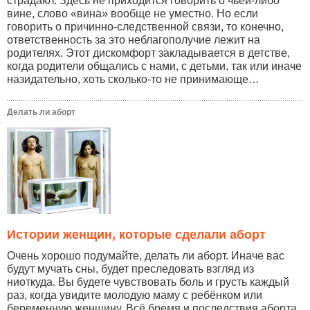
страдают. Здесь не приходится говорить о чьей-либо
вине, слово «вина» вообще не уместно. Но если
говорить о причинно-следственной связи, то конечно,
ответственность за это неблагополучие лежит на
родителях. Этот дискомфорт закладывается в детстве,
когда родители общались с нами, с детьми, так или иначе
назидательно, хоть сколько-то не принимающе…
Делать ли аборт
Истории женщин, которые сделали аборт
Очень хорошо подумайте, делать ли аборт. Иначе вас
будут мучать сны, будет преследовать взгляд из
ниоткуда. Вы будете чувствовать боль и грусть каждый
раз, когда увидите молодую маму с ребёнком или
беременную женщину. Всё бремя и последствия аборта