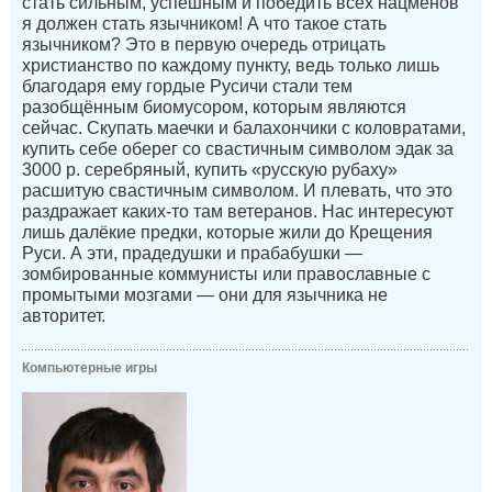
стать сильным, успешным и победить всех нацменов
я должен стать язычником! А что такое стать
язычником? Это в первую очередь отрицать
христианство по каждому пункту, ведь только лишь
благодаря ему гордые Русичи стали тем
разобщённым биомусором, которым являются
сейчас. Скупать маечки и балахончики с коловратами,
купить себе оберег со свастичным символом эдак за
3000 р. серебряный, купить «русскую рубаху»
расшитую свастичным символом. И плевать, что это
раздражает каких-то там ветеранов. Нас интересуют
лишь далёкие предки, которые жили до Крещения
Руси. А эти, прадедушки и прабабушки —
зомбированные коммунисты или православные с
промытыми мозгами — они для язычника не
авторитет.
Компьютерные игры