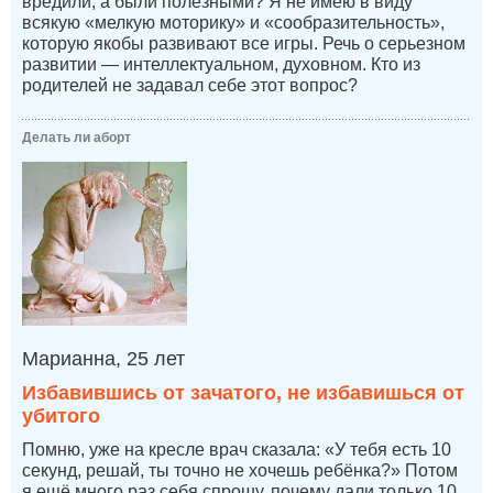
вредили, а были полезными? Я не имею в виду
всякую «мелкую моторику» и «сообразительность»,
которую якобы развивают все игры. Речь о серьезном
развитии — интеллектуальном, духовном. Кто из
родителей не задавал себе этот вопрос?
Делать ли аборт
Марианна, 25 лет
Избавившись от зачатого, не избавишься от
убитого
Помню, уже на кресле врач сказала: «У тебя есть 10
секунд, решай, ты точно не хочешь ребёнка?» Потом
я ещё много раз себя спрошу, почему дали только 10