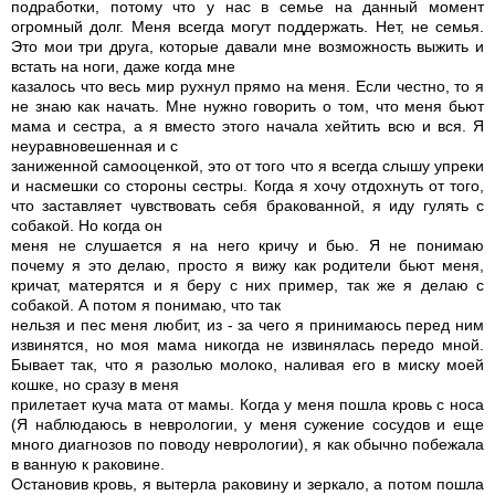
подработки, потому что у нас в семье на данный момент
огромный долг. Меня всегда могут поддержать. Нет, не семья.
Это мои три друга, которые давали мне возможность выжить и
встать на ноги, даже когда мне
казалось что весь мир рухнул прямо на меня. Если честно, то я
не знаю как начать. Мне нужно говорить о том, что меня бьют
мама и сестра, а я вместо этого начала хейтить всю и вся. Я
неуравновешенная и с
заниженной самооценкой, это от того что я всегда слышу упреки
и насмешки со стороны сестры. Когда я хочу отдохнуть от того,
что заставляет чувствовать себя бракованной, я иду гулять с
собакой. Но когда он
меня не слушается я на него кричу и бью. Я не понимаю
почему я это делаю, просто я вижу как родители бьют меня,
кричат, матерятся и я беру с них пример, так же я делаю с
собакой. А потом я понимаю, что так
нельзя и пес меня любит, из - за чего я принимаюсь перед ним
извинятся, но моя мама никогда не извинялась передо мной.
Бывает так, что я разолью молоко, наливая его в миску моей
кошке, но сразу в меня
прилетает куча мата от мамы. Когда у меня пошла кровь с носа
(Я наблюдаюсь в неврологии, у меня сужение сосудов и еще
много диагнозов по поводу неврологии), я как обычно побежала
в ванную к раковине.
Остановив кровь, я вытерла раковину и зеркало, а потом пошла