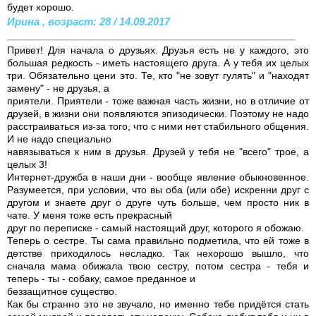
будет хорошо.
Ирина , возраст: 28 / 14.09.2017
Привет! Для начала о друзьях. Друзья есть не у каждого, это
большая редкость - иметь настоящего друга. А у тебя их целых
три. Обязательно цени это. Те, кто "не зовут гулять" и "находят
замену" - не друзья, а
приятели. Приятели - тоже важная часть жизни, но в отличие от
друзей, в жизни они появляются эпизодически. Поэтому не надо
расстраиваться из-за того, что с ними нет стабильного общения.
И не надо специально
навязываться к ним в друзья. Друзей у тебя не "всего" трое, а
целых 3!
Интернет-дружба в наши дни - вообще явление обыкновенное.
Разумеется, при условии, что вы оба (или обе) искренни друг с
другом и знаете друг о друге чуть больше, чем просто ник в
чате. У меня тоже есть прекрасный
друг по переписке - самый настоящий друг, которого я обожаю.
Теперь о сестре. Ты сама правильно подметила, что ей тоже в
детстве приходилось несладко. Так нехорошо вышло, что
сначала мама обижала твою сестру, потом сестра - тебя и
теперь - ты - собаку, самое преданное и
беззащитное существо.
Как бы странно это не звучало, но именно тебе придётся стать