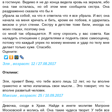
в гостиную. Видимо я не до конца видела кровь на зеркале, ибо
она там осталась, но об этом мне сообщила сестра. Она
раздраженно сказала что бы я
убрала за собой, на что я ответила что я все убрала. И вот, она
начала на меня кричать и бить, кроме ее побоев, я ударилась
виском о угол стенки. Сестру в детстве тоже били, иногда на
моих глазах, поэтому она
со мной так обращается. Я хочу спросить у вас совета. Как
наладить отношение с родителями и поднять свою самооценку,
потому что каждый упрек по моему мнению и удар по телу мне
делает только хуже. Спасибо.
Оцените:
Эля , возраст: 12 / 27.08.2017
Отклики:
Эля, привет! Вижу, что тебе всего лишь 12 лет, но ты вполне
грамотно и четко излагаешь свои мысли... Это говорит, что ты
вполне развитый человек.
Максим , возраст: 25 / 10.09.2017
Девочка, сходи в Храм. Найди в инете молитве Матроне
Московской и молись ей. Она такие чудеса творит. У тебя все