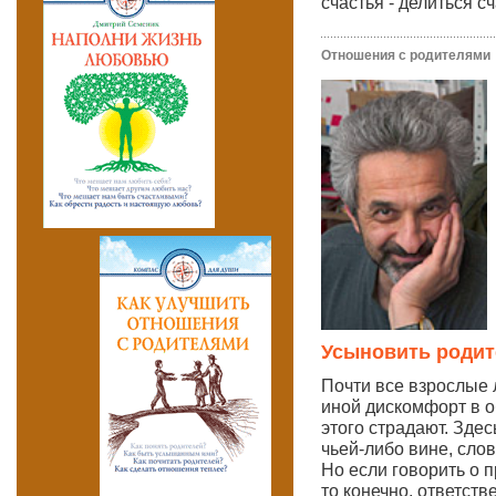
счастья - делиться сч
Отношения с родителями
Усыновить родит
Почти все взрослые
иной дискомфорт в о
этого страдают. Здес
чьей-либо вине, сло
Но если говорить о 
то конечно, ответств