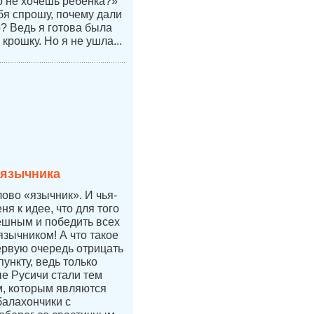
но не хочешь ребёнка?»
бя спрошу, почему дали
р? Ведь я готова была
 крошку. Но я не ушла...
 язычника
лово «язычник». И чья-
ня к идее, что для того
ешным и победить всех
язычником! А что такое
ервую очередь отрицать
ункту, ведь только
е Русичи стали тем
, которым являются
балахончики с