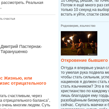
10 секунд, решай, ты точ
 рассмотреть. Реальная
Потом я ещё много раз се
.
только 10 секунд на выбо
встать и уйти, спасти свою
ть счастья
Родноверие, язычество
Дмитрий Пастернак-
Таранушенко
Откровение бывшего
Оттуда я впервые узнал с
то умелая рука подвела ме
чтобы стать сильным, усп
 с Жизнью, или
нацменов я должен стать 
изис отрицательного
стать язычником? Это в п
христианство по каждому п
лишь благодаря ему горды
стать счастливым, через
разобщённым биомусором
а отрицательного баланса",
сейчас. Скупать маечки и 
 очень многим людям. Суть