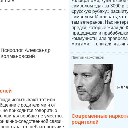
коловратами, купить себе
астьем...
символом эдак за 3000 р.
«русскую рубаху» расшит
символом. И плевать, что 
там ветеранов. Нас интер
предки, которые жили до 
прадедушки и прабабушк
коммунисты или правосл
мозгами — они для язычни
Психолог Александр
Колмановский
Против наркотиков
Евг
елей
 люди испытывают тот или
бщении с родителями и от
ь не приходится говорить о
Современные наркоти
во «вина» вообще не уместно.
причинно-следственной связи,
родителей
енность за это неблагополучие