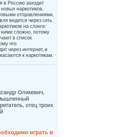
ая в Россию заходит
новых наркотиков,
чтовыми отправлениями,
вля ведется через сеть
аркотиков на слэнге:
с ними сложно, потому
ючают в список
ому что
ит через интернет, и
касаются к наркотикам.
ксандр Оликевич,
мышленный
ретатель, отец троих
ей
еобходимо играть в