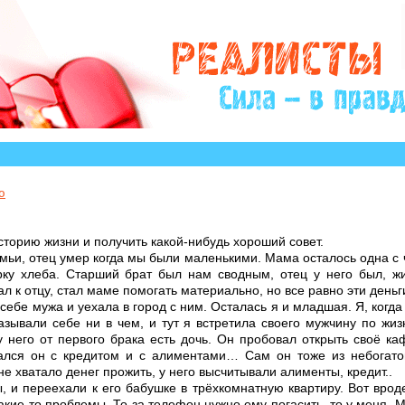
ого историй, авторы которых остро нуждаются в Вашем
ю
сторию жизни и получить какой-нибудь хороший совет.
емьи, отец умер когда мы были маленькими. Мама осталось одна с
ку хлеба. Старший брат был нам сводным, отец у него был, жи
ал к отцу, стал маме помогать материально, но все равно эти деньг
ебе мужа и уехала в город с ним. Осталась я и младшая. Я, когда
азывали себе ни в чем, и тут я встретила своего мужчину по жи
у него от первого брака есть дочь. Он пробовал открыть своё ка
ался он с кредитом и с алиментами… Сам он тоже из небогато
е хватало денег прожить, у него высчитывали алименты, кредит..
, и переехали к его бабушке в трёхкомнатную квартиру. Вот врод
какие-то проблемы. То за телефон нужно ему погасить, то у меня. 