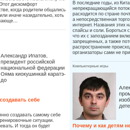
В последние годы, из Кит
 Этот дискомфорт
непрекращающийся поток 
стве, когда родители общались
расходится по стране по
к или иначе назидательно, хоть
а непосредственная торго
имающе…
интернет. Названия этих н
спайсы и соли. Бороться 
что их с запозданием вкл
запрещенных, а также пот
распространение происход
организаторы сами не при
Александр Ипатов,
президент российской
Компьютерные игры
национальной федерации
Ояма киокушинкай каратэ-
до
Але
про
создавать себе
изоб
дет
янно создавать самому себе
тренировочные ситуации.
Почему и как детям н
вать. И тогда он будет