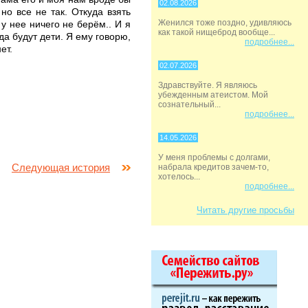
02.08.2026
но все не так. Откуда взять
Женился тоже поздно, удивляюсь
у нее ничего не берём.. И я
как такой нищеброд вообще...
да будут дети. Я ему говорю,
подробнее...
ет.
02.07.2026
Здравствуйте. Я являюсь
убежденным атеистом. Мой
сознательный...
подробнее...
14.05.2026
У меня проблемы с долгами,
Следующая история
набрала кредитов зачем-то,
хотелось...
подробнее...
Читать другие просьбы