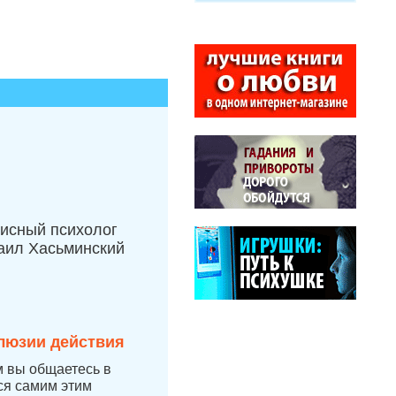
исный психолог
аил Хасьминский
люзии действия
м вы общаетесь в
тся самим этим