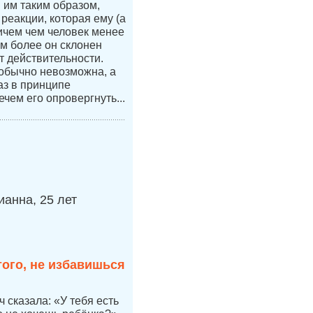
я им таким образом,
 реакции, которая ему (а
ичем чем человек менее
ем более он склонен
т действительности.
 обычно невозможна, а
аз в принципе
ечем его опровергнуть...
анна, 25 лет
того, не избавишься
 сказала: «У тебя есть