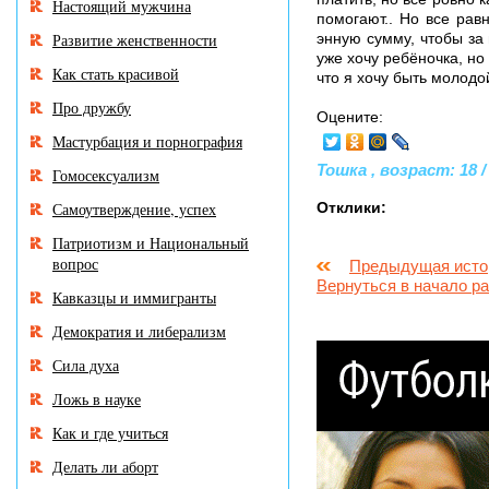
Настоящий мужчина
помогают.. Но все равн
Развитие женственности
энную сумму, чтобы за 
уже хочу ребёночка, но
Как стать красивой
что я хочу быть молодой
Про дружбу
Оцените:
Мастурбация и порнография
Тошка , возраст: 18 /
Гомосексуализм
Самоутверждение, успех
Отклики:
Патриотизм и Национальный
вопрос
Предыдущая исто
Вернуться в начало р
Кавказцы и иммигранты
Демократия и либерализм
Сила духа
Ложь в науке
Как и где учиться
Делать ли аборт