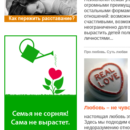
огромными преимущ
остальными формам
отношений: возможн
счастливыми, возмо
неограниченно долг
вырастить детей по
личностями...
Про любовь. Суть любви
Любовь – не чув
настоящая любовь эт
Здесь мы подходим 
недоразумению отно