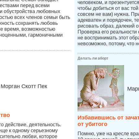
человеком, и презентуетс
ествами перед всеми
чтобы добиться от вас той
и обустройства любовных
совсем не вам) нужна. Пр
остью всех членов семьи быть
адекватен и порядочен, т
жность сохранять любовь
рисовать образ, далекий о
ое время, возможностью
Проверка его реальности
лноценными, гармоничными
не воспринимать этот обр
невозможно, потому, что н
Делать ли аборт
Морган Скотт Пек
Мари
ство
Избавившись от зача
от убитого
о действие, деятельность.
еще к одному серьезному
Помню, уже на кресле врач
сительно любви, которое