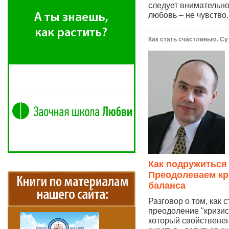
следует внимательно
любовь – не чувство..
Как стать счастливым. Су
Как подружиться
Преодолеваем кр
баланса
Разговор о том, как 
преодоление "кризис
который свойственен