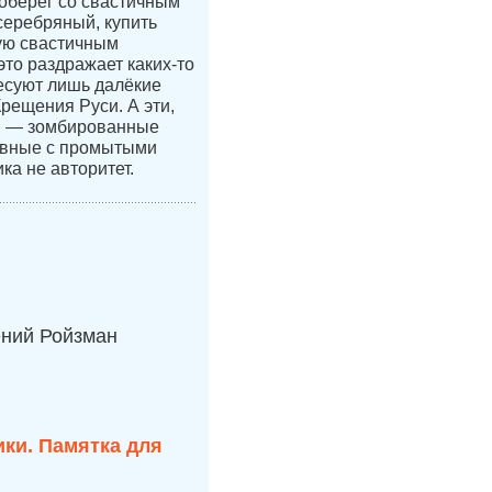
 оберег со свастичным
 серебряный, купить
ую свастичным
это раздражает каких-то
есуют лишь далёкие
Крещения Руси. А эти,
и — зомбированные
авные с промытыми
ка не авторитет.
ений Ройзман
ки. Памятка для