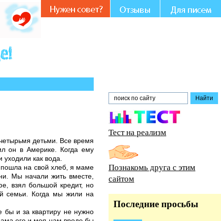
 участии и совете.
Тест на реализм
 четырьмя детьми. Все время
л он в Америке. Когда ему
и уходили как вода.
Познакомь друга с этим
 пошла на свой хлеб, я маме
зни. Мы начали жить вместе,
сайтом
фе, взял большой кредит, но
й семьи. Когда мы жили на
Последние просьбы
е бы и за квартиру не нужно
Мама его и моя нам вроде бы