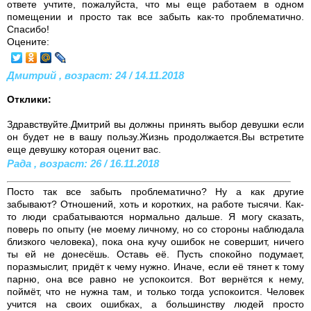
ответе учтите, пожалуйста, что мы еще работаем в одном
помещении и просто так все забыть как-то проблематично.
Спасибо!
Оцените:
Дмитрий , возраст: 24 / 14.11.2018
Отклики:
Здравствуйте.Дмитрий вы должны принять выбор девушки если
он будет не в вашу пользу.Жизнь продолжается.Вы встретите
еще девушку которая оценит вас.
Рада , возраст: 26 / 16.11.2018
Посто так все забыть проблематично? Ну а как другие
забывают? Отношений, хоть и коротких, на работе тысячи. Как-
то люди срабатываются нормально дальше. Я могу сказать,
поверь по опыту (не моему личному, но со стороны наблюдала
близкого человека), пока она кучу ошибок не совершит, ничего
ты ей не донесёшь. Оставь её. Пусть спокойно подумает,
поразмыслит, придёт к чему нужно. Иначе, если её тянет к тому
парню, она все равно не успокоится. Вот вернётся к нему,
поймёт, что не нужна там, и только тогда успокоится. Человек
учится на своих ошибках, а большинству людей просто