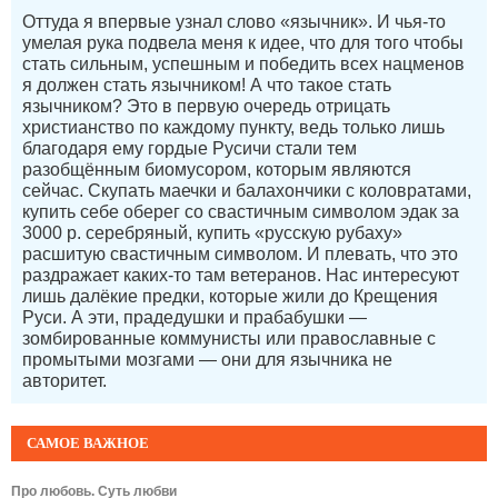
Оттуда я впервые узнал слово «язычник». И чья-то
умелая рука подвела меня к идее, что для того чтобы
стать сильным, успешным и победить всех нацменов
я должен стать язычником! А что такое стать
язычником? Это в первую очередь отрицать
христианство по каждому пункту, ведь только лишь
благодаря ему гордые Русичи стали тем
разобщённым биомусором, которым являются
сейчас. Скупать маечки и балахончики с коловратами,
купить себе оберег со свастичным символом эдак за
3000 р. серебряный, купить «русскую рубаху»
расшитую свастичным символом. И плевать, что это
раздражает каких-то там ветеранов. Нас интересуют
лишь далёкие предки, которые жили до Крещения
Руси. А эти, прадедушки и прабабушки —
зомбированные коммунисты или православные с
промытыми мозгами — они для язычника не
авторитет.
САМОЕ ВАЖНОЕ
Про любовь. Суть любви