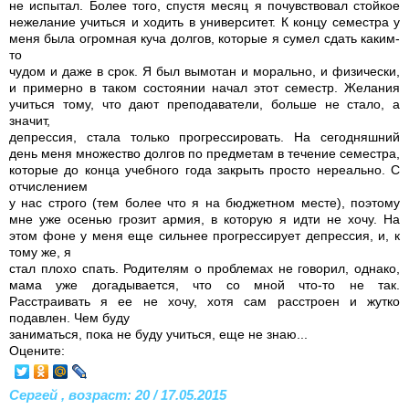
не испытал. Более того, спустя месяц я почувствовал стойкое
нежелание учиться и ходить в университет. К концу семестра у
меня была огромная куча долгов, которые я сумел сдать каким-
то
чудом и даже в срок. Я был вымотан и морально, и физически,
и примерно в таком состоянии начал этот семестр. Желания
учиться тому, что дают преподаватели, больше не стало, а
значит,
депрессия, стала только прогрессировать. На сегодняшний
день меня множество долгов по предметам в течение семестра,
которые до конца учебного года закрыть просто нереально. С
отчислением
у нас строго (тем более что я на бюджетном месте), поэтому
мне уже осенью грозит армия, в которую я идти не хочу. На
этом фоне у меня еще сильнее прогрессирует депрессия, и, к
тому же, я
стал плохо спать. Родителям о проблемах не говорил, однако,
мама уже догадывается, что со мной что-то не так.
Расстраивать я ее не хочу, хотя сам расстроен и жутко
подавлен. Чем буду
заниматься, пока не буду учиться, еще не знаю...
Оцените:
Сергей , возраст: 20 / 17.05.2015