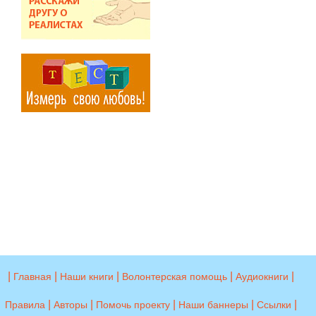
|
|
|
|
|
Главная
Наши книги
Волонтерская помощь
Аудиокниги
|
|
|
|
|
Правила
Авторы
Помочь проекту
Наши баннеры
Ссылки