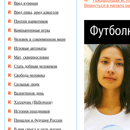
Предыдущая исто
Вред курения
Вернуться в начало р
Вред пива, вред алкоголя
Против наркотиков
Компьютерные игры
Человек в современном мире
Игровые автоматы
Мат, сквернословие
Стать добрым человеком
Свобода человека
Сильные люди
Валентинов день
Хэллоуин (Helloween)
История праздников
Прошлое и будущее России
В чем смысл и цель жизни