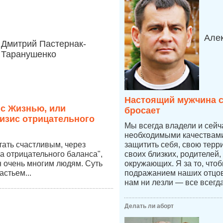
Але
Дмитрий Пастернак-
Таранушенко
Настоящий мужчина с
 с Жизнью, или
бросает
изис отрицательного
Мы всегда владели и сей
необходимыми качествами,
стать счастливым, через
защитить себя, свою терр
а отрицательного баланса",
своих близких, родителей,
 очень многим людям. Суть
окружающих. Я за то, что
астьем...
подражанием наших отцов,
нам ни лезли — все всегд
Делать ли аборт