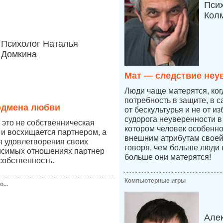
Пси
Кол
Психолог Наталья
Домкина
Мат — следствие неу
Люди чаще матерятся, ког
потребность в защите, в 
одмена любви
от бескультурья и не от из
судорога неуверенности в 
это не собственническая
котором человек особенно
 и восхищается партнером, а
внешним атрибутам своей
ля удовлетворения своих
говоря, чем больше люди 
висимых отношениях партнер
больше они матерятся!
собственность.
Компьютерные игры
...
Але