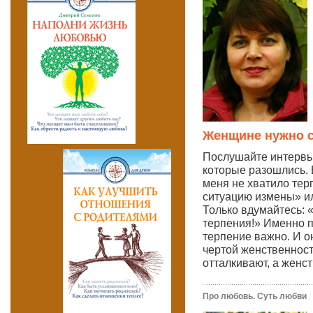
Женщине нужно с
Послушайте интервь
которые разошлись. 
меня не хватило тер
ситуацию измены» ил
Только вдумайтесь: «
терпения!» Именно 
терпение важно. И о
чертой женственности
отталкивают, а женст
Про любовь. Суть любви