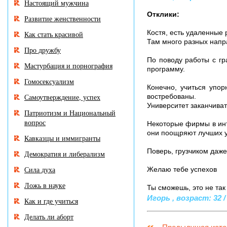
Настоящий мужчина
Отклики:
Развитие женственности
Костя, есть удаленные
Как стать красивой
Там много разных напра
Про дружбу
По поводу работы с гр
Мастурбация и порнография
программу.
Гомосексуализм
Конечно, учиться упо
Самоутверждение, успех
востребованы.
Университет заканчиват
Патриотизм и Национальный
вопрос
Некоторые фирмы в инт
они поощряют лучших у
Кавказцы и иммигранты
Поверь, грузчиком даже
Демократия и либерализм
Сила духа
Желаю тебе успехов
Ложь в науке
Ты сможешь, это не так
Игорь , возраст: 32 /
Как и где учиться
Делать ли аборт