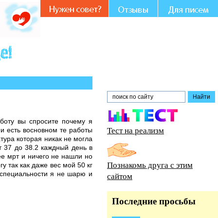
стии и совете.
аботу вы спросите почему я
Тест на реализм
 и есть восновном те работы
тура которая никак не могла
т 37 до 38.2 каждный день в
ее мрт и ничего не нашли но
Познакомь друга с этим
у так как даже вес мой 50 кг
 специальности я не шарю и
сайтом
Последние просьбы