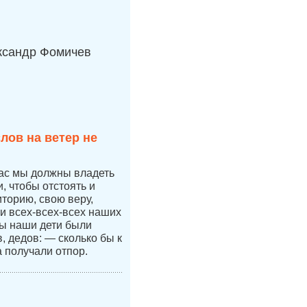
ксандр Фомичев
лов на ветер не
час мы должны владеть
 чтобы отстоять и
иторию, свою веру,
 и всех-всех-всех наших
бы наши дети были
 дедов: — сколько бы к
а получали отпор.