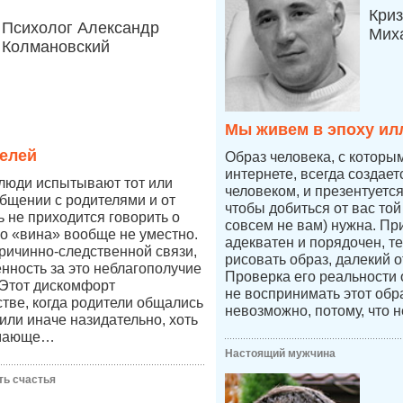
Криз
Психолог Александр
Мих
Колмановский
Мы живем в эпоху ил
елей
Образ человека, с которы
интернете, всегда создае
 люди испытывают тот или
человеком, и презентуетс
бщении с родителями и от
чтобы добиться от вас той
ь не приходится говорить о
совсем не вам) нужна. Пр
во «вина» вообще не уместно.
адекватен и порядочен, т
причинно-следственной связи,
рисовать образ, далекий о
енность за это неблагополучие
Проверка его реальности
 Этот дискомфорт
не воспринимать этот обр
стве, когда родители общались
невозможно, потому, что н
к или иначе назидательно, хоть
имающе…
Настоящий мужчина
ть счастья