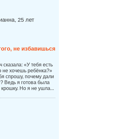
анна, 25 лет
того, не избавишься
 сказала: «У тебя есть
но не хочешь ребёнка?»
бя спрошу, почему дали
р? Ведь я готова была
 крошку. Но я не ушла...