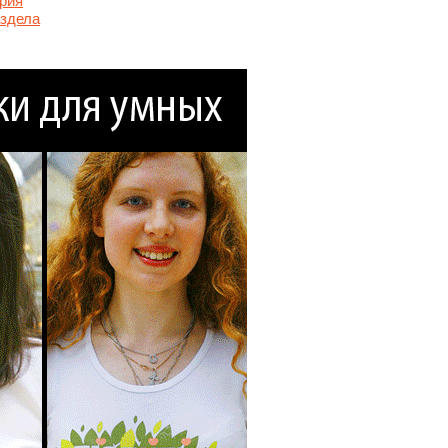
рия
аздела