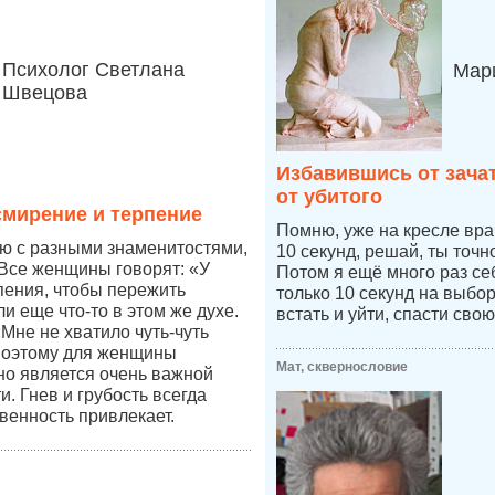
Психолог Светлана
Мари
Швецова
Избавившись от зача
от убитого
мирение и терпение
Помню, уже на кресле врач
ю с разными знаменитостями,
10 секунд, решай, ты точ
Все женщины говорят: «У
Потом я ещё много раз се
пения, чтобы пережить
только 10 секунд на выбо
и еще что-то в этом же духе.
встать и уйти, спасти свою
Мне не хватило чуть-чуть
поэтому для женщины
Мат, сквернословие
но является очень важной
. Гнев и грубость всегда
венность привлекает.