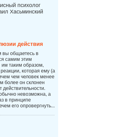
исный психолог
аил Хасьминский
люзии действия
м вы общаетесь в
тся самим этим
я им таким образом,
 реакции, которая ему (а
ичем чем человек менее
ем более он склонен
т действительности.
 обычно невозможна, а
аз в принципе
ечем его опровергнуть...