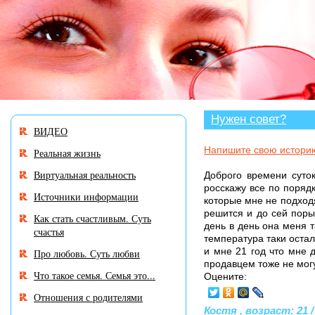
В разделе «Нужен совет?» много 
Нужен совет?
ВИДЕО
Напишите свою истори
Реальная жизнь
Виртуальная реальность
Доброго времени суток
росскажу все по порядк
Источники информации
которые мне не подход
решится и до сей поры
Как стать счастливым. Суть
день в день она меня т
счастья
температура таки остала
и мне 21 год что мне 
Про любовь. Суть любви
продавцем тоже не могу
Что такое семья. Семья это...
Оцените:
Отношения с родителями
Костя , возраст: 21 /