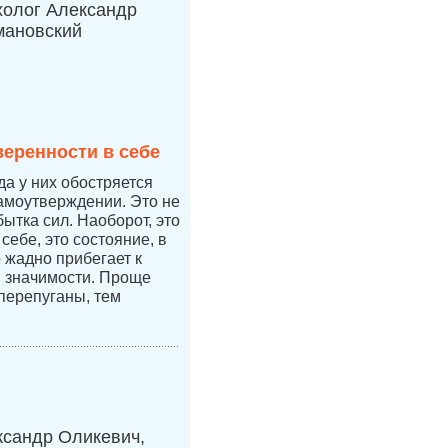
холог Александр
мановский
веренности в себе
да у них обостряется
самоутверждении. Это не
бытка сил. Наоборот, это
себе, это состояние, в
 жадно прибегает к
 значимости. Проще
перепуганы, тем
ксандр Оликевич,