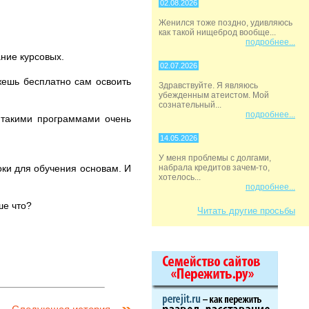
02.08.2026
Женился тоже поздно, удивляюсь
как такой нищеброд вообще...
подробнее...
ание курсовых.
02.07.2026
жешь бесплатно сам освоить
Здравствуйте. Я являюсь
убежденным атеистом. Мой
сознательный...
подробнее...
 такими программами очень
14.05.2026
У меня проблемы с долгами,
оки для обучения основам. И
набрала кредитов зачем-то,
хотелось...
подробнее...
ше что?
Читать другие просьбы