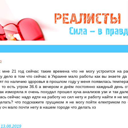
историй, авторы которых остро нуждаются в Вашем уча
ю
 мне 21 год сейчас такие времена что не могу устроится на р
у дело в том что сейчас в Украине мало работы как вы знаете да
ят по наличию здоровья в прошлом году у меня появилась темпера
 то есть утром 36.6 а вечером и днём постоянно каждный день о
ак изморяла я очень похудал прошел куча анализов узи и так дал
сь сейчас надо идти на работу но сил нету и работу найти я не мог
делать? что подскажите грущиком я не могу пойти електриком по
 оч мало почти нету в нашем городе что делать хз
 13.08.2019