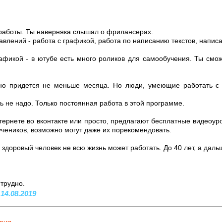
 работы. Ты наверняка слышал о фрилансерах.
влений - работа с графикой, работа по написанию текстов, напис
афикой - в ютубе есть много роликов для самообучения. Ты смо
рно придется не меньше месяца. Но люди, умеющие работать с
ь не надо. Только постоянная работа в этой программе.
ернете во вконтакте или просто, предлагают бесплатные видеоур
чеников, возможно могут даже их порекомендовать.
 здоровый человек не всю жизнь может работать. До 40 лет, а даль
 трудно.
 14.08.2019