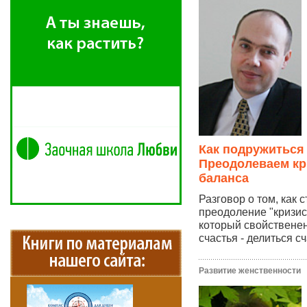
Как подружиться
Преодолеваем кр
баланса
Разговор о том, как 
преодоление "кризис
который свойственен
счастья - делиться сч
Развитие женственности