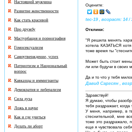
Настоящий мужчина
Оцените:
Развитие женственности
tec-19 , возраст: 14 /
Как стать красивой
Про дружбу
Отклики:
Мастурбация и порнография
"Я решила менять харак
хотела КАЗАТЬСЯ хотя 
Гомосексуализм
тоже время ты "стеснит
Самоутверждение, успех
Может быть стоит мень
Патриотизм и Национальный
ли или будучи в своих 
вопрос
Да и то что у тебя мил
Кавказцы и иммигранты
Давид Саргсян , возра
Демократия и либерализм
Здравствуй!
Сила духа
Я думаю, чтобы разобра
тебя раздражает, когда
Ложь в науке
У меня, например, в т
Как и где учиться
стеснительной, мне вс
тоже это раздражало, п
Делать ли аборт
еще я чувствовала себя