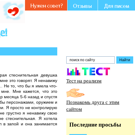
стии и совете.
брая стеснительная девушка
Тест на реализм
мне это говорят. Я ненавижу
.. Не то, что бы я имела что-
 мне. Мне кажется, что это
р месяца 5-6 назад и спустя
Познакомь друга с этим
и бы персонажами, оружием и
ми. Я просто не контролирую
сайтом
мне грустно я ненавижу свою
е стеснительная. Я хотела
л в запой и она занимается
Последние просьбы