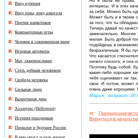
Но я была не права, 
Вред курения
интересы. И в этих кач
за себя. Можно быть од
Вред пива, вред алкоголя
Может быть и в твоем сл
Против наркотиков
за того, что ты облада
Теперь давай по качест
Компьютерные игры
замечательно. Многие 
милая. Быть доброй тож
Человек в современном мире
подойдешь в незнакомо
безразличным. Я бы лу
Игровые автоматы
Что касается стеснител
Мат, сквернословие
ничего плохого, и она н
Поэтому будь собой, бу
Стать добрым человеком
какие-либо хорошие кач
тебя оценивают не так,
Свобода человека
свое. И потом, может 
Сильные люди
очень даже хорошими. П
Мария , возраст: 28 /
Валентинов день
Хэллоуин (Helloween)
Предыдущая исто
История праздников
Вернуться в начало р
Прошлое и будущее России
В чем смысл и цель жизни