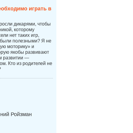
еобходимо играть в
 росли дикарями, чтобы
никой, которому
ли нет таких игр,
 были полезными? Я не
ую моторику» и
орую якобы развивают
ом развитии —
ом. Кто из родителей не
?
ений Ройзман