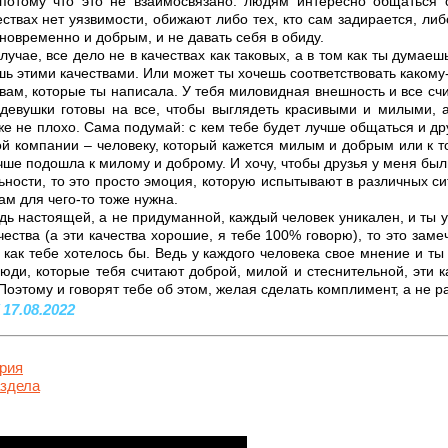
потому что это не взаимосвязано: людям интересно общаться 
ествах нет уязвимости, обижают либо тех, кто сам задирается, либ
новременно и добрым, и не давать себя в обиду.
учае, все дело не в качествах как таковых, а в том как ты думаешь
ешь этими качествами. Или может ты хочешь соответствовать каком
вам, которые ты написала. У тебя миловидная внешность и все счи
девушки готовы на все, чтобы выглядеть красивыми и милыми, 
е не плохо. Сама подумай: с кем тебе будет лучше общаться и др
й компании – человеку, который кажется милым и добрым или к т
чше подошла к милому и доброму. И хочу, чтобы друзья у меня бы
ьности, то это просто эмоция, которую испытывают в различных си
ам для чего-то тоже нужна.
дь настоящей, а не придуманной, каждый человек уникален, и ты ун
ества (а эти качества хорошие, я тебе 100% говорю), то это заме
 как тебе хотелось бы. Ведь у каждого человека свое мнение и т
люди, которые тебя считают доброй, милой и стеснительной, эти 
оэтому и говорят тебе об этом, желая сделать комплимент, а не р
 17.08.2022
рия
аздела