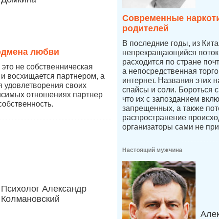
Современные наркоти
родителей
В последние годы, из Кит
одмена любви
непрекращающийся поток 
расходится по стране по
это не собственническая
а непосредственная торго
 и восхищается партнером, а
интернет. Названия этих н
ля удовлетворения своих
спайсы и соли. Бороться 
висимых отношениях партнер
что их с запозданием вкл
собственность.
запрещенных, а также пот
распространение происход
организаторы сами не при
Настоящий мужчина
Психолог Александр
Колмановский
Але