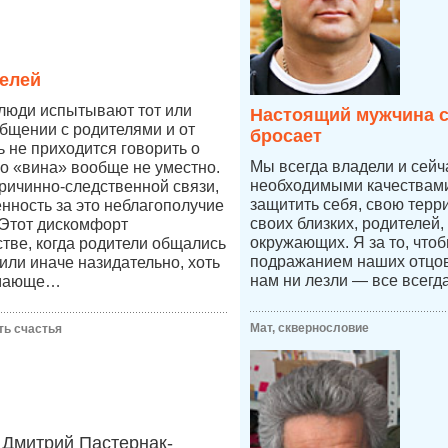
елей
 люди испытывают тот или
Настоящий мужчина с
бщении с родителями и от
бросает
ь не приходится говорить о
Мы всегда владели и сей
во «вина» вообще не уместно.
необходимыми качествами,
причинно-следственной связи,
защитить себя, свою терр
енность за это неблагополучие
своих близких, родителей,
 Этот дискомфорт
окружающих. Я за то, что
стве, когда родители общались
подражанием наших отцов,
к или иначе назидательно, хоть
нам ни лезли — все всегд
имающе…
Мат, сквернословие
ть счастья
Дмитрий Пастернак-