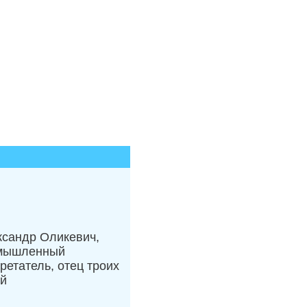
ксандр Оликевич,
мышленный
ретатель, отец троих
ей