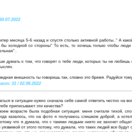
 30.07.2022
тер месяца 5-6 назад и спустя столько активной работы.." А како
бы холодной со стороны" То есть, то хочешь только чтобы люди
ельная"..
ше думать о том, что говорят о тебе люди, которых ты не любиш
мыслях.
овидная внешность ты говоришь так, словно это бремя. Радуйся том
ст: 31 / 02.08.2022
ться в ситуации нужно сначала себе самой ответить честно на воп
 тебе приписывают эти качества?
воем возрасте была подобная ситуация: меня считали тихой, спо
егда казалось, что на фото я получаюсь слишком доброй, а хоте
отому что я думала, что с такими людьми никто не захочет общат
 уязвимой от этого потому, что думала, что таких людей все будут 