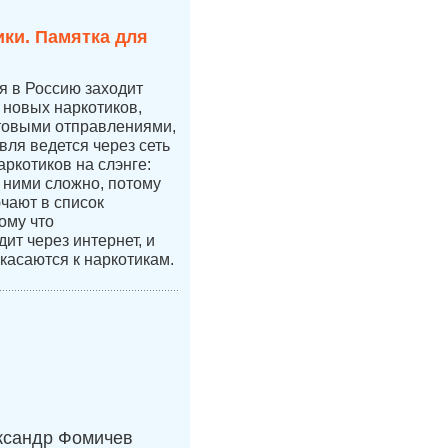
ки. Памятка для
ая в Россию заходит
новых наркотиков,
чтовыми отправлениями,
вля ведется через сеть
аркотиков на слэнге:
с ними сложно, потому
ючают в список
ому что
ит через интернет, и
касаются к наркотикам.
ксандр Фомичев