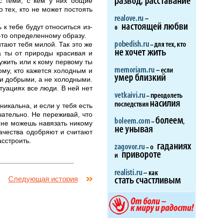
с теми, с кем у них общие
о тех, кто не может постоять
 к тебе будут относиться из-
у-то определенному образу.
тают тебя милой. Так это же
а ты от природы красивая и
ужить или к кому первому ты
ому, кто кажется холодным и
ли добрыми, а не холодными.
туациях все люди. В ней нет
икальна, и если у тебя есть
чательно. Не переживай, что
ы не можешь навязать никому
качества одобряют и считают
асстроить.
Следующая история