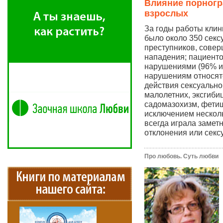
Влияние порногр
взрослых
За годы работы клин
было около 350 секс
преступников, сове
нападения; пациенто
нарушениями (96% из
нарушениям относят
действия сексуально
малолетних, эксгиби
садомазохизм, фетиш
исключением нескол
всегда играла замет
отклонения или секс
Про любовь. Суть любви