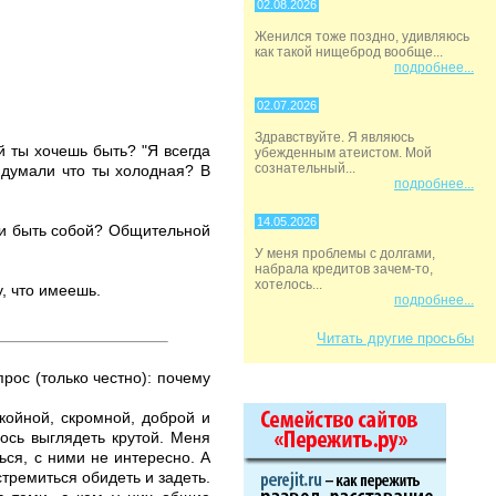
02.08.2026
Женился тоже поздно, удивляюсь
как такой нищеброд вообще...
подробнее...
02.07.2026
Здравствуйте. Я являюсь
й ты хочешь быть? "Я всегда
убежденным атеистом. Мой
сознательный...
 думали что ты холодная? В
подробнее...
14.05.2026
ь и быть собой? Общительной
У меня проблемы с долгами,
набрала кредитов зачем-то,
хотелось...
у, что имеешь.
подробнее...
Читать другие просьбы
рос (только честно): почему
койной, скромной, доброй и
лось выглядеть крутой. Меня
ься, с ними не интересно. А
стремиться обидеть и задеть.