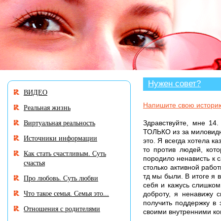
В разделе «Нужен совет?» много и
Нужен совет?
ВИДЕО
Напишите свою истори
Реальная жизнь
Виртуальная реальность
Здравствуйте, мне 14.
ТОЛЬКО из за миловидно
Источники информации
это. Я всегда хотела ка
то против людей, кото
Как стать счастливым. Суть
породило ненависть к с
счастья
столько активной рабо
тд мы были. В итоге я 
Про любовь. Суть любви
себя и кажусь слишком
Что такое семья. Семья это...
доброту, я ненавижу 
получить поддержку в 
Отношения с родителями
своими внутренними к