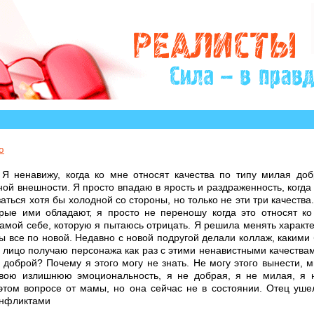
сторий, авторы которых остро нуждаются в Вашем уча
ю
 Я ненавижу, когда ко мне относят качества по типу милая до
й внешности. Я просто впадаю в ярость и раздраженность, когда 
заться хотя бы холодной со стороны, но только не эти три качества.
рые ими обладают, я просто не переношу когда это относят ко
амой себе, которую я пытаюсь отрицать. Я решила менять характе
ты все по новой. Недавно с новой подругой делали коллаж, каким
в лицо получаю персонажа как раз с этими ненавистными качества
 доброй? Почему я этого могу не знать. Не могу этого вынести, 
свою излишнюю эмоциональность, я не добрая, я не милая, я н
этом вопросе от мамы, но она сейчас не в состоянии. Отец уше
онфликтами