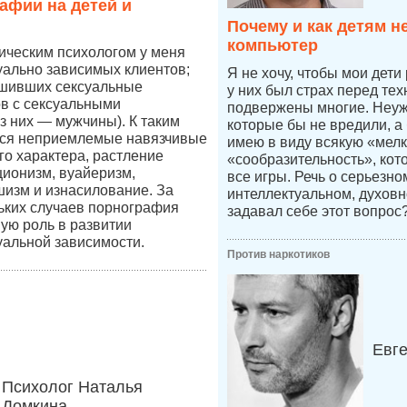
афии на детей и
Почему и как детям н
компьютер
ическим психологом у меня
уально зависимых клиентов;
Я не хочу, чтобы мои дети
ршивших сексуальные
у них был страх перед тех
в с сексуальными
подвержены многие. Неуже
 них — мужчины). К таким
которые бы не вредили, а
ся неприемлемые навязчивые
имею в виду всякую «мелк
го характера, растление
«сообразительность», кот
ционизм, вуайеризм,
все игры. Речь о серьезн
изм и изнасилование. За
интеллектуальном, духовн
ьких случаев порнография
задавал себе этот вопрос
ную роль в развитии
уальной зависимости.
Против наркотиков
Евг
Психолог Наталья
Домкина