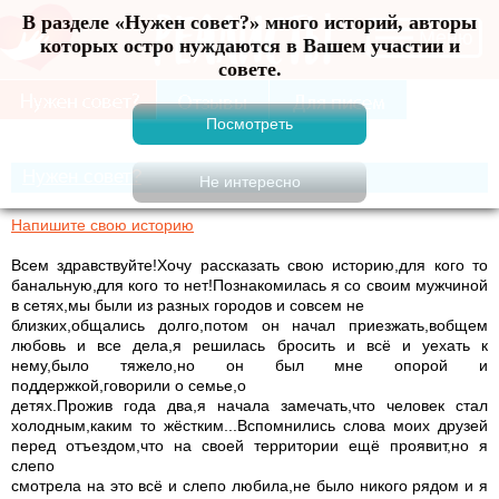
В разделе «Нужен совет?» много историй, авторы
Меню
которых остро нуждаются в Вашем участии и
совете.
Нужен совет?
Напишите свою историю
Всем здравствуйте!Хочу рассказать свою историю,для кого то
банальную,для кого то нет!Познакомилась я со своим мужчиной
в сетях,мы были из разных городов и совсем не
близких,общались долго,потом он начал приезжать,вобщем
любовь и все дела,я решилась бросить и всё и уехать к
нему,было тяжело,но он был мне опорой и
поддержкой,говорили о семье,о
детях.Прожив года два,я начала замечать,что человек стал
холодным,каким то жёстким...Вспомнились слова моих друзей
перед отъездом,что на своей территории ещё проявит,но я
слепо
смотрела на это всё и слепо любила,не было никого рядом и я