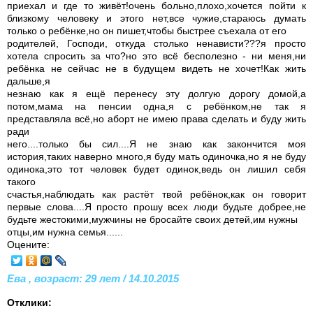
приехал и где то живёт!очень больно,плохо,хочется пойти к
близкому человеку и этого нет,все чужие,стараюсь думать
только о ребёнке,но он пишет,чтобы быстрее съехала от его
родителей, Господи, откуда столько ненависти???я просто
хотела спросить за что?но это всё бесполезно - ни меня,ни
ребёнка не сейчас не в будущем видеть не хочет!Как жить
дальше,я
незнаю как я ещё перенесу эту долгую дорогу домой,а
потом,мама на пенсии одна,я с ребёнком,не так я
представляла всё,но аборт не имею права сделать и буду жить
ради
него....только бы сил....Я не знаю как закончится моя
история,таких наверно много,я буду мать одиночка,но я не буду
одинока,это тот человек будет одинок,ведь он лишил себя
такого
счастья,наблюдать как растёт твой ребёнок,как он говорит
первые слова....Я просто прошу всех люди будьте добрее,не
будьте жестокими,мужчины не бросайте своих детей,им нужны
отцы,им нужна семья......
Оцените:
Ева , возраст: 29 лет / 14.10.2015
Отклики: