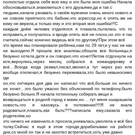
полностью отдала себя всю ему и это была моя ошибка.Начала
обосновываться,знакомиться с его друзьями,да и так с
людьми,начала узнавать о своём мужчине очень много нового и
не совсем приятного,что бабник,что агрессор,но я опять же не
кому не верила,а только ему и это вторая моя ошибка!!!С
каждым днём человек отдалялся я плакала,пыталась что то
исправить,и получалось и вроде опять всё не плохо,но это я так
считала,сейчас конечно видишь всё по другому!При этом всё
это время мы планировали ребёнка,нам по 29 лет,и у нас не как
не выходило.Я прошла все анализы,обошла все больницы,я
безумно хотела дитя и он говорил,что хочет!Летом отдохнули на
юге,вернулись,через месяц собрался в командировку и
всё....Всегда когда уезжал,писал,звонил,а тут через раз или
вообще отключал,я безумно переживала,это было невыносимо
где
он,что он!через дня два он написал что всё,больше он ничего
не хочет....это было ужасно без объяснений по телефону,было
безумно больно.Я начала потихоньку собирать вещи и
возвращаться в родной город к маме,но.....тут меня ошарашила
новость,что я нахожусь в положении!!!!Я не знала
радоваться,плакать,как быть???написала ему,сказала его
родителям,но
это ничего не изменило,я просила,унижалась,умоляла и всё без
толку.Сейчас я ещё в этом городе,дорабатываю на работе
дни,со мной он так и не захотел встретиться,хоть уже давно