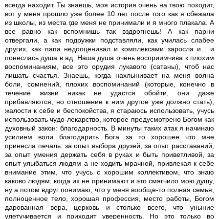
всегда находит. Ты знаешь, моя история очень на твою походит,
вот у меня прошло уже более 10 лет после того как я сбежала
из школы, из места где меня не принимали и я много плакала. А
все равно как вспомнишь так вздрогнешь! А как парни
отвергали, а как подружки подставляли, как училась слабее
других, как папа недооценивал и комплексами заросла и... и
понеслась душа в ад. Наша душа очень восприимчива к плохим
воспоминаниям, все это орудия лукавого (сатаны), чтоб нас
лишать счастья. Знаешь, когда нахлынивает на меня волна
боли, сомнений, плохих воспоминаний (которые, конечно в
течение жизни никак не удастся обойти, они даже
прибавляются, но отношение к ним другое уже должно стать),
жалости к себе и беспокойства, я стараюсь использовать, учусь
использовать чудо-лекарство, которое предусмотрено Богом как
духовный закон: благодарность. В минуты таких атак я начинаю
усилием воли благодарить Бога за то хорошее что мне
принесла печаль: за опыт выбора друзей, за опыт расставаний,
за опыт умения держать себя в руках и быть приветливой, за
опыт улыбаться людям а не ходить мрачной, привлекая к себе
внимание этим, что учусь с хорошим коллективом, что знаю
каково людям, когда их не принимают и это смягчило мою душу,
ну а потом вдруг понимаю, что у меня вообще-то полная семья,
полноценное тело, хорошая профессия, место работы, Богом
дарованная вера, церковь и столько всего, что уныние
улетучивается и приходит уверенность. Но это только во