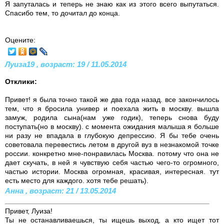
Я запуталась и теперь не знаю как из этого всего выпутаться.
Спасибо тем, то дочитал до конца.
Оцените:
Луиза19 , возраст: 19 / 11.05.2014
Отклики:
Привет! я была точно такой же два года назад. все закончилось
тем, что я бросила универ и поехала жить в москву. вышла
замуж, родила сына(нам уже годик), теперь снова буду
поступать(но в москву). с момента ожидания малыша я больше
ни разу не впадала в глубокую депрессию. Я бы тебе очень
советовала перевестись летом в другой вуз в незнакомой точке
россии. конкретно мне-понравилась Москва. потому что она не
дает скучать, в ней я чувствую себя частью чего-то огромного,
частью истории. Москва огромная, красивая, интересная. тут
есть место для каждого. хотя тебе решать).
Анна , возраст: 21 / 13.05.2014
Привет, Луиза!
Ты не останавливаешься, ты ищешь выход, а кто ищет тот