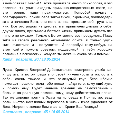
взаимосвязи с Богом! Я тоже прочитала много психологии, и это
полезно, т.к. учит находить причинно-следственные связи, но
это теория, надо практиковаться. Попробуй начать с
благодарности, прими себя такой тихой, скромной, поблагодари
за эти качества Бога, они женственны, прекрати себя ругать за
них. Все это родом из детства: мы привыкаем думать о себе,
других плохо, привыкаем бояться жизнь, привыкаем думать что
ничего не сможем. Только с Богом можно все преодолеть. Пишу
тебя из своего реального жизненного опыта. Я только учусь
жить счастливо и... получается! И попробуй кому-нибудь на
этом сайте помочь советом, поддержкой, у тебя хорошие
познания в психологии, кому-то ты можешь очень этим помочь!
Катя , возраст: 28 / 13.05.2014
Луиза, Христос Воскресе! Действительно неискренне улыбаться
и шутить, а потом рыдать о своей никчемности и жалости к
себе- очень тяжело и это замкнутый круг. Безошибочно
помогает правило- если тебе плохо- найди того, кому ещё хуже
и помоги ему. Будет меньше времени на саможаление и
больше на реальную помощь тому, кому действительно плохо.
Так же хорошо поити в Храм на исповедь и Причастие, ведь
большинство негативных перекосов в жизни из-за удаления от
Бога. Искренне желаю Вам счастья, Храни Вас Господь!
Светлана , возраст: 45 / 14.05.2014