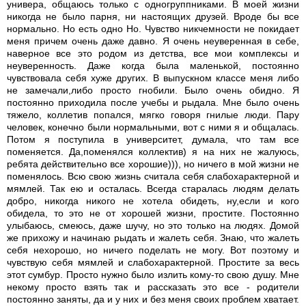
универа, общаюсь только с одногруппниками. В моей жизни
никогда не было парня, ни настоящих друзей. Вроде бы все
нормально. Но есть одно Но. Чувство никчемности не покидает
меня причем очень даже давно. Я очень неуверенная в себе,
наверное все это родом из детства, все мои комплексы и
неуверенность. Даже когда была маленькой, постоянно
чувствовала себя хуже других. В выпускном классе меня либо
не замечали,либо просто гнобили. Было очень обидно. Я
постоянно приходила после учебы и рыдала. Мне было очень
тяжело, коллетив попался, мягко говоря гнилые люди. Пару
человек, конечно были нормальными, вот с ними я и общалась.
Потом я поступила в университет, думала, что там все
поменяется. Да,поменялся коллектив) я на них не жалуюсь,
ребята действительно все хорошие))), но ничего в мой жизни не
поменялось. Всю свою жизнь считала себя слабохарактерной и
мямлей. Так ею и осталась. Всегда старалась людям делать
добро, никогда никого не хотела обидеть, ну,если и кого
обидела, то это не от хорошей жизни, простите. Постоянно
улыбаюсь, смеюсь, даже шучу, но это только на людях. Домой
же прихожу и начинаю рыдать и жалеть себя. Знаю, что жалеть
себя нехорошо, но ничего поделать не могу. Вот поэтому и
чувствую себя мямлей и слабохарактерной. Простите за весь
этот сумбур. Просто нужно было излить кому-то свою душу. Мне
некому просто взять так и рассказать это все - родители
постоянно заняты, да и у них и без меня своих проблем хватает.