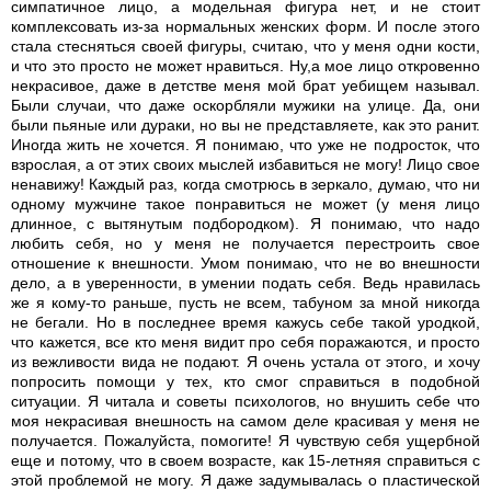
симпатичное лицо, а модельная фигура нет, и не стоит
комплексовать из-за нормальных женских форм. И после этого
стала стесняться своей фигуры, считаю, что у меня одни кости,
и что это просто не может нравиться. Ну,а мое лицо откровенно
некрасивое, даже в детстве меня мой брат уебищем называл.
Были случаи, что даже оскорбляли мужики на улице. Да, они
были пьяные или дураки, но вы не представляете, как это ранит.
Иногда жить не хочется. Я понимаю, что уже не подросток, что
взрослая, а от этих своих мыслей избавиться не могу! Лицо свое
ненавижу! Каждый раз, когда смотрюсь в зеркало, думаю, что ни
одному мужчине такое понравиться не может (у меня лицо
длинное, с вытянутым подбородком). Я понимаю, что надо
любить себя, но у меня не получается перестроить свое
отношение к внешности. Умом понимаю, что не во внешности
дело, а в уверенности, в умении подать себя. Ведь нравилась
же я кому-то раньше, пусть не всем, табуном за мной никогда
не бегали. Но в последнее время кажусь себе такой уродкой,
что кажется, все кто меня видит про себя поражаются, и просто
из вежливости вида не подают. Я очень устала от этого, и хочу
попросить помощи у тех, кто смог справиться в подобной
ситуации. Я читала и советы психологов, но внушить себе что
моя некрасивая внешность на самом деле красивая у меня не
получается. Пожалуйста, помогите! Я чувствую себя ущербной
еще и потому, что в своем возрасте, как 15-летняя справиться с
этой проблемой не могу. Я даже задумывалась о пластической