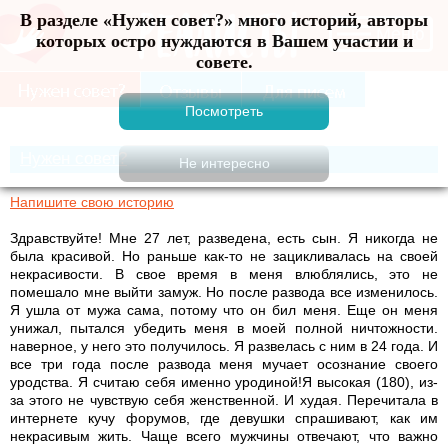
В разделе «Нужен совет?» много историй, авторы
Меню
которых остро нуждаются в Вашем участии и
совете.
Нужен совет?
Напишите свою историю
Здравствуйте! Мне 27 лет, разведена, есть сын. Я никогда не
была красивой. Но раньше как-то не зацикливалась на своей
некрасивости. В свое время в меня влюблялись, это не
помешало мне выйти замуж. Но после развода все изменилось.
Я ушла от мужа сама, потому что он бил меня. Еще он меня
унижал, пытался убедить меня в моей полной ничтожности.
наверное, у него это получилось. Я развелась с ним в 24 года. И
все три года после развода меня мучает осознание своего
уродства. Я считаю себя именно уродиной!Я высокая (180), из-
за этого не чувствую себя женственной. И худая. Перечитала в
интернете кучу форумов, где девушки спрашивают, как им
некрасивым жить. Чаще всего мужчины отвечают, что важно