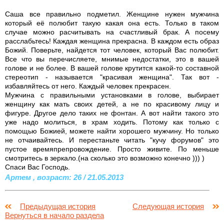
Саша все правильно подметил. Женщине нужен мужчина
который её полюбит такую какая она есть. Только в таком
случае можно расчитывать на счастливый брак. А посему
расслабьтесь! Каждая женщина прекрасна. В каждом есть образ
Божий. Поверьте, найдется тот человек, который Вас полюбит.
Все что вы перечисляете, мнимые недостатки, это в вашей
голове и не более. В вашей голове крутится какой-то составной
стереотип - называется "красивая женщина". Так вот -
избавляйтесь от него. Каждый человек прекрасен.
Мужчина с правильными установками в голове, выбирает
женщину как мать своих детей, а не по красивому лицу и
фигуре. Другое дело таких не фонтан. А вот найти такого это
уже надо молиться, в храм ходить. Потому как только с
помощью Божией, можете найти хорошего мужчину. Но только
не отчаивайтесь. И перестаньте читать "кучу форумов" это
пустое времяпрепровождение. Просто живите. По меньше
смотритесь в зеркало.(на сколько это возможно конечно ))) )
Спаси Вас Господь.
Артем , возраст: 26 / 21.05.2013
Предыдущая история
Следующая история
Вернуться в начало раздела