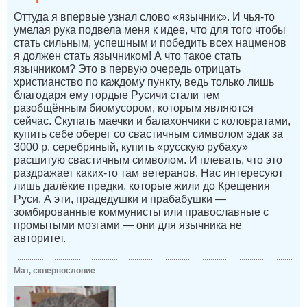
Оттуда я впервые узнал слово «язычник». И чья-то
умелая рука подвела меня к идее, что для того чтобы
стать сильным, успешным и победить всех нацменов
я должен стать язычником! А что такое стать
язычником? Это в первую очередь отрицать
христианство по каждому пункту, ведь только лишь
благодаря ему гордые Русичи стали тем
разобщённым биомусором, которым являются
сейчас. Скупать маечки и балахончики с коловратами,
купить себе оберег со свастичным символом эдак за
3000 р. серебряный, купить «русскую рубаху»
расшитую свастичным символом. И плевать, что это
раздражает каких-то там ветеранов. Нас интересуют
лишь далёкие предки, которые жили до Крещения
Руси. А эти, прадедушки и прабабушки —
зомбированные коммунисты или православные с
промытыми мозгами — они для язычника не
авторитет.
Мат, сквернословие