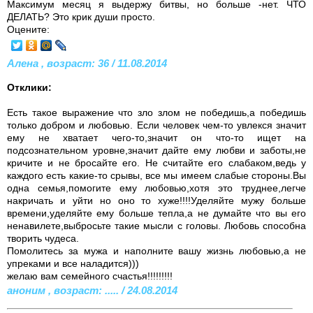
Максимум месяц я выдержу битвы, но больше -нет. ЧТО
ДЕЛАТЬ? Это крик души просто.
Оцените:
Алена , возраст: 36 / 11.08.2014
Отклики:
Есть такое выражение что зло злом не победишь,а победишь
только добром и любовью. Если человек чем-то увлекся значит
ему не хватает чего-то,значит он что-то ищет на
подсознательном уровне,значит дайте ему любви и заботы,не
кричите и не бросайте его. Не считайте его слабаком,ведь у
каждого есть какие-то срывы, все мы имеем слабые стороны.Вы
одна семья,помогите ему любовью,хотя это труднее,легче
накричать и уйти но оно то хуже!!!!Уделяйте мужу больше
времени,уделяйте ему больше тепла,а не думайте что вы его
ненавилете,выбросьте такие мысли с головы. Любовь способна
творить чудеса.
Помолитесь за мужа и наполните вашу жизнь любовью,а не
упреками и все наладится)))
желаю вам семейного счастья!!!!!!!!!
аноним , возраст: ..... / 24.08.2014