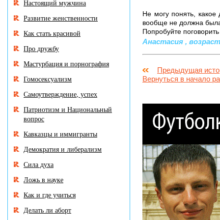
Настоящий мужчина
Не могу понять, какое
Развитие женственности
вообще не должна была 
Попробуйте поговорить
Как стать красивой
Анастасия , возраст: 
Про дружбу
Мастурбация и порнография
Предыдущая исто
Гомосексуализм
Вернуться в начало р
Самоутверждение, успех
Патриотизм и Национальный
вопрос
Кавказцы и иммигранты
Демократия и либерализм
Сила духа
Ложь в науке
Как и где учиться
Делать ли аборт