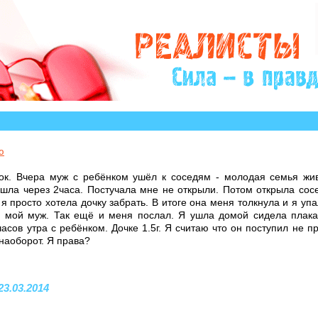
о историй, авторы которых остро нуждаются в Вашем 
ю
ок. Вчера муж с ребёнком ушёл к соседям - молодая семья жив
ишла через 2часа. Постучала мне не открыли. Потом открыла сос
я просто хотела дочку забрать. В итоге она меня толкнула и я уп
л мой муж. Так ещё и меня послал. Я ушла домой сидела плака
асов утра с ребёнком. Дочке 1.5г. Я считаю что он поступил не п
наоборот. Я права?
 23.03.2014