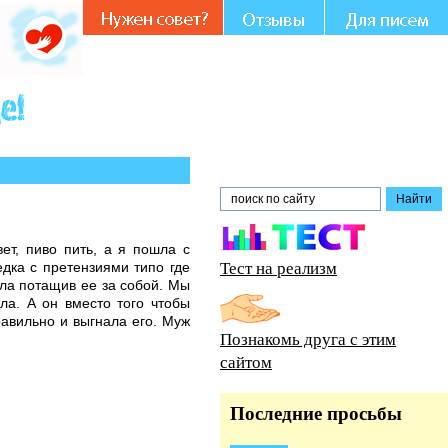
участии и совете.
ет, пиво пить, а я пошла с
Тест на реализм
едка с претензиями типо где
ала потащив ее за собой. Мы
ла. А он вместо того чтобы
равильно и выгнала его. Муж
Познакомь друга с этим
сайтом
Последние просьбы