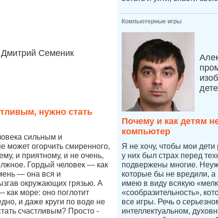
Компьютерные игры
Дмитрий Семеник
Але
про
изоб
дет
стливым, нужно стать
Почему и как детям н
компьютер
ловека сильным и
е может огорчить смиренного,
Я не хочу, чтобы мои дети
ему, и приятному, и не очень,
у них был страх перед тех
олжное. Гордый человек — как
подвержены многие. Неуже
мень — она вся и
которые бы не вредили, а
ызгав окружающих грязью. А
имею в виду всякую «мелк
 как море: оно поглотит
«сообразительность», кот
дно, и даже круги по воде не
все игры. Речь о серьезн
стать счастливым? Просто -
интеллектуальном, духовн