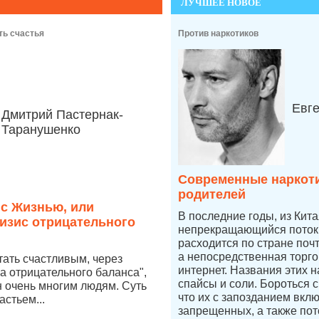
ЛУЧШЕЕ НОВОЕ
ть счастья
Против наркотиков
Евг
Дмитрий Пастернак-
Таранушенко
Современные наркоти
родителей
 с Жизнью, или
В последние годы, из Кит
изис отрицательного
непрекращающийся поток 
расходится по стране по
а непосредственная торго
стать счастливым, через
интернет. Названия этих н
а отрицательного баланса",
спайсы и соли. Бороться 
 очень многим людям. Суть
что их с запозданием вкл
астьем...
запрещенных, а также пот