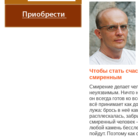
Чтобы стать сча
смиренным
Смирение делает че
неуязвимым. Ничто н
он всегда готов ко вс
всё принимает как д
лужа: брось в неё ка
расплескалась, забр
смиренный человек —
любой камень бессле
пойдут. Поэтому как 