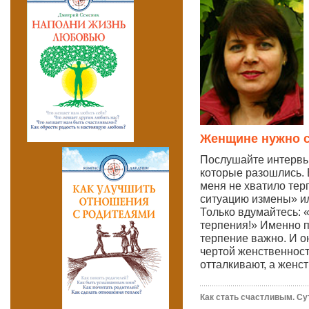
Женщине нужно с
Послушайте интервь
которые разошлись. 
меня не хватило тер
ситуацию измены» ил
Только вдумайтесь: «
терпения!» Именно 
терпение важно. И о
чертой женственности
отталкивают, а женст
Как стать счастливым. Су