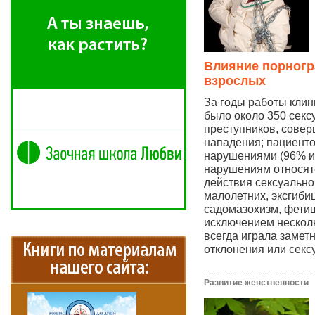
Влияние порногр
взрослых
За годы работы клин
было около 350 секс
преступников, сове
нападения; пациенто
нарушениями (96% из
нарушениям относят
действия сексуально
малолетних, эксгиби
садомазохизм, фетиш
исключением нескол
всегда играла замет
отклонения или секс
Развитие женственности