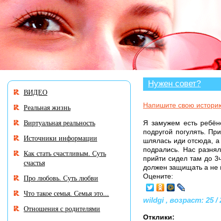
В разделе «Нужен совет?» мног
Нужен совет?
ВИДЕО
Напишите свою истори
Реальная жизнь
Виртуальная реальность
Я замужем есть ребён
подругой погулять. Пр
Источники информации
шлялась иди отсюда, а 
подрались. Нас разня
Как стать счастливым. Суть
прийти сидел там до 3ч
счастья
должен защищать а не 
Оцените:
Про любовь. Суть любви
Что такое семья. Семья это...
wildgi , возраст: 25 /
Отношения с родителями
Отклики: