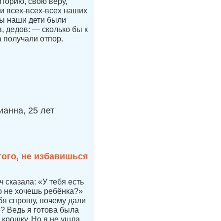
иторию, свою веру,
 и всех-всех-всех наших
бы наши дети были
 дедов: — сколько бы к
а получали отпор.
анна, 25 лет
того, не избавишься
 сказала: «У тебя есть
но не хочешь ребёнка?»
бя спрошу, почему дали
р? Ведь я готова была
 крошку. Но я не ушла...