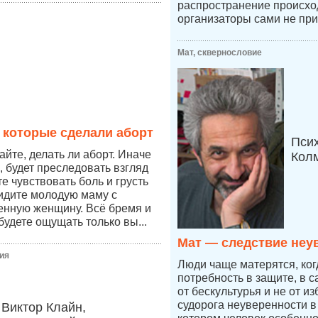
распространение происход
организаторы сами не при
Мат, сквернословие
 которые сделали аборт
Пси
йте, делать ли аборт. Иначе
Кол
, будет преследовать взгляд
те чувствовать боль и грусть
видите молодую маму с
енную женщину. Всё бремя и
будете ощущать только вы...
Мат — следствие неу
ия
Люди чаще матерятся, ког
потребность в защите, в 
от бескультурья и не от из
судорога неуверенности в 
Виктор Клайн,