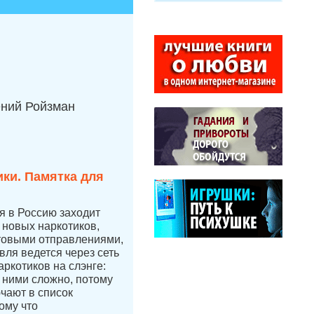
ений Ройзман
ки. Памятка для
ая в Россию заходит
новых наркотиков,
чтовыми отправлениями,
вля ведется через сеть
аркотиков на слэнге:
с ними сложно, потому
ючают в список
ому что