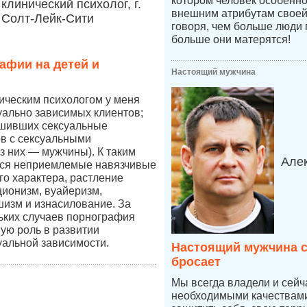
котором человек особенно
клинический психолог, г.
внешним атрибутам своей
Солт-Лейк-Сити
говоря, чем больше люди 
больше они матерятся!
афии на детей и
Настоящий мужчина
ическим психологом у меня
уально зависимых клиентов;
ршивших сексуальные
в с сексуальными
 них — мужчины). К таким
Але
ся неприемлемые навязчивые
го характера, растление
ционизм, вуайеризм,
изм и изнасилование. За
ьких случаев порнография
ную роль в развитии
уальной зависимости.
Настоящий мужчина с
бросает
Мы всегда владели и сей
необходимыми качествами,