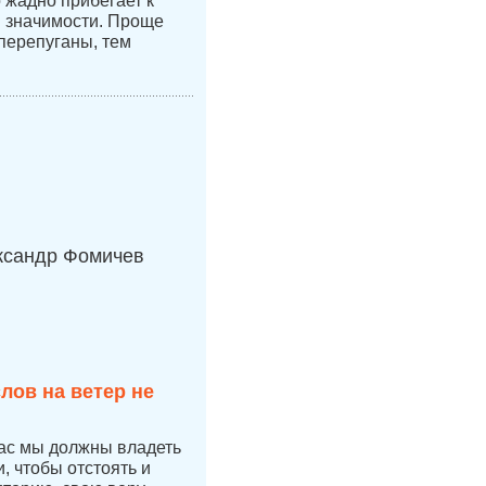
 жадно прибегает к
 значимости. Проще
перепуганы, тем
ксандр Фомичев
лов на ветер не
час мы должны владеть
 чтобы отстоять и