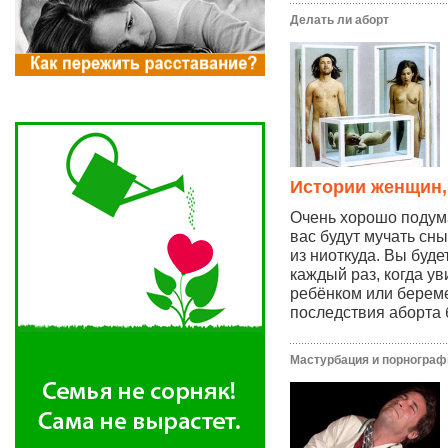
Делать ли аборт
Истории женщин,
Очень хорошо подума
вас будут мучать сны
из ниоткуда. Вы буде
каждый раз, когда у
ребёнком или берем
последствия аборта 
Мастурбация и порнограф