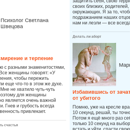
защитить себя, свою терр
своих близких, родителей,
окружающих. Я за то, что
подражанием наших отцов,
Психолог Светлана
нам ни лезли — все всегд
Швецова
Делать ли аборт
мирение и терпение
Мари
ю с разными знаменитостями,
Все женщины говорят: «У
пения, чтобы пережить
и еще что-то в этом же духе.
Мне не хватило чуть-чуть
Избавившись от зача
поэтому для женщины
от убитого
но является очень важной
. Гнев и грубость всегда
Помню, уже на кресле врач
венность привлекает.
10 секунд, решай, ты точ
Потом я ещё много раз се
только 10 секунд на выбо
ть счастья
встать и уйти, спасти свою