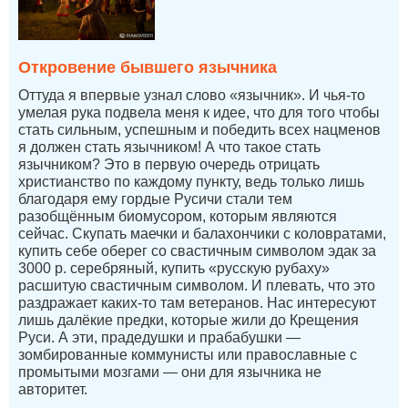
Откровение бывшего язычника
Оттуда я впервые узнал слово «язычник». И чья-то
умелая рука подвела меня к идее, что для того чтобы
стать сильным, успешным и победить всех нацменов
я должен стать язычником! А что такое стать
язычником? Это в первую очередь отрицать
христианство по каждому пункту, ведь только лишь
благодаря ему гордые Русичи стали тем
разобщённым биомусором, которым являются
сейчас. Скупать маечки и балахончики с коловратами,
купить себе оберег со свастичным символом эдак за
3000 р. серебряный, купить «русскую рубаху»
расшитую свастичным символом. И плевать, что это
раздражает каких-то там ветеранов. Нас интересуют
лишь далёкие предки, которые жили до Крещения
Руси. А эти, прадедушки и прабабушки —
зомбированные коммунисты или православные с
промытыми мозгами — они для язычника не
авторитет.