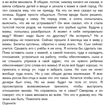
я во всём виновата. В общем, потом, никому ничего не сказав, я
взяла собрала детей и вещи и уехала к маме в свой город. По
тел сказала ему, что не приеду. На что он мне сказал ну как
хочешь. Будем просто общаться. Потом вроде было решено,
что я приеду к нему. Но перед этим, я опять попыталась
выяснить, что же не устраивало? Он мне сказал, что я стала
толстой после родов, не понимаю его грубые щутки. Будучи у
мамы, попылась разобраться. А может я себя неправильно
веду? Может надо было по другому? Не истерить? Но и
разговоры не помогали. Сейчас прошло 4 месяца как я живу у
мамы. Билеты куплены, обратно к нему ехать. Но. Сын сейчас
учится. Срывать его с учёбы я не хочу. Я хотела бы сделать так.
Пока оставить сына с мамой, а самой поехать туда и наладить
отношения, устроиться на работу, чтобы обеспечивать сына и
не слышать упреков в свой адрес, что он чужого ребенка
обеспечивает (это слова его мамы) И если всё будет хорошо, то
приехать к концу уч. года и забрать сына. Но сын не хочет
вообще туда ехать. Но у нас общая дочка маленькая. Я всю
жизнь росла без отца и знаю что это такое. Хочется чтобы хоть у
дочери был отец. Но не знаю будет ли толк от этого. Я
просмотрела всевозможные тренинги, чтобы выстроить
отношения заново. Но справлюсь ли я сама? Свекровь и он
говорят, что я сама виновата во всём. Что это я довожу его. Не
знаю как быть. Помогите мне.
Оцените: