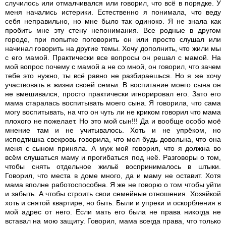
случилось или отмалчивался или говорил, что всё в порядке. У
меня начались истерики. Естественно я понимала, что веду
себя неправильно, но мне было так одиноко. Я не знала как
пробить мне эту стену непонимания. Все родные в другом
городе, при попытке поговорить он или просто слушал или
начинал говорить на другие темы. Хочу дополнить, что жили мы
с его мамой. Практически все вопросы он решал с мамой. На
мой вопрос почему с мамой а не со мной, он говорил, что зачем
тебе это нужно, ты всё равно не разбираешься. Но я же хочу
участвовать в жизни своей семьи. В воспитание моего сына он
не вмешивался, просто практически игнорировал его. Зато его
мама старалась воспитывать моего сына. Я говорила, что сама
могу воспитывать, на что он чуть ли не криком говорил что мама
плохого не пожелает. Но это мой сын!!! Да и вообще особо моё
мнение там и не учитывалось. Хоть и не упрёком, но
исподтишка свекровь говорила, что мол будь довольна, что она
меня с сыном приняла. А муж мой говорил, что я должна во
всём слушаться маму и прогибаться под неё. Разговоры о том,
чтобы снять отдельное жильё воспринималось в штыки.
Говорил, что места в доме много, да и маму не оставит. Хотя
мама вполне работоспособна. Я же не говорю о том чтобы уйти
и забыть. А чтобы строить свои семейные отношения. Хозяйкой
хоть и снятой квартире, но быть. Были и упреки и оскорбления в
мой адрес от него. Если мать его была не права никогда не
вставал на мою защиту. Говорил, мама всегда права, что только