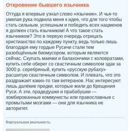
Откровение бывшего язычника
Оттуда я впервые узнал слово «язычник». И чья-то
умелая рука подвела меня к идее, что для того чтобы
стать сильным, успешным и победить всех нацменов
я должен стать язычником! А что такое стать
язычником? Это в первую очередь отрицать
христианство по каждому пункту, ведь только лишь
благодаря ему гордые Русичи стали тем
разобщённым биомусором, которым являются
сейчас. Скупать маечки и балахончики с коловратами,
купить себе оберег со свастичным символом эдак за
3000 р. серебряный, купить «русскую рубаху»
расшитую свастичным символом. И плевать, что это
раздражает каких-то там ветеранов. Нас интересуют
лишь далёкие предки, которые жили до Крещения
Руси. А эти, прадедушки и прабабушки —
зомбированные коммунисты или православные с
промытыми мозгами — они для язычника не
авторитет.
Виртуальная реальность