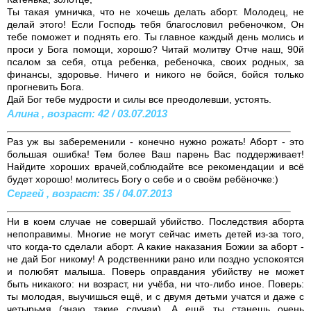
Ты такая умничка, что не хочешь делать аборт. Молодец, не
делай этого! Если Господь тебя благословил ребеночком, Он
тебе поможет и поднять его. Ты главное каждый день молись и
проси у Бога помощи, хорошо? Читай молитву Отче наш, 90й
псалом за себя, отца ребенка, ребеночка, своих родных, за
финансы, здоровье. Ничего и никого не бойся, бойся только
прогневить Бога.
Дай Бог тебе мудрости и силы все преодолевши, устоять.
Алина , возраст: 42 / 03.07.2013
Раз уж вы забеременили - конечно нужно рожать! Аборт - это
большая ошибка! Тем более Ваш парень Вас поддерживает!
Найдите хороших врачей,соблюдайте все рекомендации и всё
будет хорошо! молитесь Богу о себе и о своём ребёночке:)
Сергей , возраст: 35 / 04.07.2013
Ни в коем случае не совершай убийство. Последствия аборта
непоправимы. Многие не могут сейчас иметь детей из-за того,
что когда-то сделали аборт. А какие наказания Божии за аборт -
не дай Бог никому! А родственники рано или поздно успокоятся
и полюбят малыша. Поверь оправдания убийству не может
быть никакого: ни возраст, ни учёба, ни что-либо иное. Поверь:
ты молодая, выучишься ещё, и с двумя детьми учатся и даже с
четырьмя (знаю такие случаи). А ещё ты станешь очень