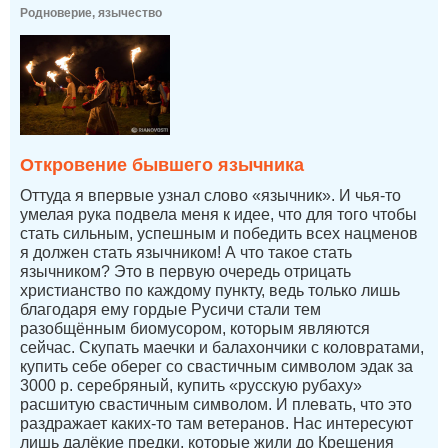
Родноверие, язычество
Откровение бывшего язычника
Оттуда я впервые узнал слово «язычник». И чья-то
умелая рука подвела меня к идее, что для того чтобы
стать сильным, успешным и победить всех нацменов
я должен стать язычником! А что такое стать
язычником? Это в первую очередь отрицать
христианство по каждому пункту, ведь только лишь
благодаря ему гордые Русичи стали тем
разобщённым биомусором, которым являются
сейчас. Скупать маечки и балахончики с коловратами,
купить себе оберег со свастичным символом эдак за
3000 р. серебряный, купить «русскую рубаху»
расшитую свастичным символом. И плевать, что это
раздражает каких-то там ветеранов. Нас интересуют
лишь далёкие предки, которые жили до Крещения