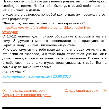
Нужно каким-то образом дать понять родителям, что тебе нужно
свободное время. Чтобы тебе было для самой себя понятно,
ЧТО ТЫ хочешь делать.
В ходе этого разговора попробуй как-то дать им прослушать вот
этот радиоэфир:
"Дети в средней школе: легко ли быть взрослыми?"
https://labkovskiy.ru/efiry/deti-v-srednej-shkole-legko-li-byt-
vzroslymi/
С 10-12 минуты идет прямое обращение к взрослым на эту
тему. Я думаю к мнению специалиста они прислушаются.
Вкратце, ведущий бывший школьный учитель.
Мне еще кажется что тебе надо дать понять родителям, что ты
становишься взрослее, и к тебе надо относиться уже не как к
дошкольнику, который не может себя организовать. И выявлять
в себе свои настоящие вкусы, прислушиваясь к себе. Вы на
самом деле такие интересные!
Желаю удачи!)
Константин , возраст: 28 / 23.08.2018
Предыдущая история
Следующая история
Вернуться в начало раздела