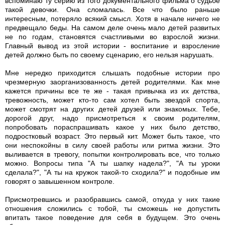
вспоминаю ту серию из того документального фильма о судьбе
такой девочки. Она сломалась. Все что было раньше
интересным, потеряло всякий смысл. Хотя в начале ничего не
предвещало беды. На самом деле очень мало детей развитых
не по годам, становятся счастливыми во взрослой жизни.
Главный вывод из этой истории - воспитание и взросление
детей должно быть по своему сценарию, его нельзя нарушать.
Мне нередко приходится слышать подобные истории про
чрезмерную заорганизованность детей родителями. Как мне
кажется причины все те же - такая привычка из их детства,
тревожность, может кто-то сам хотел быть звездой спорта,
может смотрят на других детей друзей или знакомых. Тебе,
дорогой друг, надо присмотреться к своим родителям,
попробовать пораспрашивать какое у них было детство,
подростковый возраст. Это первый кит. Может быть такое, что
они неспокойны в силу своей работы или ритма жизни. Это
выливается в тревогу, попытки контролировать все, что только
можно. Вопросы типа "А ты шапку надела?", "А ты уроки
сделала?", "А ты на кружок такой-то сходила?" и подобные им
говорят о завышенном контроле.
Присмотревшись и разобравшись самой, откуда у них такие
отношения сложились с тобой, ты сможешь не допустить
впитать такое поведение для себя в будущем. Это очень