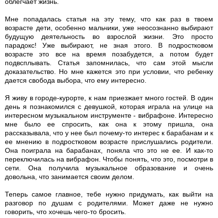
облегчает жизнь.
Мне попадалась статья на эту тему, что как раз в твоем
возрасте дети, особенно мальчики, уже неосознанно выбирают
будущую деятельность во взрослой жизни. Это просто
парадокс! Уже выбирают, не зная этого. В подростковом
возрасте это все на время позабудется, а потом будет
подвсплывать. Статья запомнилась, что сам этой мысли
доказательство. Но мне кажется это при условии, что ребенку
дается свобода выбора, что ему интересно.
Я живу в городе-курорте, к нам приезжает много гостей. В один
день я познакомился с девушкой, которая играла на улице на
интересном музыкальном инструменте - вибрафоне. Интересно
мне было ее спросить, как она к этому пришла, она
рассказывала, что у нее был почему-то интерес к барабанам и к
ее мнению в подростковом возрасте прислушались родители.
Она поиграла на барабанах, поняла что это не ее. И как-то
переключилась на вибрафон. Чтобы понять, что это, посмотри в
сети. Она получила музыкальное образование и очень
довольна, что занимается своим делом.
Теперь самое главное, тебе нужно придумать, как выйти на
разговор по душам с родителями. Может даже не нужно
говорить, что хочешь чего-то бросить.