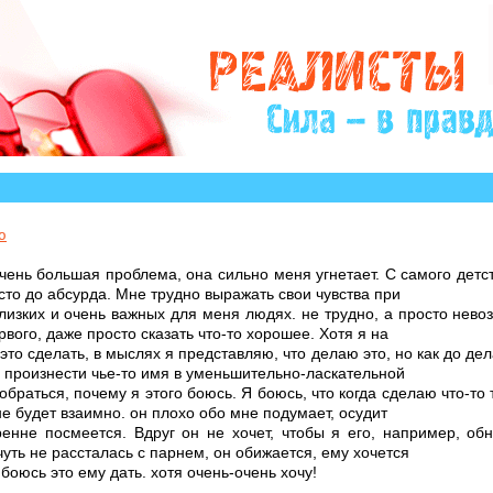
орий, авторы которых остро нуждаются в Вашем участ
ю
чень большая проблема, она сильно меня угнетает. С самого детст
сто до абсурда. Мне трудно выражать свои чувства при
лизких и очень важных для меня людях. не трудно, а просто нево
рвого, даже просто сказать что-то хорошее. Хотя я на
это сделать, в мыслях я представляю, что делаю это, но как до дел
 произнести чье-то имя в уменьшительно-ласкательной
браться, почему я этого боюсь. Я боюсь, что когда сделаю что-то 
е будет взаимно. он плохо обо мне подумает, осудит
ренне посмеется. Вдруг он не хочет, чтобы я его, например, об
 чуть не рассталась с парнем, он обижается, ему хочется
боюсь это ему дать. хотя очень-очень хочу!