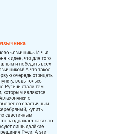
 язычника
лово «язычник». И чья-
ня к идее, что для того
ешным и победить всех
язычником! А что такое
ервую очередь отрицать
ункту, ведь только
е Русичи стали тем
, которым являются
балахончики с
 оберег со свастичным
 серебряный, купить
ую свастичным
это раздражает каких-то
есуют лишь далёкие
Крещения Руси. А эти,