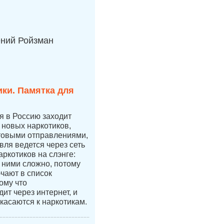
ений Ройзман
ки. Памятка для
ая в Россию заходит
новых наркотиков,
чтовыми отправлениями,
вля ведется через сеть
аркотиков на слэнге:
с ними сложно, потому
ючают в список
ому что
ит через интернет, и
касаются к наркотикам.