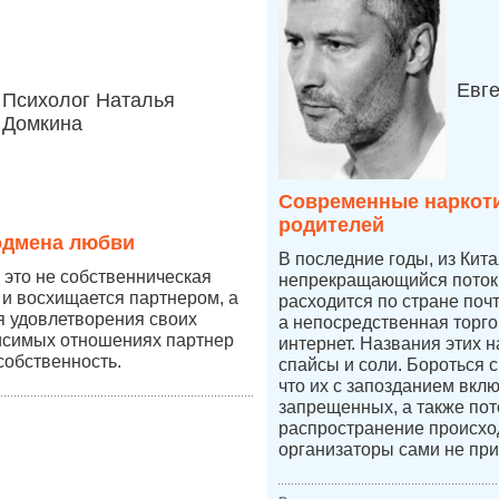
Евг
Психолог Наталья
Домкина
Современные наркоти
родителей
одмена любви
В последние годы, из Кит
это не собственническая
непрекращающийся поток 
 и восхищается партнером, а
расходится по стране по
ля удовлетворения своих
а непосредственная торго
висимых отношениях партнер
интернет. Названия этих н
собственность.
спайсы и соли. Бороться 
что их с запозданием вкл
запрещенных, а также пот
распространение происход
организаторы сами не при