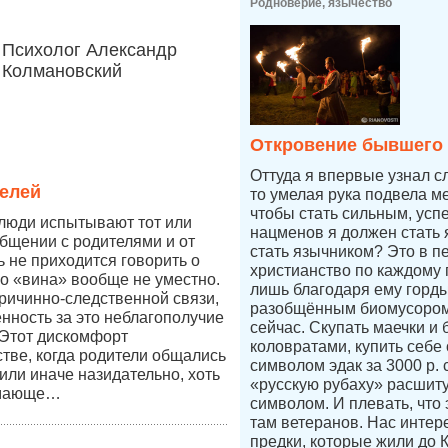
Родноверие, язычество
Психолог Александр
Колмановский
Откровение бывшего
Оттуда я впервые узнал с
елей
то умелая рука подвела ме
чтобы стать сильным, усп
 люди испытывают тот или
нацменов я должен стать 
бщении с родителями и от
стать язычником? Это в п
ь не приходится говорить о
христианство по каждому п
во «вина» вообще не уместно.
лишь благодаря ему горды
причинно-следственной связи,
разобщённым биомусором
енность за это неблагополучие
сейчас. Скупать маечки и 
 Этот дискомфорт
коловратами, купить себе
стве, когда родители общались
символом эдак за 3000 р.
к или иначе назидательно, хоть
«русскую рубаху» расшит
имающе…
символом. И плевать, что 
там ветеранов. Нас интер
предки, которые жили до 