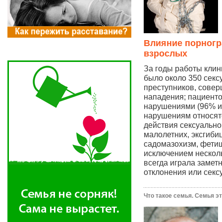
Влияние порногр
взрослых
За годы работы клин
было около 350 секс
преступников, сове
нападения; пациенто
нарушениями (96% из
нарушениям относят
действия сексуально
малолетних, эксгиби
садомазохизм, фетиш
исключением нескол
всегда играла замет
отклонения или секс
Что такое семья. Семья это