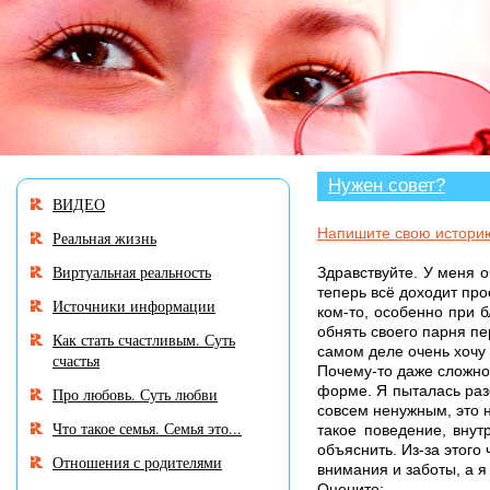
В разделе «Нужен совет?» много ист
Нужен совет?
ВИДЕО
Напишите свою истори
Реальная жизнь
Виртуальная реальность
Здравствуйте. У меня о
теперь всё доходит про
Источники информации
ком-то, особенно при б
обнять своего парня пе
Как стать счастливым. Суть
самом деле очень хочу 
счастья
Почему-то даже сложно
форме. Я пыталась разо
Про любовь. Суть любви
совсем ненужным, это н
Что такое семья. Семья это...
такое поведение, внут
объяснить. Из-за этого
Отношения с родителями
внимания и заботы, а я 
Оцените: