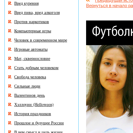
Предыдущая исто
Вред курения
Вернуться в начало р
Вред пива, вред алкоголя
Против наркотиков
Компьютерные игры
Человек в современном мире
Игровые автоматы
Мат, сквернословие
Стать добрым человеком
Свобода человека
Сильные люди
Валентинов день
Хэллоуин (Helloween)
История праздников
Прошлое и будущее России
В чем смысл и цель жизни