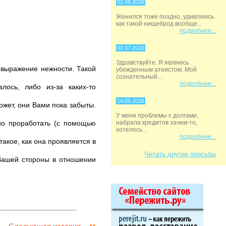
02.08.2026
Женился тоже поздно, удивляюсь
как такой нищеброд вообще...
подробнее...
02.07.2026
Здравствуйте. Я являюсь
а выражение нежности. Такой
убежденным атеистом. Мой
сознательный...
подробнее...
лось, либо из-за каких-то
14.05.2026
ожет, они Вами пока забыты.
У меня проблемы с долгами,
ьно проработать (с помощью
набрала кредитов зачем-то,
хотелось...
подробнее...
акое, как она проявляется в
Читать другие просьбы
 Вашей стороны в отношении