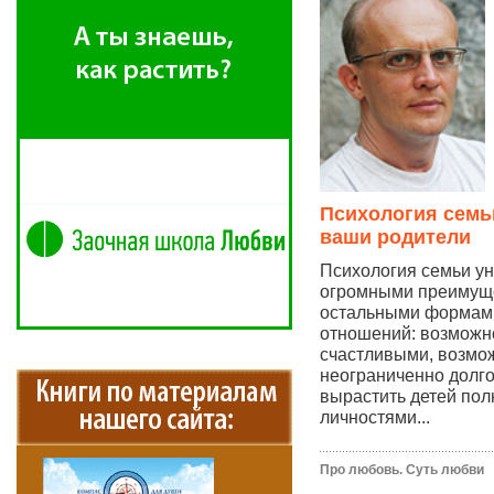
Психология семьи
ваши родители
Психология семьи ун
огромными преимущ
остальными формам
отношений: возможн
счастливыми, возмо
неограниченно долг
вырастить детей по
личностями...
Про любовь. Суть любви