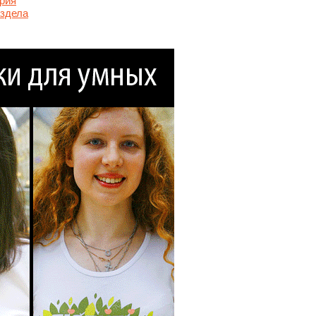
рия
аздела