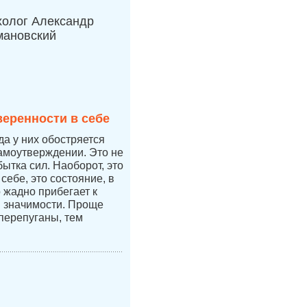
холог Александр
мановский
веренности в себе
да у них обостряется
самоутверждении. Это не
бытка сил. Наоборот, это
себе, это состояние, в
 жадно прибегает к
 значимости. Проще
перепуганы, тем