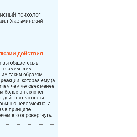
исный психолог
аил Хасьминский
люзии действия
м вы общаетесь в
тся самим этим
я им таким образом,
 реакции, которая ему (а
ичем чем человек менее
ем более он склонен
т действительности.
 обычно невозможна, а
аз в принципе
ечем его опровергнуть...