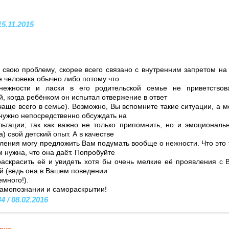
15.11.2015
к свою проблему, скорее всего связано с внутренним запретом н
е человека обычно либо потому что
ежности и ласки в его родительской семье не приветствова
, когда ребёнком он испытал отвержение в ответ
чаще всего в семье). Возможно, Вы вспомните такие ситуации, а м
 нужно непосредственно обсуждать на
льтации, так как важно не только припомнить, но и эмоционал
) свой детский опыт. А в качестве
ения могу предложить Вам подумать вообще о нежности. Что это т
 нужна, что она даёт. Попробуйте
раскрасить её и увидеть хотя бы очень мелкие её проявления с
ей (ведь она в Вашем поведении
емного!).
амопознании и самораскрытии!
 / 08.02.2016