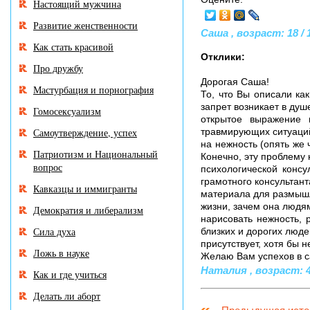
Настоящий мужчина
Развитие женственности
Саша , возраст: 18 / 
Как стать красивой
Отклики:
Про дружбу
Дорогая Саша!
Мастурбация и порнография
То, что Вы описали ка
запрет возникает в душ
Гомосексуализм
открытое выражение н
Самоутверждение, успех
травмирующих ситуаций
на нежность (опять же 
Патриотизм и Национальный
Конечно, эту проблему
вопрос
психологической консу
грамотного консультанта
Кавказцы и иммигранты
материала для размышл
жизни, зачем она людям
Демократия и либерализм
нарисовать нежность, 
Сила духа
близких и дорогих люд
присутствует, хотя бы н
Ложь в науке
Желаю Вам успехов в с
Наталия , возраст: 44
Как и где учиться
Делать ли аборт