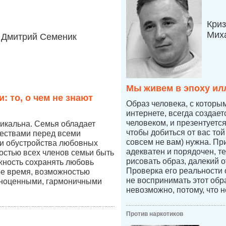
Криз
Мих
Дмитрий Семеник
Мы живем в эпоху ил
: то, о чем не знают
Образ человека, с которы
интернете, всегда создае
человеком, и презентуетс
икальна. Семья обладает
чтобы добиться от вас той
ествами перед всеми
совсем не вам) нужна. Пр
и обустройства любовных
адекватен и порядочен, т
остью всех членов семьи быть
рисовать образ, далекий о
жность сохранять любовь
Проверка его реальности
ое время, возможностью
не воспринимать этот обр
лноценными, гармоничными
невозможно, потому, что н
Против наркотиков