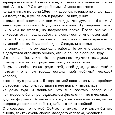
карьера – не моё. То есть я всегда понимала и понимаю что не
моё. А что моё? С этим проблемы...И меня это гложет.
Когда я читаю истории 16летних девочек, которые не знают куда
им поступать, я умиляюсь и радуюсь за них, у них
столько ещё времени и они молодцы, что думают об этом. А
мне стыдно и больно. За упущенное время. Я уговариваю себя
ни о чем не жалеть, но получается плохо. После окончания
университета я пошла работать, скажу честно, мне помог мой
папа. Но работа оказалась совершенно неинтересной и
рутинной, потом была ещё одна...Скандалы в семье,
непонимания..Потом ещё одна работа. Потом мне сказали, что
я допустила огромную ошибку, что не пошла в аспирантуру.
И я пошла...Поступила. Но поступила потому что хотела уехать,
потому что устала от родительского давления, хотя
безумно люблю своих родителей, свой дом, уехала ещё и
потому что в том городе остался мой любимый молодой
человек,
к которому я рвалась 1,5 года, но мой папа из-за моих проблем
с работой предпочёл оставить меня дома. Я вырвалась
из дома туда...И понимаю, что мне все-таки совершенно
неинтересно быть преподавателем филологии, что я человек
другого формата..За эти почти 2 года метаний я уяснила, что не
создана до офисной работы, кабинетной, спокойной.
Это совершенно не моё. Сейчас понимаю, что и замуж бы уже
вышла, так как очень люблю молодого человека, человек я