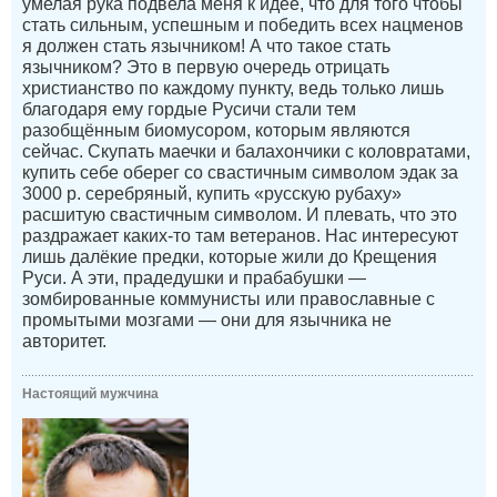
умелая рука подвела меня к идее, что для того чтобы
стать сильным, успешным и победить всех нацменов
я должен стать язычником! А что такое стать
язычником? Это в первую очередь отрицать
христианство по каждому пункту, ведь только лишь
благодаря ему гордые Русичи стали тем
разобщённым биомусором, которым являются
сейчас. Скупать маечки и балахончики с коловратами,
купить себе оберег со свастичным символом эдак за
3000 р. серебряный, купить «русскую рубаху»
расшитую свастичным символом. И плевать, что это
раздражает каких-то там ветеранов. Нас интересуют
лишь далёкие предки, которые жили до Крещения
Руси. А эти, прадедушки и прабабушки —
зомбированные коммунисты или православные с
промытыми мозгами — они для язычника не
авторитет.
Настоящий мужчина