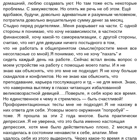
домашний, люблю создавать уют. Но там тоже есть некоторые
проблемы. С замужеством. Но опять же речь не об этом. Ещё
вдобавок, будучи, довольно адекватным и разумным человеком,
потратила довольно внушительную сумму денег за месяц.
Стыдно перед родителями...Меня разрывает на части. С одной
стороны я понимаю, что хочу независимости, в частности
финансовой, хочу какой-то самореализации, с другой стороны,
считаю, что нет для девушки ничего постыдного в том,
что не работать в общепринятом смысле(простите меня все
несогласные со мной).Я понимаю, что не хочу "пахать" и
сидеть каждый день на работе...Сейчас встал вновь вопрос о
моем устройстве на работу с помощью моего папы. И я не
знаю как объяснять, что это мне не подходит. Я не хочу больше
скандалов и конфликтов. Но не знаю как обьяснить, что
преподавание, карьера госслужащего и тд – не для меня. Знаю,
что наверняка выгляжу в глазах читающих избалованной
великовозрастной девицей.....Поверьте, я себя корю все время.
Но единственное к чему я стремлюсь — быть счастливой!
Профориентационных тесты мне не подходят..Я не нахожу в
них ответа для себя. Уговоры моего окружения "попробуй" –
тоже. Я прошла за эти 2 года многое. Была практически
депрессия..Я не уверена, что это была именно настоящая
депрессия, хотя мне было действительно плохо, 2 месяца я
находилась в состоянии ненависти к себе, апатии..Мне
удалось себя из этого выдернуть. Через какое-то время я стала