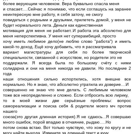
более верующим человеком. Вера буквально спасла меня
и спасает.....Сейчас я понимаю, что если соглашусь на заранее
неинтересную мне работу, я себя заточу, не смогу
повидаться с родными и друзьями, прилететь домой, у меня не
будет нормального лета..Деньги как единственная
мотивация для меня не работает..И работа эта абсолютно для
меня неперспективна. У меня нет суперамбиций, просто
хочу иметь любимое дело(не люблю слово "работа") и иметь
какой-то доход..Ещё хочу добавить, что я рассматривала
вариант магистратуры для себя по более творческой
специальности, связанной с искусством, но родители это не
поддержали. Я всегда была по большому счёту с ними
солидарна и они на меня никогда не давили. Но последние 2
года
наши отношения сильно испортились, хотя внешне все
нормально. Но я знаю, что абсолютно утратила их доверие....И
совершенно не знаю что мне делать. С любимым человеком
тоже все неопределенно и сложно. Если отбросить всю лирику,
то в моей жизни две серьёзные проблемы: вопрос
самореализации и поиска себя & родители моего мч против
нашего
союза(это другая длинная история).Я не сдаюсь...Я совершаю
много ошибок, порой впадаю в отчаяние, рыдаю.....Но
потом снова встаю. Вот только чувствую, что хожу по кругу и не
могу найти выхода. Извините за длинный текст и кучу