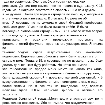
туда не вернулась. Очень любила уроки изо, красиво
рисовала. До сих пор жалею, что не пошла в худ. школу..К 16
годам меня накрыла безответная любовь и ни о чем другом
я не думала. Почти три года я страдала по юноше, с которым в
итоге ничего так и не вышло. К счастью. Но речь не об
этом. Я совершенно не думала о своей будущей профессии,
любимом деле. У меня не было никаких хобби. Я была
поглощена любовными страданиями. В 11 классе встал вопрос
о том куда идти дальше. Ничего вразумительного я не
придумала и родители предложили поступать на
филологический факультет престижного университета. Я плыла
по
течению...Чудом сдала вступительные без какой-либо
подготовки. Впрочем, способности у меня были, может и это
сыграло роль. Тогда, в 18, я совершенно не думала что же буду
делать дальше, кем буду работать. Но чётко понимала,
что филология не предел моих мечтаний. Жила как жила,
училась без энтузиазма и напряжения, общалась с подругами,
была домашней скромной и довольно наивной девчонкой. К 5
курсу осознание, что филология мне неинтересна стало ещё
более четким. Но я все так же находилась под властью
иллюзий..Сдала ГОСы, написала диплом и отлично его
защитила.
Родители были мной горды..Меня звали в аспирантуру, но я
решительно отказалась. Ибо понимала, что академическая