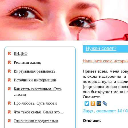
В разделе «Нужен совет
Нужен совет?
ВИДЕО
Напишите свою истори
Реальная жизнь
Виртуальная реальность
Привет всем, меня зов
плохом настроении и 
Источники информации
потеряла пульт, и свал
(еще через месяц после
Как стать счастливым. Суть
она бьет/ругает меня н
счастья
Оцените:
Про любовь. Суть любви
Заур , возраст: 14 / 0
Что такое семья. Семья это...
Отношения с родителями
Отклики: