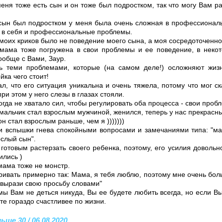
меня тоже есть сын и он тоже был подростком, так что могу Вам ра
 сын был подростком у меня была очень сложная в профессионал
 в себя и профессиональные проблемы.
моих криков было не поведение моего сына, а моя сосредоточенност
мама тоже погружена в свои проблемы и ее поведение, в некот
обще с Вами, Заур.
сь теми проблемами, которые (на самом деле!) осложняют жизн
ка чего стоит!
л, что его ситуация уникальна и очень тяжела, потому что мог ск
 при этом у него слезы в глазах стояли.
огда не хватало сил, чтобы регулировать оба процесса - свои пробл
мальчик стал взрослым мужчиной, женился, теперь у нас прекрасн
он стал взрослым раньше, чем я )))))))
и вспышки гнева спокойными вопросами и замечаниями типа: "м
ослый сын".
готовым растерзать своего ребенка, поэтому, его усилия довольн
лись )
мама тоже не монстр.
ивать примерно так: Мама, я тебя люблю, поэтому мне очень боль
 вырази свою просьбу словами"
мы Вам не деться никуда, Вы ее будете любить всегда, но если В
те гораздо счастливее по жизни.
ьше 30 / 06.08.2020