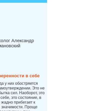
холог Александр
мановский
веренности в себе
да у них обостряется
самоутверждении. Это не
бытка сил. Наоборот, это
себе, это состояние, в
 жадно прибегает к
 значимости. Проще