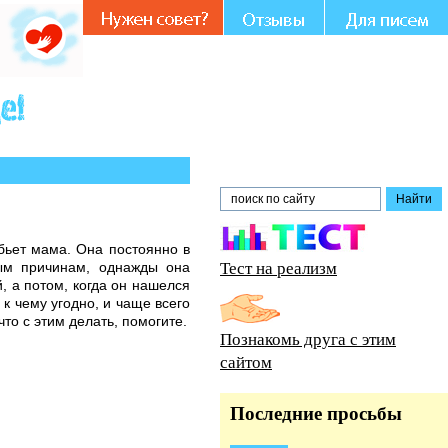
Вашем участии и совете.
бьет мама. Она постоянно в
Тест на реализм
ным причинам, однажды она
й, а потом, когда он нашелся
к чему угодно, и чаще всего
то с этим делать, помогите.
Познакомь друга с этим
сайтом
Последние просьбы