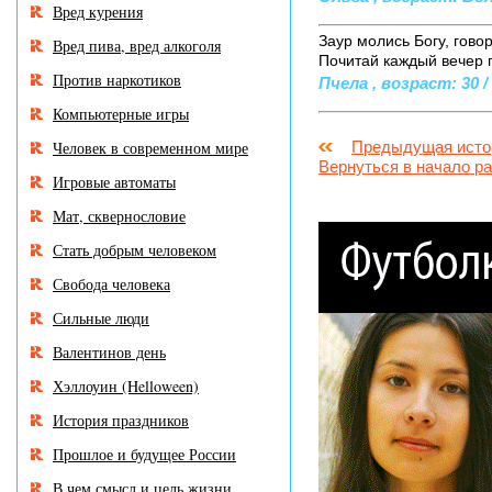
Вред курения
Заур молись Богу, гово
Вред пива, вред алкоголя
Почитай каждый вечер по 
Против наркотиков
Пчела , возраст: 30 /
Компьютерные игры
Человек в современном мире
Предыдущая исто
Вернуться в начало р
Игровые автоматы
Мат, сквернословие
Стать добрым человеком
Свобода человека
Сильные люди
Валентинов день
Хэллоуин (Helloween)
История праздников
Прошлое и будущее России
В чем смысл и цель жизни