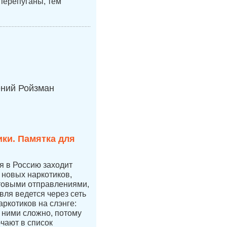
перепуганы, тем
ений Ройзман
ки. Памятка для
ая в Россию заходит
новых наркотиков,
чтовыми отправлениями,
вля ведется через сеть
аркотиков на слэнге:
с ними сложно, потому
ючают в список