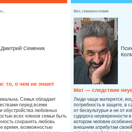
...
Мат, сквернословие
Дмитрий Семеник
Пси
Кол
: то, о чем не знают
Мат — следствие неу
икальна. Семья обладает
Люди чаще матерятся, ког
ествами перед всеми
потребность в защите, в 
и обустройства любовных
от бескультурья и не от из
остью всех членов семьи быть
судорога неуверенности в 
жность сохранять любовь
котором человек особенно
ое время, возможностью
внешним атрибутам своей