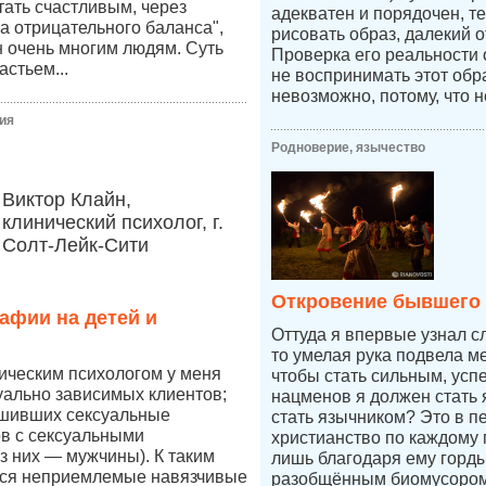
стать счастливым, через
адекватен и порядочен, т
а отрицательного баланса",
рисовать образ, далекий о
 очень многим людям. Суть
Проверка его реальности
астьем...
не воспринимать этот обр
невозможно, потому, что н
ия
Родноверие, язычество
Виктор Клайн,
клинический психолог, г.
Солт-Лейк-Сити
Откровение бывшего
афии на детей и
Оттуда я впервые узнал с
то умелая рука подвела ме
ическим психологом у меня
чтобы стать сильным, усп
уально зависимых клиентов;
нацменов я должен стать 
ршивших сексуальные
стать язычником? Это в п
в с сексуальными
христианство по каждому п
 них — мужчины). К таким
лишь благодаря ему горды
ся неприемлемые навязчивые
разобщённым биомусором