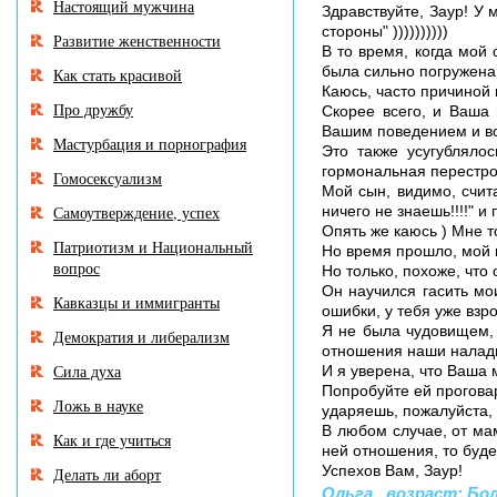
Настоящий мужчина
Здравствуйте, Заур! У 
стороны" ))))))))))
Развитие женственности
В то время, когда мой
была сильно погружена
Как стать красивой
Каюсь, часто причиной 
Про дружбу
Скорее всего, и Ваша 
Вашим поведением и во
Мастурбация и порнография
Это также усугубляло
гормональная перестрой
Гомосексуализм
Мой сын, видимо, счита
Самоутверждение, успех
ничего не знаешь!!!!" и
Опять же каюсь ) Мне т
Патриотизм и Национальный
Но время прошло, мой 
вопрос
Но только, похоже, что 
Он научился гасить мо
Кавказцы и иммигранты
ошибки, у тебя уже взр
Я не была чудовищем, 
Демократия и либерализм
отношения наши налади
Сила духа
И я уверена, что Ваша 
Попробуйте ей проговар
Ложь в науке
ударяешь, пожалуйста,
В любом случае, от ма
Как и где учиться
ней отношения, то буде
Успехов Вам, Заур!
Делать ли аборт
Ольга , возраст: Бол