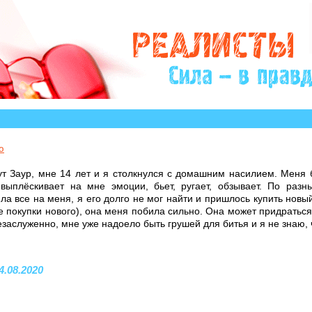
?» много историй, авторы которых остро нуждаются в 
ю
ут Заур, мне 14 лет и я столкнулся с домашним насилием. Меня 
выплёскивает на мне эмоции, бьет, ругает, обзывает. По раз
ила все на меня, я его долго не мог найти и пришлось купить новы
 покупки нового), она меня побила сильно. Она может придраться 
езаслуженно, мне уже надоело быть грушей для битья и я не знаю, ч
4.08.2020