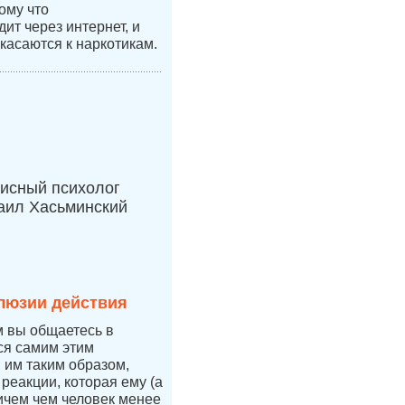
ому что
ит через интернет, и
касаются к наркотикам.
исный психолог
аил Хасьминский
люзии действия
м вы общаетесь в
тся самим этим
я им таким образом,
 реакции, которая ему (а
ичем чем человек менее