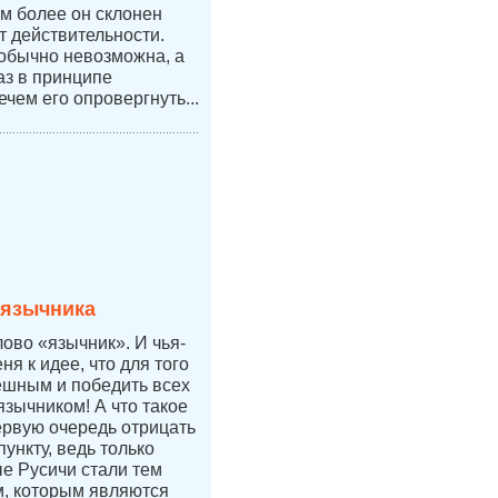
ем более он склонен
т действительности.
 обычно невозможна, а
аз в принципе
ечем его опровергнуть...
 язычника
лово «язычник». И чья-
ня к идее, что для того
ешным и победить всех
язычником! А что такое
ервую очередь отрицать
ункту, ведь только
е Русичи стали тем
, которым являются