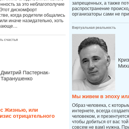
запрещенных, а также пот
енность за это неблагополучие
распространение происход
 Этот дискомфорт
организаторы сами не при
стве, когда родители общались
к или иначе назидательно, хоть
имающе…
Виртуальная реальность
ть счастья
Криз
Мих
Дмитрий Пастернак-
Таранушенко
Мы живем в эпоху ил
Образ человека, с которы
 с Жизнью, или
интернете, всегда создае
изис отрицательного
человеком, и презентуетс
чтобы добиться от вас той
совсем не вам) нужна. Пр