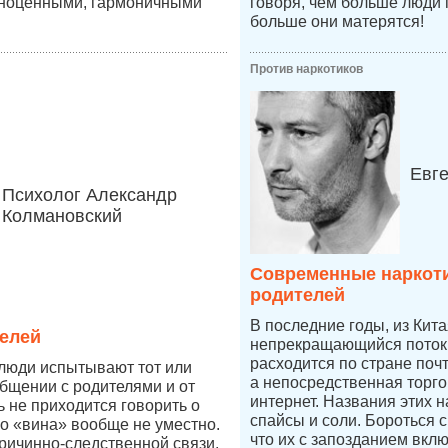
лноценными, гармоничными
говоря, чем больше люди 
больше они матерятся!
Против наркотиков
Евг
Психолог Александр
Колмановский
Современные наркоти
родителей
В последние годы, из Кит
елей
непрекращающийся поток 
расходится по стране по
 люди испытывают тот или
а непосредственная торго
бщении с родителями и от
интернет. Названия этих н
ь не приходится говорить о
спайсы и соли. Бороться 
во «вина» вообще не уместно.
что их с запозданием вкл
причинно-следственной связи,