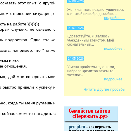
02.08.2026
ссказать этот опыт "с другой
Женился тоже поздно, удивляюсь
ьном отношении ситуация, я
как такой нищеброд вообще...
подробнее...
ь на работе ))))))))
02.07.2026
орый случаях, не связано с
Здравствуйте. Я являюсь
ь подростков. Одна только
убежденным атеистом. Мой
сознательный...
подробнее...
азать, например, что "Ты же
14.05.2026
емы и его.
ые отношения.
У меня проблемы с долгами,
набрала кредитов зачем-то,
хотелось...
ама, дай мне совершать мои
подробнее...
о быстро привели к успеху и
Читать другие просьбы
но, когда ты меня ругаешь и
ы сейчас сможете наладить с