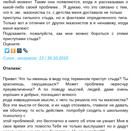
любой момент. Также они появляются, когда я рассказываю о
какой-либо своей проблеме... Я думаю, что это связано с тем,
что я..эм.. мазохистка т.к. с детства меня доставали не только
приступы сильного стыда, но и фантазии определенного типа.
Только вот в отличии от других мазохистов в я ненавижу, когда
меня жалеют.
Подскажите, пожалуйста, как мне можно бороться с этими
приступами стыда?
Оцените:
Соня , возраст: 13 / 30.10.2015
Отклики:
Привет. Что ты имеешь в виду под термином приступ стыда? Ты
краснеешь, смущаешься? Может проблема чересчур
преувеличенна? А по поводу мыслей, людей, даже очень
хороших и добрых, посещают всякого
рода извращенные мысли, с чего ты решила что ты мазохистка?
Все эти мысли от бесов, и их надо отсеивать, главное не давать
им оболочку, то есть действие. попробуй сходить к школьному
психологу с
этой проблемой, это бесплатно и никто об этом не узнает. Мне в
свое время это помогло.Тебя не только выслушают но и дадут