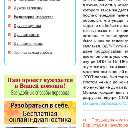
в жизни, он есть у каж
Духовная жизнь
которого такое же детс
после очередной пьянк
Родноверие, язычество
побоялся, что упадет 
Лучшая музыка
гадко,то не бойся в эт
жизнь,только не гово
Лучшие книги
потерял не только друз
было и как по телеви
Лучшие фильмы
заплакал. ВДРУГ случа
даже про дозу забыл, е
Заочная школа Любви
время он опять укололс
внутри ОПЯТЬ ТЫ ПРЕ
эту молитву почти всю 
молился там в нашей 
ЭТОТ парень был так сч
Ипотом жена с дочкой к
что никогда не думай п
Молись каждый день и
разрушает внутри. СЛ
Оксана , возраст: 41 
Предыдущая исто
Вернуться в начало р