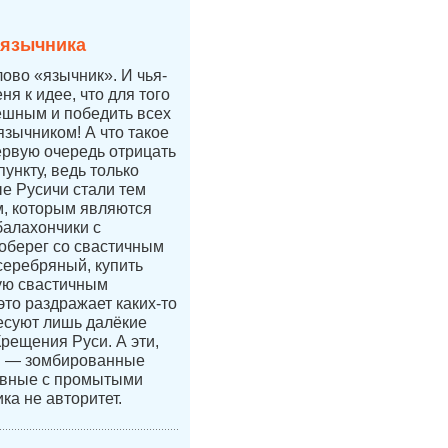
 язычника
лово «язычник». И чья-
ня к идее, что для того
ешным и победить всех
язычником! А что такое
ервую очередь отрицать
ункту, ведь только
е Русичи стали тем
, которым являются
балахончики с
 оберег со свастичным
 серебряный, купить
ую свастичным
это раздражает каких-то
есуют лишь далёкие
Крещения Руси. А эти,
и — зомбированные
авные с промытыми
ка не авторитет.