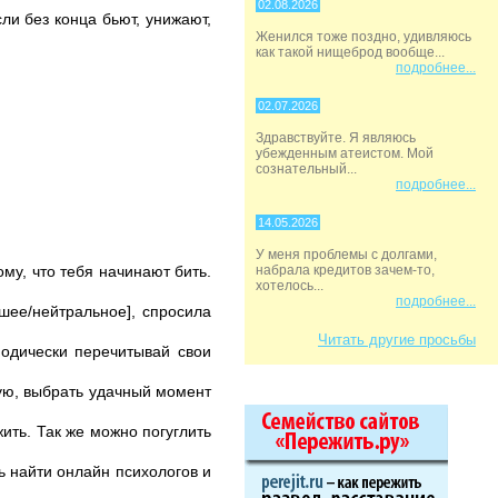
02.08.2026
сли без конца бьют, унижают,
Женился тоже поздно, удивляюсь
как такой нищеброд вообще...
подробнее...
02.07.2026
Здравствуйте. Я являюсь
убежденным атеистом. Мой
сознательный...
подробнее...
14.05.2026
У меня проблемы с долгами,
му, что тебя начинают бить.
набрала кредитов зачем-то,
хотелось...
подробнее...
шее/нейтральное], спросила
Читать другие просьбы
иодически перечитывай свои
тую, выбрать удачный момент
жить. Так же можно погуглить
ь найти онлайн психологов и