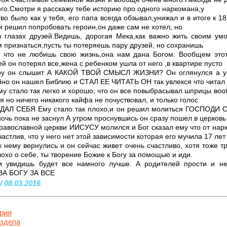
дого.Смотри я расскажу тебе историю про одного наркомана,у
тво было как у тебя, его папа всегда обзывал,унижал и в итоге к 
и решил попробовать героин,он даже сам не хотел, но
в глазах друзей.Видишь, дорогая Мека,как важно жить своим умо
ом признаться,пусть ты потеряешь пару друзей, но сохранишь
ри что не любишь свою жизнь,она нам дана Богом. Вообщем это
ей он потерял все,жена с ребенком ушла от него ,в квартире пусто
зру он слышит А КАКОЙ ТВОЙ СМЫСЛ ЖИЗНИ? Он оглянулся а у н
йно он нашел Библию и СТАЛ ЕЕ ЧИТАТЬ ОН так увлекся что читал 
му стало так легко и хорошо, что он все повыбрасывал шприцы вооб
я но ничего никакого кайфа не почуствовал, и только голос
ДАЛ СЕБЯ Ему стало так плохо,и он решил молиться ГОСПОДИ 
ночь пока не заснул А утром проснувшись он сразу пошел в церковь
православной церкви ИИСУСУ молился и Бог сказал ему что от 
астлив, что у него нет этой зависимости которая его мучила 17 лет
 нему вернулись и он сейчас живет очень счастливо, хотя тоже тр
лохо о себе, ты творение Божие к Богу за помощью и иди.
 увидишь будет все намного лучше. А родителей прости и н
АВА БОГУ ЗА ВСЕ
/ 08.03.2016
рия
аздела