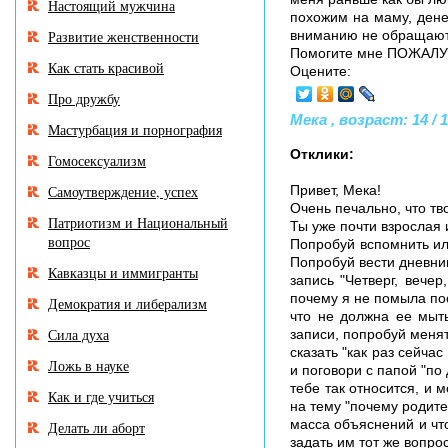
Настоящий мужчина
похожим на маму, денег
Развитие женственности
вниманию не обращают 
Помогите мне ПОЖАЛУЙ
Как стать красивой
Оцените:
Про дружбу
Мека , возраст: 14 / 1
Мастурбация и порнография
Отклики:
Гомосексуализм
Самоутверждение, успех
Привет, Мека!
Очень печально, что тво
Патриотизм и Национальный
Ты уже почти взрослая 
вопрос
Попробуй вспомнить или
Попробуй вести дневни
Кавказцы и иммигранты
запись "Четверг, вече
почему я не помыла по
Демократия и либерализм
что не должна ее мыт
Сила духа
записи, попробуй меня
сказать "как раз сейч
Ложь в науке
и поговори с папой "по
тебе так относится, и 
Как и где учиться
на тему "почему родит
масса объяснений и что
Делать ли аборт
задать им тот же вопрос