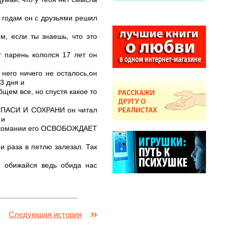
18 годам он с друзьями решил
м, если ты знаешь, что это
т парень кололся 17 лет он
его ничего не осталось,он
3 дня и
щем все, но спустя какое то
СПАСИ И СОХРАНИ он читал
 и
наркомании его ОСВОБОЖДАЕТ
и раза в петлю залезал. Так
е обижайся ведь обида нас
Следующая история