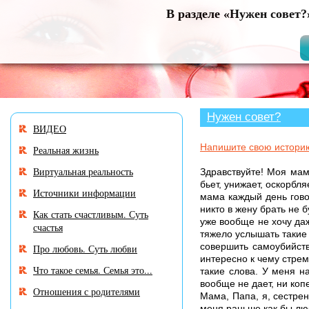
В разделе «Нужен совет
Нужен совет?
ВИДЕО
Напишите свою истори
Реальная жизнь
Виртуальная реальность
Здравствуйте! Моя мам
бьет, унижает, оскорбля
Источники информации
мама каждый день гово
никто в жену брать не б
Как стать счастливым. Суть
уже вообще не хочу даж
счастья
тяжело услышать такие
совершить самоубийств
Про любовь. Суть любви
интересно к чему стрем
Что такое семья. Семья это...
такие слова. У меня н
вообще не дает, ни копе
Отношения с родителями
Мама, Папа, я, сестрен
меня раньше как бы люб