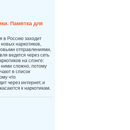
ки. Памятка для
ая в Россию заходит
новых наркотиков,
чтовыми отправлениями,
вля ведется через сеть
аркотиков на слэнге:
с ними сложно, потому
ючают в список
ому что
ит через интернет, и
касаются к наркотикам.