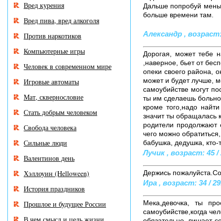
Вред курения
Дальше попробуй меньш
больше времени там.
Вред пива, вред алкоголя
Александр , возраст: 
Против наркотиков
Компьютерные игры
Дорогая, может тебе н
,наверное, бьет от бес
Человек в современном мире
опеки своего района, о
может и будет лучше, м
Игровые автоматы
самоубийстве могут по
Мат, сквернословие
ты им сделаешь больно 
кроме того,надо найти
Стать добрым человеком
значит ты обращалась к
родители продолжают с
Свобода человека
чего можно обратиться, 
Сильные люди
бабушка, дедушка, кто-
Лучик , возраст: 45 / 
Валентинов день
Хэллоуин (Helloween)
Держись пожалуйста.Соч
Ира , возраст: 34 / 29
История праздников
Мека,девочка, ты пр
Прошлое и будущее России
самоубийстве,когда чел
В чем смысл и цель жизни
обязательно, лишает се