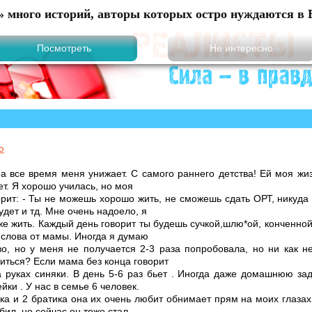
?» много историй, авторы которых остро нуждаются в 
ю
а все время меня унижает. С самого раннего детства! Ей моя жи
ет. Я хорошо училась, но моя
рит: - Ты не можешь хорошо жить, не сможешь сдать ОРТ, никуда
удет и тд. Мне очень надоело, я
е жить. Каждый день говорит ты будешь сучкой,шлю*ой, конченной
 слова от мамы. Иногда я думаю
о, но у меня не получается 2-3 раза попробовала, но ни как не
иться? Если мама без конца говорит
а руках синяки. В день 5-6 раз бьет . Иногда даже домашнюю за
йки . У нас в семье 6 человек.
ка и 2 братика она их очень любит обнимает прям на моих глазах
ил, но сейчас он тоже стал