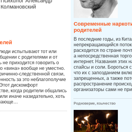
Психолог Александр
Колмановский
Современные наркоти
родителей
В последние годы, из Кит
елей
непрекращающийся поток 
расходится по стране по
 люди испытывают тот или
а непосредственная торго
бщении с родителями и от
интернет. Названия этих н
ь не приходится говорить о
спайсы и соли. Бороться 
во «вина» вообще не уместно.
что их с запозданием вкл
причинно-следственной связи,
запрещенных, а также пот
енность за это неблагополучие
распространение происход
 Этот дискомфорт
организаторы сами не при
стве, когда родители общались
к или иначе назидательно, хоть
имающе…
Родноверие, язычество