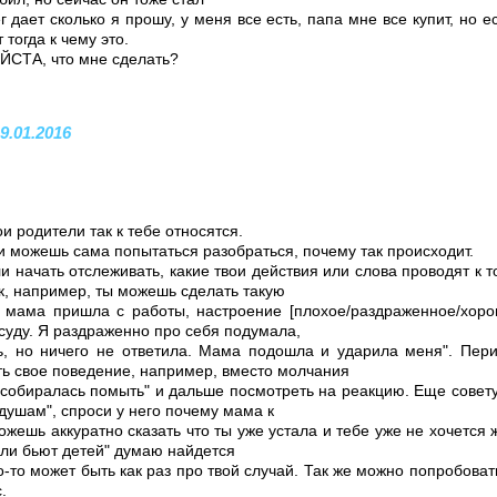
 дает сколько я прошу, у меня все есть, папа мне все купит, но е
тогда к чему это.
СТА, что мне сделать?
9.01.2016
и родители так к тебе относятся.
и можешь сама попытаться разобраться, почему так происходит.
 начать отслеживать, какие твои действия или слова проводят к то
к, например, ты можешь сделать такую
р, мама пришла с работы, настроение [плохое/раздраженное/хоро
суду. Я раздраженно про себя подумала,
ь, но ничего не ответила. Мама подошла и ударила меня". Пер
ть свое поведение, например, вместо молчания
ас собиралась помыть" и дальше посмотреть на реакцию. Еще сове
 душам", спроси у него почему мама к
можешь аккуратно сказать что ты уже устала и тебе уже не хочется 
ели бьют детей" думаю найдется
-то может быть как раз про твой случай. Так же можно попробоват
.