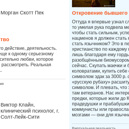
Морган Скотт Пек
Откровение бывшего
Оттуда я впервые узнал с
то умелая рука подвела ме
чтобы стать сильным, усп
нацменов я должен стать 
ство
стать язычником? Это в п
о действие, деятельность.
христианство по каждому п
еще к одному серьезному
лишь благодаря ему горды
сительно любви, которое
разобщённым биомусором
 рассмотреть. Реальная
сейчас. Скупать маечки и 
.
коловратами, купить себе
символом эдак за 3000 р.
«русскую рубаху» расшит
ия
символом. И плевать, что 
там ветеранов. Нас интер
предки, которые жили до 
прадедушки и прабабушк
Виктор Клайн,
коммунисты или правосл
клинический психолог, г.
мозгами — они для язычни
Солт-Лейк-Сити
Виртуальная реальность