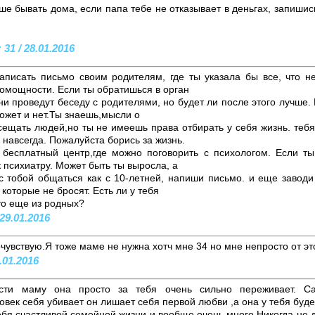
е бывать дома, если папа тебе не отказывает в деньгах, запишис
31 / 28.01.2016
аписать письмо своим родителям, где ты указала бы все, что 
помощности. Если ты обратишься в орган
ни проведут беседу с родителями, но будет ли после этого лучше. 
ожет и нет.Ты знаешь,мысли о
сещать людей,но ты не имеешь права отбирать у себя жизнь. тебя
навсегда. Пожалуйста борись за жизнь.
 бесплатный центр,где можно поговорить с психологом. Если ты
 психиатру. Может быть ты выросла, а
 тобой общаться как с 10-летней, напиши письмо. и еще заводи 
которые не бросят. Есть ли у тебя
то еще из родных?
29.01.2016
увствую.Я тоже маме не нужна хотч мне 34 но мне непросто от это
.01.2016
ости маму она просто за тебя очень сильно переживает. 
овек себя убивает он лишает себя первой любви ,а она у тебя буде
бя счастливой семейной жизни и вообще очень много.Никогда не д