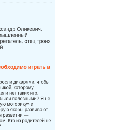
ксандр Оликевич,
мышленный
ретатель, отец троих
ей
еобходимо играть в
 росли дикарями, чтобы
никой, которому
ли нет таких игр,
 были полезными? Я не
ую моторику» и
орую якобы развивают
ом развитии —
ом. Кто из родителей не
?