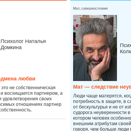
Мат, сквернословие
Психолог Наталья
Пси
Домкина
Кол
одмена любви
Мат — следствие неу
это не собственническая
 и восхищается партнером, а
Люди чаще матерятся, ког
ля удовлетворения своих
потребность в защите, в 
висимых отношениях партнер
от бескультурья и не от из
собственность.
судорога неуверенности в 
котором человек особенно
внешним атрибутам своей
говоря, чем больше люди 