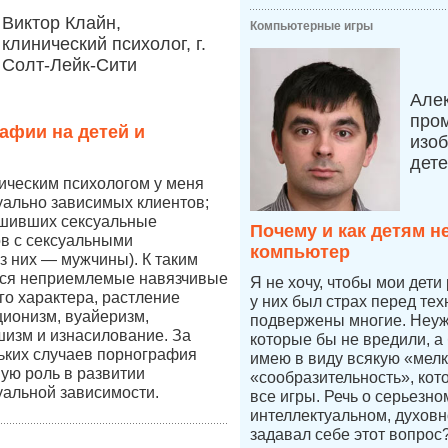
Виктор Клайн,
Компьютерные игры
клинический психолог, г.
Солт-Лейк-Сити
Але
про
афии на детей и
изоб
дет
ическим психологом у меня
уально зависимых клиентов;
ршивших сексуальные
Почему и как детям н
в с сексуальными
компьютер
 них — мужчины). К таким
ся неприемлемые навязчивые
Я не хочу, чтобы мои дети
го характера, растление
у них был страх перед тех
ционизм, вуайеризм,
подвержены многие. Неуже
изм и изнасилование. За
которые бы не вредили, а
ьких случаев порнография
имею в виду всякую «мелк
ную роль в развитии
«сообразительность», кот
уальной зависимости.
все игры. Речь о серьезн
интеллектуальном, духовн
задавал себе этот вопрос