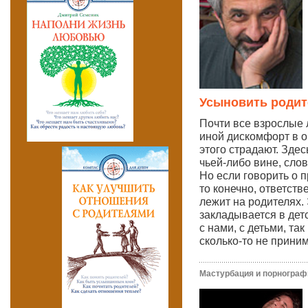
Усыновить родит
Почти все взрослые
иной дискомфорт в о
этого страдают. Здес
чьей-либо вине, сло
Но если говорить о 
то конечно, ответств
лежит на родителях.
закладывается в дет
с нами, с детьми, та
сколько-то не прин
Мастурбация и порнограф