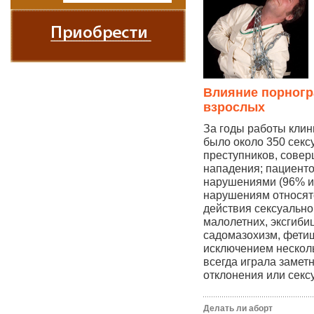
Влияние порногр
взрослых
За годы работы клин
было около 350 секс
преступников, сове
нападения; пациенто
нарушениями (96% из
нарушениям относят
действия сексуально
малолетних, эксгиби
садомазохизм, фетиш
исключением нескол
всегда играла замет
отклонения или секс
Делать ли аборт