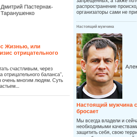
запрещенных, а также пот
Дмитрий Пастернак-
распространение происход
организаторы сами не при
Таранушенко
Настоящий мужчина
 с Жизнью, или
изис отрицательного
Але
стать счастливым, через
а отрицательного баланса",
 очень многим людям. Суть
астьем...
Настоящий мужчина с
бросает
Мы всегда владели и сей
необходимыми качествами,
защитить себя, свою терр