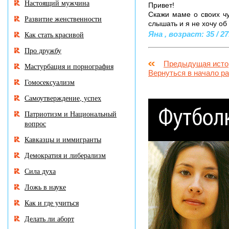
Настоящий мужчина
Привет!
Скажи маме о своих чу
Развитие женственности
слышать и я не хочу об 
Как стать красивой
Яна , возраст: 35 / 27
Про дружбу
Предыдущая исто
Мастурбация и порнография
Вернуться в начало р
Гомосексуализм
Самоутверждение, успех
Патриотизм и Национальный
вопрос
Кавказцы и иммигранты
Демократия и либерализм
Сила духа
Ложь в науке
Как и где учиться
Делать ли аборт