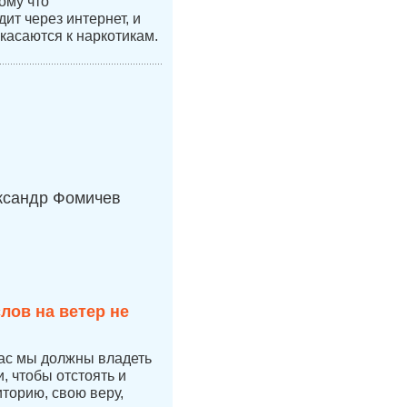
ому что
ит через интернет, и
касаются к наркотикам.
ксандр Фомичев
лов на ветер не
час мы должны владеть
 чтобы отстоять и
иторию, свою веру,