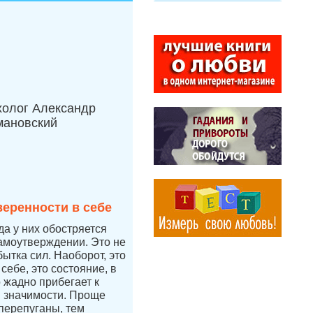
холог Александр
мановский
веренности в себе
да у них обостряется
самоутверждении. Это не
бытка сил. Наоборот, это
себе, это состояние, в
 жадно прибегает к
 значимости. Проще
перепуганы, тем