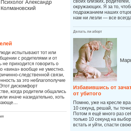
своих близких, родителей,
Психолог Александр
окружающих. Я за то, что
Колмановский
подражанием наших отцов,
нам ни лезли — все всегд
Делать ли аборт
елей
 люди испытывают тот или
бщении с родителями и от
Мари
ь не приходится говорить о
во «вина» вообще не уместно.
причинно-следственной связи,
енность за это неблагополучие
 Этот дискомфорт
Избавившись от зача
стве, когда родители общались
от убитого
к или иначе назидательно, хоть
имающе…
Помню, уже на кресле врач
10 секунд, решай, ты точ
Потом я ещё много раз се
ия
только 10 секунд на выбо
встать и уйти, спасти свою