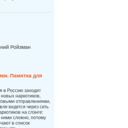
ений Ройзман
ки. Памятка для
ая в Россию заходит
новых наркотиков,
чтовыми отправлениями,
вля ведется через сеть
аркотиков на слэнге:
с ними сложно, потому
ючают в список