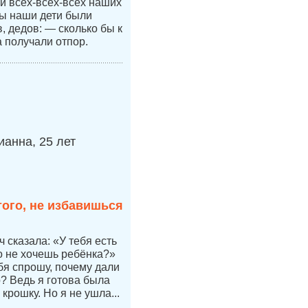
 и всех-всех-всех наших
бы наши дети были
 дедов: — сколько бы к
а получали отпор.
анна, 25 лет
того, не избавишься
 сказала: «У тебя есть
но не хочешь ребёнка?»
бя спрошу, почему дали
р? Ведь я готова была
 крошку. Но я не ушла...