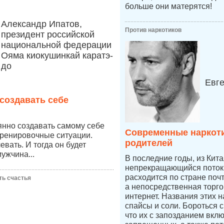
больше они матерятся!
Александр Ипатов,
Против наркотиков
президент российской
национальной федерации
Ояма киокушинкай каратэ-
до
Евг
создавать себе
янно создавать самому себе
Современные наркоти
тренировочные ситуации.
родителей
вать. И тогда он будет
ужчина...
В последние годы, из Кит
непрекращающийся поток 
расходится по стране по
ть счастья
а непосредственная торго
интернет. Названия этих н
спайсы и соли. Бороться 
что их с запозданием вкл