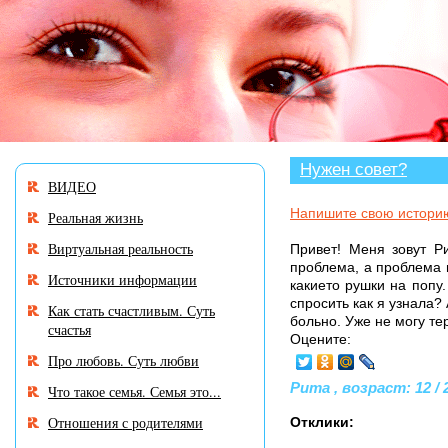
В разделе «Нужен совет?» много и
Нужен совет?
ВИДЕО
Напишите свою истори
Реальная жизнь
Виртуальная реальность
Привет! Меня зовут Р
проблема, а проблема 
Источники информации
какието рушки на попу.
спросить как я узнала?
Как стать счастливым. Суть
больно. Уже не могу те
счастья
Оцените:
Про любовь. Суть любви
Рита , возраст: 12 / 
Что такое семья. Семья это...
Отношения с родителями
Отклики: