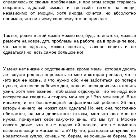
справляюсь со своими проблемами, и при этом всегда стараюсь
сохранить здравый смысл и трезвыйн взгляд на вещи,
независимо от эмоций, хотя иногда хочется, но абсолютно
понимаю, что ни к чему хорошему это не приведет.
Так вот, решит в этой жизни можно все, будь то ипотека, жизнь в
ремонте на ковре, дтп, проблемы на работе, да в принципе все,
что можно сделать, можно сделать, главное верить и не
сдаваться) но, есть самое большое но(
У меня нет никаких родственников, кроме мамы, которая десять
лет спустя решила переехать ко мне и которая решила, что я
-это вся ее жизнь, и что нужно обо мне заботиться до потери
пульса, что после рабочего дня, надо из последних сил готовить
ужин, хотя мне важнее, чтоб мама отдохнула, что не надо все
воскресенье гладить и стирать мои вещи!! Это мои вещи! Я не
инвалид, и не беспомощный инфантильный ребенок 26 лет,
который ничего не может сам сделать! Но нет, она постоянно
обижается, на мои деликатные отказы, мол что она мне не
нужна, придумает себе какую-то дичь, что мы тут в Москве
совсем дикие, что я не подаю ей пальто, что не помогаю
выбирать вещи в магазине.. а я? Ну что, раз нравится-куплю, не
нравится-не куплю, хочешь то, берём, не хочешь-не берём. Все