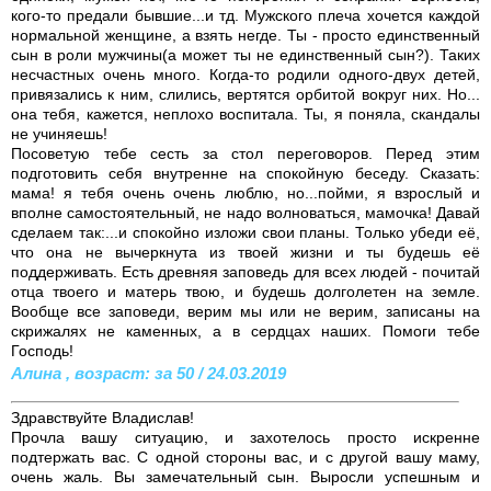
кого-то предали бывшие...и тд. Мужского плеча хочется каждой
нормальной женщине, а взять негде. Ты - просто единственный
сын в роли мужчины(а может ты не единственный сын?). Таких
несчастных очень много. Когда-то родили одного-двух детей,
привязались к ним, слились, вертятся орбитой вокруг них. Но...
она тебя, кажется, неплохо воспитала. Ты, я поняла, скандалы
не учиняешь!
Посоветую тебе сесть за стол переговоров. Перед этим
подготовить себя внутренне на спокойную беседу. Сказать:
мама! я тебя очень очень люблю, но...пойми, я взрослый и
вполне самостоятельный, не надо волноваться, мамочка! Давай
сделаем так:...и спокойно изложи свои планы. Только убеди её,
что она не вычеркнута из твоей жизни и ты будешь её
поддерживать. Есть древняя заповедь для всех людей - почитай
отца твоего и матерь твою, и будешь долголетен на земле.
Вообще все заповеди, верим мы или не верим, записаны на
скрижалях не каменных, а в сердцах наших. Помоги тебе
Господь!
Алина , возраст: за 50 / 24.03.2019
Здравствуйте Владислав!
Прочла вашу ситуацию, и захотелось просто искренне
подтержать вас. С одной стороны вас, и с другой вашу маму,
очень жаль. Вы замечательный сын. Выросли успешным и