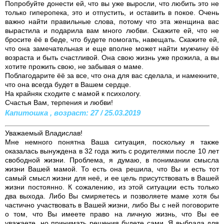
Попробуйте донести ей, что вы уже выросли, что любить это не
только гиперопека, это и отпустить, и оставить в покое. Очень
важно найти правильные слова, потому что эта женщина вас
вырастила и подарила вам много любви. Скажите ей, что не
бросите ёё в беде, что будете помогать, навещать. Скажите ей,
что она замечательная и еще вполне может найти мужчину ёё
возраста и быть счастливой. Она свою жизнь уже прожила, а вы
хотите прожить свою, не забывая о маме.
Поблагодарите ёё за все, что она для вас сделала, и намекните,
что она всегда будет в Вашем сердце.
На крайняк сходите с мамой к психологу.
Счастья Вам, терпения и любви!
Капитошка , возраст: 27 / 25.03.2019
Уважаемый Владислав!
Мне немного понятна Ваша ситуация, поскольку я также
оказалась вынуждена в 32 года жить с родителями после 10 лет
свободной жизни. Проблема, я думаю, в понимании смысла
жизни Вашей мамой. То есть она решила, что Вы и есть тот
самый смысл жизни для неё, и ее цель присутствовать в Вашей
жизни постоянно. К сожалению, из этой ситуации есть только
два выхода. Либо Вы смиряетесь и позволяете маме хотя бы
частично участвовать в Вашей жизни, либо Вы с ней поговорите
о том, что Вы имеете право на личную жизнь, что Вы ее
уважаете, но принимать решения будете сами. Я выбрала для