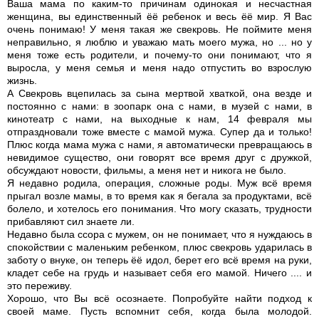
Ваша мама по каким-то причинам одинокая и несчастная
женщина, вы единственный ёё ребенок и весь ёё мир. Я Вас
очень понимаю! У меня такая же свекровь. Не поймите меня
неправильно, я люблю и уважаю мать моего мужа, но ... но у
меня тоже есть родители, и почему-то они понимают, что я
выросла, у меня семья и меня надо отпустить во взрослую
жизнь.
А Свекровь вцепилась за сына мертвой хваткой, она везде и
постоянно с нами: в зоопарк она с нами, в музей с нами, в
кинотеатр с нами, на выходные к нам, 14 февраля мы
отпраздновали тоже вместе с мамой мужа. Супер да и только!
Плюс когда мама мужа с нами, я автоматически превращаюсь в
невидимое существо, они говорят все время друг с дружкой,
обсуждают новости, фильмы, а меня нет и никога не было.
Я недавно родила, операция, сложные роды. Муж всё время
прыгал возле мамы, в то время как я бегала за продуктами, всё
болело, и хотелось его понимания. Что могу сказать, трудности
прибавляют сил знаете ли.
Недавно была ссора с мужем, он не понимает, что я нуждаюсь в
спокойствии с маленьким ребенком, плюс свекровь ударилась в
заботу о внуке, он теперь ёё идол, берет его всё время на руки,
кладет себе на грудь и называет себя его мамой. Ничего .... и
это переживу.
Хорошо, что Вы всё осознаете. Попробуйте найти подход к
своей маме. Пусть вспомнит себя, когда была молодой.