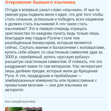
Откровение бывшего язычника
Оттуда я впервые узнал слово «язычник». И чья-то
умелая рука подвела меня к идее, что для того чтобы
стать сильным, успешным и победить всех нацменов
я должен стать язычником! А что такое стать
язычником? Это в первую очередь отрицать
христианство по каждому пункту, ведь только лишь
благодаря ему гордые Русичи стали тем
разобщённым биомусором, которым являются
сейчас. Скупать маечки и балахончики с коловратами,
купить себе оберег со свастичным символом эдак за
3000 р. серебряный, купить «русскую рубаху»
расшитую свастичным символом. И плевать, что это
раздражает каких-то там ветеранов. Нас интересуют
лишь далёкие предки, которые жили до Крещения
Руси. А эти, прадедушки и прабабушки —
зомбированные коммунисты или православные с
промытыми мозгами — они для язычника не
авторитет.
Настоящий мужчина