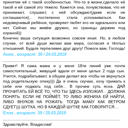
принятие её с такой особенностью. Что-то в жизни,сделало её
такой и ей самой это тяжело. Кажется она, почувствовав, что её
принимают, слушают, с ней обсуждают(даже если не
соглашаются),. постепенно стала успокаиваться. Как
недоверчивый ребёнок, проверяет любят его не идеального или
нет. Сейчас мы живём дружно, но границы держим под
охраной))
Конечно ваша ситуация возможно совсем иная. Но, в любом
случае, от всей души желаю вам мира, согласия и тёплых
отношений. Будьте терпеливее друг другу! Помоги вам, Господь!
Анна , возраст: 39 / 24.03.2019
Привет! Я сама мама и у меня 18ти линий уже почти
самостоятельный, живущий вдали от меня целых 2 года сын.
Учится, подрабатывает, в общем делает все чтобы не вернуться
под родительскую опеку))) Да я очень скучаю, хочу прижать к
себе или поджать под себя... В прочем суть ясна. ДАЙ
ПРОЧИТАТЬ ЕЙ ВСЁ ТО, ЧТО ТЫ ЗДЕСЬ ИЗЛОЖИЛ... ДОЛЖНА
ПОНЯТЬ. ЕСЛИ НЕ ПОЙМЁТ, ТО ЛИБО ЖЕНИХА ЕЙ НАЙТИ,
ЛИБО ВНУКОВ НА РОЖАТЬ. ТОГДА МАМУ КАК ВЕТРОМ
СДУЕТ))) ШУТКА, НО В КАЖДОЙ ШУТКЕ КАК ГОВОРИТСЯ....
Елла , возраст: 39 / 25.03.2019
Здравствуйте, Владислав!