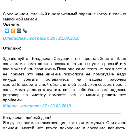
С уважением, сильный и независимый парень с котом и сильно
зависимой мамой
Оцените:
Владислав , возраст: 26 / 21.03.2019
Отклики:
Здравствуйте Владислав.Ситуация не простая.Знаете Влад
ваша мама сама должна осознать то что вы уже взрослый и у
вас может быть своя жизнь.Пока она сама этого не осознает, и
не примет это увы никакие психологи не помогут.Не надо
никуда убегать оставайтесь на вашем рабочем
месте.Поговорите с ней объясните ей все.Выход совсем прост ,
ваша мама должна отпустить впс от себя.Удачи вам надеюсь
разговор на чистоту поможет вам с мамой решить все
проблемы.
Марта , возраст: 27 / 23.03.2019
Владислав, добрый день!
Я в душе понимаю таких женщин, как твоя мамулька. Они очень
одиноки, мужей нет, кто-то похоронил и сохранил верность,