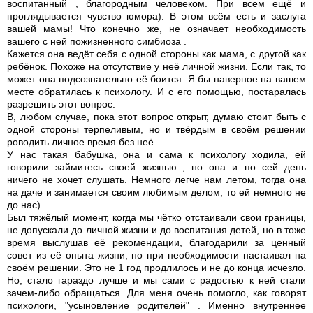
воспитанный , благородным человеком. При всем ещё и
проглядывается чувство юмора). В этом всём есть и заслуга
вашей мамы! Что конечно же, не означает необходимость
вашего с ней пожизненного симбиоза .
Кажется она ведёт себя с одной стороны как мама, с другой как
ребёнок. Похоже на отсутствие у неё личной жизни. Если так, то
может она подсознательно её боится. Я бы наверное на вашем
месте обратилась к психологу. И с его помощью, постаралась
разрешить этот вопрос.
В, любом случае, пока этот вопрос открыт, думаю стоит быть с
одной стороны терпеливым, но и твёрдым в своём решении
роводить личное время без неё.
У нас такая бабушка, она и сама к психологу ходила, ей
говорили займитесь своей жизнью.., но она и по сей день
ничего не хочет слушать. Немного легче нам летом, тогда она
на даче и занимается своим любимым делом, то ей немного не
до нас)
Был тяжёлый момент, когда мы чётко отстаивали свои границы,
не допускали до личной жизни и до воспитания детей, но в тоже
время выслушав её рекомендации, благодарили за ценный
совет из её опыта жизни, но при необходимости настаивал на
своём решении. Это не 1 год продлилось и не до конца исчезло.
Но, стало гараздо лучше и мы сами с радостью к ней стали
зачем-либо обращаться. Для меня очень помогло, как говорят
психологи, "усыновление родителей" . Именно внутреннее