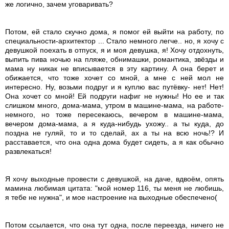
же логично, зачем уговаривать?
Потом, ей стало скучно дома, я помог ей выйти на работу, по
специальности-архитектор ... Стало немного легче.. но, я хочу с
девушкой поехать в отпуск, я и моя девушка, я! Хочу отдохнуть,
выпить пива ночью на пляже, обнимашки, романтика, звёзды и
мама ну никак не вписывается в эту картину. А она берет и
обижается, что тоже хочет со мной, а мне с ней мол не
интересно. Ну, возьми подруг и я куплю вас путёвку- нет! Нет!
Она хочет со мной! Ей подруги нафиг не нужны! Но ее и так
слишком много, дома-мама, утром в машине-мама, на работе-
немного, но тоже пересекаюсь, вечером в машине-мама,
вечером дома-мама, а я куда-нибудь ухожу.. а ты куда, до
поздна не гуляй, то и то сделай, ах а ты на всю ночь!? И
расставается, что она одна дома будет сидеть, а я как обычно
развлекаться!
Я хочу выходные провести с девушкой, на даче, вдвоём, опять
мамина любимая цитата: "мой номер 116, ты меня не любишь,
я тебе не нужна", и мое настроение на выходные обеспечено(
Потом ссылается, что она тут одна, после переезда, ничего не