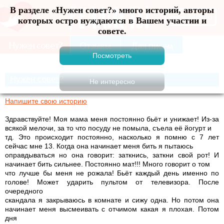
В разделе «Нужен совет?» много историй, авторы
Меню
которых остро нуждаются в Вашем участии и
совете.
Нужен совет?
Напишите свою историю
Здравствуйте! Моя мама меня постоянно бьёт и унижает! Из-за
всякой мелочи, за то что посуду не помыла, съела её йогурт и
тд. Это происходит постоянно, насколько я помню с 7 лет
сейчас мне 13. Когда она начинает меня бить я пытаюсь
оправдываться но она говорит: заткнись, заткни свой рот! И
начинает бить сильнее. Постоянно мат!!! Много говорит о том
что лучше бы меня не рожала! Бьёт каждый день именно по
голове! Может ударить пультом от телевизора. После
очередного
скандала я закрываюсь в комнате и сижу одна. Но потом она
начинает меня высмеивать с отчимом какая я плохая. Потом
дня