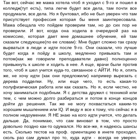
Так вот, сейчас же мама хотела чтоб я уходил с 9-го и пошел в
колледж(тут есть), типа легче будет все дела, там почти все
продумали, все дела. Но я бунтовал, ибо не был уверен что там
присутствует профессия которая бы меня заинтересовала.
Мама обещала что пойдем проверим там, но до сих пор не
проверили. И вот, когда она ходила в очередной раз на
комиссию, которая дает мне домашнее обучение, ей там
сказали следующее(по ее словам): Мне будет сложно так сразу
вырваться в люди и идти после 9-го. Они сказали, что лучше
будет когда я пойду в школу, медленно привыкать там и
потом(как же говорили преподаватели давно) полноценно
привыкнуть к школе и ходить в нее. А еще, врачи были против
того, чтоб я шел учится куда-то, связанное с АЙТИ. Но я, опять
же, не хочу идти (как они предложили) например вырезать с
дерева подделки. Ну, или еще чего, то есть какая-то
полуфизическая работа или как сказать. Но я, если честно, не
хочу заниматься подобным. Я с детства дружил с техникой или
тем, с чем можно долго разбираться и потом в конце концов
дойти до решения. Так же не могу похвастаться каким-то
хорошим мышлением или IQ. И веду я все к тому, что сейчас я в
полном недоумении. Я НЕ знаю на кого идти учится, что делать
дальше. Да, понимаю, что сам виноват в том, что просто
довольно поздно как-то одумался. Но все-же, я надеюсь шансы
есть. Сколько тестов на проф. ориентацию в инете проходил,
сколь раз сам думал про то, куда идти - всегда не уверен.