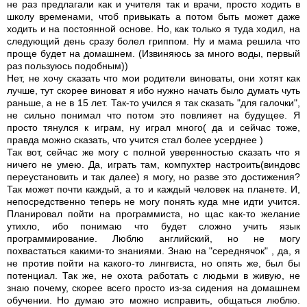
не раз предлагали как и учителя так и врачи, просто ходить в
школу временами, чтоб привыкать а потом быть может даже
ходить и на постоянной основе. Но, как только я туда ходил, на
следующий день сразу болел гриппом. Ну и мама решила что
проще будет на домашнем. (Извиняюсь за много воды, первый
раз пользуюсь подобным))
Нет, не хочу сказать что мои родители виноваты, они хотят как
лучше, тут скорее виноват я ибо нужно начать было думать чуть
раньше, а не в 15 лет. Так-то учился я так сказать "для галочки",
не сильно понимал что потом это повлияет на будущее. Я
просто тянулся к играм, ну играл много( да и сейчас тоже,
правда можно сказать, что учится стал более усерднее )
Так вот, сейчас же могу с полной уверенностью сказать что я
ничего не умею. Да, играть там, компухтер настроить(виндовс
переустановить и так далее) я могу, но разве это достижения?
Так может почти каждый, а то и каждый человек на планете. И,
непосредственно теперь не могу понять куда мне идти учится.
Планировал пойти на программиста, но щас как-то желание
утихло, ибо понимаю что будет сложно учить язык
программирование. Люблю английский, но не могу
похвастаться какими-то знаниями. Знаю на "середнячок" , да, я
не против пойти на какого-то лингвиста, но опять же, был бы
потенциал. Так же, не охота работать с людьми в живую, не
знаю почему, скорее всего просто из-за сидения на домашнем
обучении. Но думаю это можно исправить, общаться люблю.