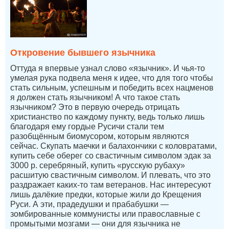
Откровение бывшего язычника
Оттуда я впервые узнал слово «язычник». И чья-то
умелая рука подвела меня к идее, что для того чтобы
стать сильным, успешным и победить всех нацменов
я должен стать язычником! А что такое стать
язычником? Это в первую очередь отрицать
христианство по каждому пункту, ведь только лишь
благодаря ему гордые Русичи стали тем
разобщённым биомусором, которым являются
сейчас. Скупать маечки и балахончики с коловратами,
купить себе оберег со свастичным символом эдак за
3000 р. серебряный, купить «русскую рубаху»
расшитую свастичным символом. И плевать, что это
раздражает каких-то там ветеранов. Нас интересуют
лишь далёкие предки, которые жили до Крещения
Руси. А эти, прадедушки и прабабушки —
зомбированные коммунисты или православные с
промытыми мозгами — они для язычника не