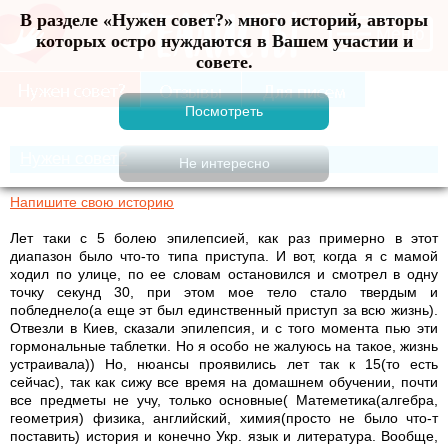
В разделе «Нужен совет?» много историй, авторы
Меню
которых остро нуждаются в Вашем участии и
совете.
Нужен совет?
Напишите свою историю
Лет таки с 5 болею эпилепсией, как раз примерно в этот
диапазон было что-то типа приступа. И вот, когда я с мамой
ходил по улице, по ее словам остановился и смотрел в одну
точку секунд 30, при этом мое тело стало твердым и
побледнело(а еще эт был единственный приступ за всю жизнь).
Отвезли в Киев, сказали эпилепсия, и с того момента пью эти
гормональные таблетки. Но я особо не жалуюсь на такое, жизнь
устраивала)) Но, нюансы проявились лет так к 15(то есть
сейчас), так как сижу все время на домашнем обучении, почти
все предметы не учу, только основные( Матеметика(алгебра,
геометрия) физика, английский, химия(просто не было что-т
поставить) история и конечно Укр. язык и литература. Вообще,