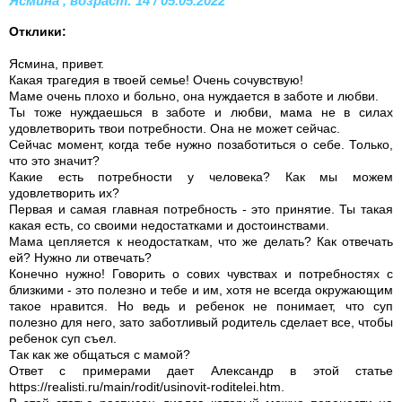
Ясмина , возраст: 14 / 05.05.2022
Отклики:
Ясмина, привет.
Какая трагедия в твоей семье! Очень сочувствую!
Маме очень плохо и больно, она нуждается в заботе и любви.
Ты тоже нуждаешься в заботе и любви, мама не в силах
удовлетворить твои потребности. Она не может сейчас.
Сейчас момент, когда тебе нужно позаботиться о себе. Только,
что это значит?
Какие есть потребности у человека? Как мы можем
удовлетворить их?
Первая и самая главная потребность - это принятие. Ты такая
какая есть, со своими недостатками и достоинствами.
Мама цепляется к неодостаткам, что же делать? Как отвечать
ей? Нужно ли отвечать?
Конечно нужно! Говорить о сових чувствах и потребностях с
близкими - это полезно и тебе и им, хотя не всегда окружающим
такое нравится. Но ведь и ребенок не понимает, что суп
полезно для него, зато заботливый родитель сделает все, чтобы
ребенок суп съел.
Так как же общаться с мамой?
Ответ с примерами дает Александр в этой статье
https://realisti.ru/main/rodit/usinovit-roditelei.htm.