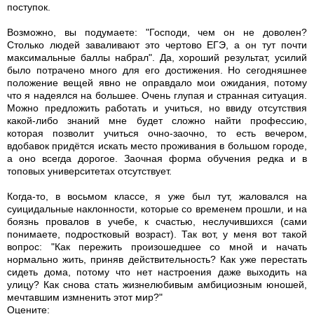
поступок.
Возможно, вы подумаете: "Господи, чем он не доволен?
Столько людей заваливают это чертово ЕГЭ, а он тут почти
максимальные баллы набрал". Да, хороший результат, усилий
было потрачено много для его достижения. Но сегодняшнее
положение вещей явно не оправдало мои ожидания, потому
что я надеялся на большее. Очень глупая и странная ситуация.
Можно предложить работать и учиться, но ввиду отсутствия
какой-либо знаний мне будет сложно найти профессию,
которая позволит учиться очно-заочно, то есть вечером,
вдобавок придётся искать место проживания в большом городе,
а оно всегда дорогое. Заочная форма обучения редка и в
топовых университетах отсутствует.
Когда-то, в восьмом классе, я уже был тут, жаловался на
суицидальные наклонности, которые со временем прошли, и на
боязнь провалов в учебе, к счастью, неслучившихся (сами
понимаете, подростковый возраст). Так вот, у меня вот такой
вопрос: "Как пережить произошедшее со мной и начать
нормально жить, приняв действительность? Как уже перестать
сидеть дома, потому что нет настроения даже выходить на
улицу? Как снова стать жизнелюбивым амбициозным юношей,
мечтавшим измненить этот мир?"
Оцените: