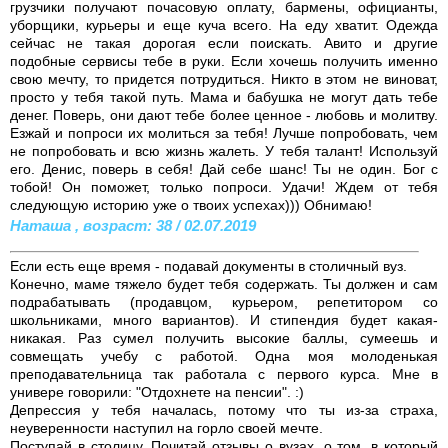
грузчики получают почасовую оплату, бармены, официанты,
уборщики, курьеры и еще куча всего. На еду хватит. Одежда
сейчас не такая дорогая если поискать. Авито и другие
подобные сервисы тебе в руки. Если хочешь получить именно
свою мечту, то придется потрудиться. Никто в этом не виноват,
просто у тебя такой путь. Мама и бабушка не могут дать тебе
денег. Поверь, они дают тебе более ценное - любовь и молитву.
Езжай и попроси их молиться за тебя! Лучше попробовать, чем
не попробовать и всю жизнь жалеть. У тебя талант! Используй
его. Денис, поверь в себя! Дай себе шанс! Ты не один. Бог с
тобой! Он поможет, только попроси. Удачи! Ждем от тебя
следующую историю уже о твоих успехах))) Обнимаю!
Наташа , возраст: 38 / 02.07.2019
Если есть еще время - подавай документы в столичный вуз.
Конечно, маме тяжело будет тебя содержать. Ты должен и сам
подрабатывать (продавцом, курьером, репетитором со
школьниками, много вариантов). И стипендия будет какая-
никакая. Раз сумел получить высокие баллы, сумеешь и
совмещать учебу с работой. Одна моя молоденькая
преподавательница так работала с первого курса. Мне в
универе говорили: "Отдохнете на пенсии". :)
Депрессия у тебя началась, потому что ты из-за страха,
неуверенности наступил на горло своей мечте.
Поступай в столицу. Почитай отзывы о вузах, о том, в который