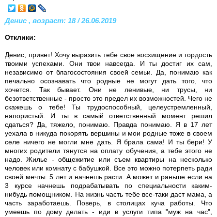
Денис , возраст: 18 / 26.06.2019
Отклики:
Денис, привет! Хочу выразить тебе свое восхищение и гордость
твоими успехами. Они твои навсегда. И ты достиг их сам,
независимо от благосостояния своей семьи. Да, понимаю как
печально осознавать что родные не могут дать того, что
хочется. Так бывает. Они не ленивые, ни трусы, ни
безответственные - просто это предел их возможностей. Чего не
скажешь о тебе! Ты трудоспособный, целеустремленный,
напористый. И ты в самый ответственный момент решил
сдаться? Да, тяжело, понимаю. Правда понимаю. Я в 17 лет
уехала в никуда покорять вершины и мои родные тоже в своем
селе ничего не могли мне дать. Я брала сама! И ты бери! У
многих родители тянутся на оплату обучения, а тебе этого не
надо. Жилье - общежитие или съем квартиры на несколько
человек или комнату с бабушкой. Все это можно потерпеть ради
своей мечты. 5 лет и начнешь расти. А может и раньше если на
3 курсе начнешь подрабатывать по специальности каким-
нибудь помощником. На жизнь часть тебе все-таки даст мама, а
часть заработаешь. Поверь, в столицах куча работы. Что
умеешь по дому делать - иди в услуги типа "муж на час",