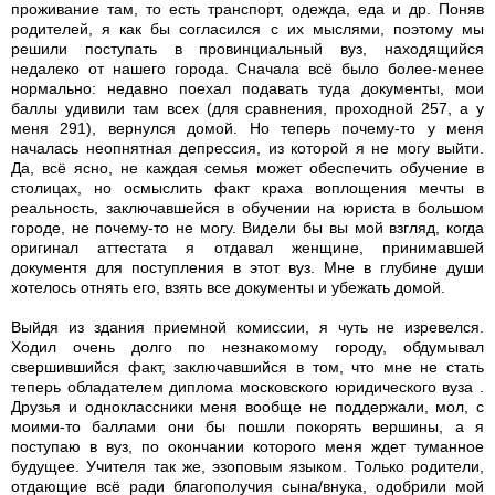
проживание там, то есть транспорт, одежда, еда и др. Поняв
родителей, я как бы согласился с их мыслями, поэтому мы
решили поступать в провинциальный вуз, находящийся
недалеко от нашего города. Сначала всё было более-менее
нормально: недавно поехал подавать туда документы, мои
баллы удивили там всех (для сравнения, проходной 257, а у
меня 291), вернулся домой. Но теперь почему-то у меня
началась неопнятная депрессия, из которой я не могу выйти.
Да, всё ясно, не каждая семья может обеспечить обучение в
столицах, но осмыслить факт краха воплощения мечты в
реальность, заключавшейся в обучении на юриста в большом
городе, не почему-то не могу. Видели бы вы мой взгляд, когда
оригинал аттестата я отдавал женщине, принимавшей
документя для поступления в этот вуз. Мне в глубине души
хотелось отнять его, взять все документы и убежать домой.
Выйдя из здания приемной комиссии, я чуть не изревелся.
Ходил очень долго по незнакомому городу, обдумывал
свершившийся факт, заключавшийся в том, что мне не стать
теперь обладателем диплома московского юридического вуза .
Друзья и одноклассники меня вообще не поддержали, мол, с
моими-то баллами они бы пошли покорять вершины, а я
поступаю в вуз, по окончании которого меня ждет туманное
будущее. Учителя так же, эзоповым языком. Только родители,
отдающие всё ради благополучия сына/внука, одобрили мой