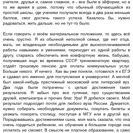
учителя, друзья и, самое главное, я - все были в эйфории, но в
то же время в шоке, потому что обычный обучающийся из
простой школы, где ученики получали всегда в два раза меньше
баллов, смог достичь такого успеха. Казалось бы, нужно
радоваться, жить дальше, но не тут-то было.
Если говорить о моём материальном положении, то здесь всё
очень грустно. Я из обычной неполной семьи, где нет отца,
мать, не владеющая необходимыми для выскооплачиваемой
работы навыками и умениями, переходит из одной работы в
другу, стараясь обеспечить мне комфортную жизнь, бабушка,
получившая еще во времена СССР трехкомнатную квартиру,
отдаёт грошовую пенсию для оплаты коммунальных услуг.
Больше никого. И ничего . Как вы уже поняли, готовился я к ЕГЭ
и сдавал его именно для поступления в университет. А мечтой
был какой-нибудь престижный московский или питерский вуз.
Два года были потрачены с целью достижения таких
результатов. Я забыл про все гулянки, про существоание
друзей, компьюетра и прочих благ. Ура! Я добился своего. Мой
результат подоходит почти для любого вуза России. Думается,
нужно собирать необходимые документы, покупать билеты и
уезжать покорять столицу, поступая в МГУ или в другой вуз.
Порадовавшись достижениями сына, моя мать сказала, что она
очень гордиться ребенком, но обучение в большом городе она
оплатить не сможет. В смысле не платное образование, а само