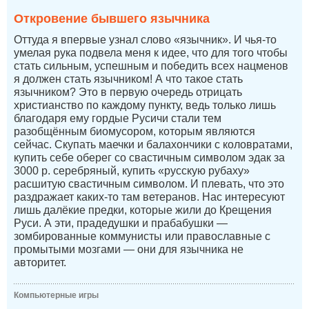
Откровение бывшего язычника
Оттуда я впервые узнал слово «язычник». И чья-то
умелая рука подвела меня к идее, что для того чтобы
стать сильным, успешным и победить всех нацменов
я должен стать язычником! А что такое стать
язычником? Это в первую очередь отрицать
христианство по каждому пункту, ведь только лишь
благодаря ему гордые Русичи стали тем
разобщённым биомусором, которым являются
сейчас. Скупать маечки и балахончики с коловратами,
купить себе оберег со свастичным символом эдак за
3000 р. серебряный, купить «русскую рубаху»
расшитую свастичным символом. И плевать, что это
раздражает каких-то там ветеранов. Нас интересуют
лишь далёкие предки, которые жили до Крещения
Руси. А эти, прадедушки и прабабушки —
зомбированные коммунисты или православные с
промытыми мозгами — они для язычника не
авторитет.
Компьютерные игры