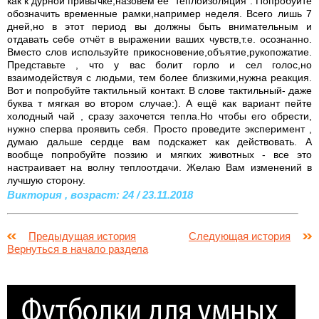
как к дурной привычке,назовём её "теплоизоляция". Попробуйте
обозначить временные рамки,например неделя. Всего лишь 7
дней,но в этот период вы должны быть внимательным и
отдавать себе отчёт в выражении ваших чувств,т.е. осознанно.
Вместо слов используйте прикосновение,объятие,рукопожатие.
Представьте , что у вас болит горло и сел голос,но
взаимодействуя с людьми, тем более близкими,нужна реакция.
Вот и попробуйте тактильный контакт. В слове тактильный- даже
буква т мягкая во втором случае:). А ещё как вариант пейте
холодный чай , сразу захочется тепла.Но чтобы его обрести,
нужно сперва проявить себя. Просто проведите эксперимент ,
думаю дальше сердце вам подскажет как действовать. А
вообще попробуйте поэзию и мягких животных - все это
настраивает на волну теплоотдачи. Желаю Вам изменений в
лучшую сторону.
Виктория , возраст: 24 / 23.11.2018
Предыдущая история
Следующая история
Вернуться в начало раздела