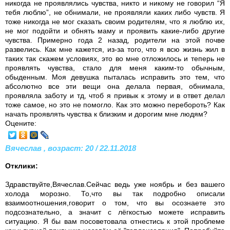
никогда не проявлялись чувства, никто и никому не говорил “Я
тебя люблю”, не обнимали, не проявляли каких либо чувств. Я
тоже никогда не мог сказать своим родителям, что я люблю их,
не мог подойти и обнять маму и проявить какие-либо другие
чувства. Примерно года 2 назад, родители на этой почве
развелись. Как мне кажется, из-за того, что я всю жизнь жил в
таких так скажем условиях, это во мне отложилось и теперь не
проявлять чувства, стало для меня каким-то обычным,
обыденным. Моя девушка пыталась исправить это тем, что
абсолютно все эти вещи она делала первая, обнимала,
проявляла заботу и тд, чтоб я привык к этому и в ответ делал
тоже самое, но это не помогло. Как это можно перебороть? Как
начать проявлять чувства к близким и дорогим мне людям?
Оцените:
Вячеслав , возраст: 20 / 22.11.2018
Отклики:
Здравствуйте,Вячеслав.Сейчас ведь уже ноябрь и без вашего
холода морозно. То,что вы так подробно описали
взаимоотношения,говорит о том, что вы осознаете это
подсознательно, а значит с лёгкостью можете исправить
ситуацию. Я бы вам посоветовала отнестись к этой проблеме