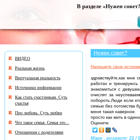
В разделе «Нужен совет
Нужен совет?
ВИДЕО
Напишите свою истори
Реальная жизнь
Виртуальная реальность
здравствуйте,как мне 
работах и тренируюсь 
Источники информации
знакомиться с девушка
очислят за неуспевае
Как стать счастливым. Суть
побороть.Люди если кт
счастья
семью без потомства бу
меня такая наверное.
Про любовь. Суть любви
просто как жить в один
Что такое семья. Семья это...
Оцените:
Отношения с родителями
Марк , возраст: 21 / 