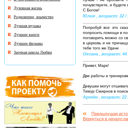
почувствуете, и будете 
Духовная жизнь
С Богом!
Юлия , возраст: 32 / 
Родноверие, язычество
Лучшая музыка
Попробуй все это сказ
попросить помощи в пои
Лучшие книги
поговорить можно со св
Лучшие фильмы
в церковь и не причащ
тебе того же.Удачи
Заочная школа Любви
Оксана , возраст: 44 
Привет, Марк!
Две работы и тренировк
Девушки могут отшивать
Тимур Смирнов в поисков
Артём , возраст: 22 /
Предыдущая исто
Вернуться в начало р