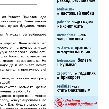
ьшая. Устаёте. При этом надо
акой ситуации! Очень многие
оже пугает будущее, много
ны. А может, Вы выбираете
о чудесно. Даже если у Вас
несмотря на трудности, люди
ругую профессию, если есть
щая богатство, главное, не
 хватает на все хотелки. Но
адо! Да и кто знает, может,
связанная с преступностью!
е тело, ухоженный вид сразу
людей!
но хочется. Только конкретно
круженным заботой?
дастся, скорее всего многое
логу, консультироваться по
если Вам будет становиться
 Вы гораздо увереннее себя