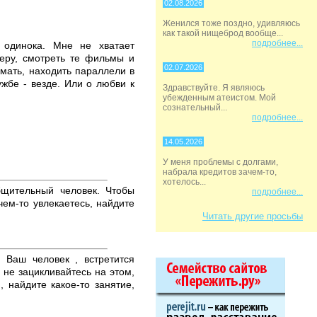
02.08.2026
Женился тоже поздно, удивляюсь
как такой нищеброд вообще...
подробнее...
 одинока. Мне не хватает
беру, смотреть те фильмы и
02.07.2026
умать, находить параллели в
ужбе - везде. Или о любви к
Здравствуйте. Я являюсь
убежденным атеистом. Мой
сознательный...
подробнее...
14.05.2026
У меня проблемы с долгами,
набрала кредитов зачем-то,
хотелось...
бщительный человек. Чтобы
подробнее...
чем-то увлекаетесь, найдите
Читать другие просьбы
 Ваш человек , встретится
 не зацикливайтесь на этом,
, найдите какое-то занятие,