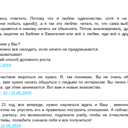
аюсь ответить. Потому что я люблю одиночество, хотя я не
ни побыть одной)), а я так это люблю: читать то, что сама вы
 нравятся и никому ничего не обьяснять. Потом анализировать, д
ть зацепки из Библии и Евангелия или всё о любви, иди всё о др
ение у Вас?
можно всё находить, если ничего не придумыаается.
захватывает.
ий способ духовного роста.
5.2019
очеством мириться не нужно. Я, так понимаю, Вы не очень о
о, вам нужно начать общаться с людьми по интересам. Вы лично 
а, где этим занимаются. Вот вам и новые знакомства.
32 / 11.05.2019
21 год, все впереди, нужно научиться ждать и Ваш , именно
отом не упустить его и правильно построить отношения. А сейчас
 учитесь- это великолепно, подтяните учебу, чтобы не отчислили
тливы, полюбите сначала себя и все получиться!
 12.05.2019