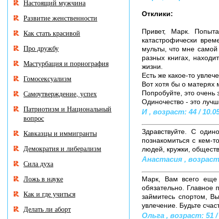
Настоящий мужчина
Отклики:
Развитие женственности
Привет, Марк. Попыт
Как стать красивой
катастрофически време
Про дружбу
мульты, что мне самой
разных книгах, находи
Мастурбация и порнография
жизни.
Есть же какое-то увлеч
Гомосексуализм
Вот хотя бы о матерях 
Самоутверждение, успех
Попробуйте, это очень 
Одиночество - это лучш
Патриотизм и Национальный
И , возраст: 44 / 10.0
вопрос
Здравствуйте. С один
Кавказцы и иммигранты
познакомиться с кем-т
Демократия и либерализм
людей, кружки, обществ
Анастасия , возраст: 
Сила духа
Ложь в науке
Марк, Вам всего еще 
обязательно. Главное п
Как и где учиться
займитесь спортом, Вы
увлечение. Будьте счас
Делать ли аборт
Ольга , возраст: 51 /