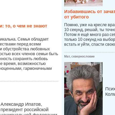
Избавившись от зача
от убитого
Помню, уже на кресле врач
: то, о чем не знают
10 секунд, решай, ты точ
Потом я ещё много раз се
икальна. Семья обладает
только 10 секунд на выбо
ествами перед всеми
встать и уйти, спасти свою
и обустройства любовных
остью всех членов семьи быть
Мат, сквернословие
жность сохранять любовь
ое время, возможностью
лноценными, гармоничными
Пси
Кол
Александр Ипатов,
президент российской