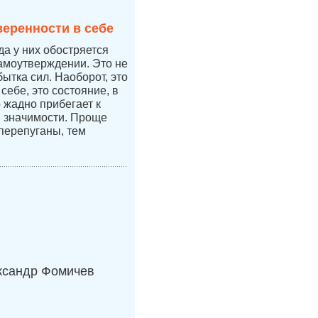
веренности в себе
да у них обостряется
самоутверждении. Это не
бытка сил. Наоборот, это
себе, это состояние, в
 жадно прибегает к
 значимости. Проще
перепуганы, тем
ксандр Фомичев