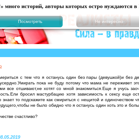
?» много историй, авторы которых остро нуждаются в 
ю
смериться с тем что я останусь один без пары (девушкой)и без д
усердно.Умирать пока не буду потому что мама не переживет эт
ми все отшивают,не хотят со мной знакомиться.Еще я учусь за
мость.Ели бросил мастурбацию хотя зависимость к сексу еще о
о знает то подскажите как смириться с нещитой и одиночеством ч
дущего,чтобы не было обидно что я останусь один хоть это и боль
очестве счастливо?
08.05.2019