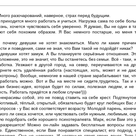
Много разочарований, наверное, страх перед будущим.
- приходится много работать и учиться. Нагрузка сама по себе бол
изнь, хочется чувствовать себя уверенно. Я думаю, Вы не один в т
ют себя похожим образом. Я Вас немного постарше, но меня т
 почему девушки не хотят знакомиться. Мало ли какие причи
ти и поведения, сами не зная, что Вам такой не подойдёт никак?
 девушки хотят замуж. А Вы планируете серьёзные отношения. Эт
ожение, это не значит, что Вы останетесь без семьи. Всё - таки, 
ботка. Уезжают в другой город, на север, переучиваются на д
рнете есть удалённая работа (настоящая, хоть, может и не даю
хотроны). Вообще, немногие в нашей стране зарабатывают так, что
работать можно. Вот и Вы на месте не сидите,трудитесь. Так и н
ая бизнес-идея, которая будет по силам, полезная людям, и не 
ть. Работать придётся в любом случае!)))
некрасивы собой, это не повод ставить на себе крест. Подтянуто
ботливый, тёплый, открытый, обязательно будет круг любящих Вас 
просов - у Вас всё соответствует возрасту. Молодой парень, конеч
мого ли секса хочется, или чувствовать себя нужным, любимым, о
ю подобрать себе хорошего психотерапевта. Марк, если Вам это у
разрешится! Можно он-лайн задавать бесплатные вопросы психо
е. Единственное, если Вам понравится специалист, его подход, 
ерапию. Она не навсегда. И частенько стоит своих денег. Зато