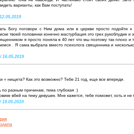
видеть варианты, как Вам поступать!
12.05.2019
ать Богу поговори с Ним дома или в церкви просто подойти к 
ске твоей половинки конечно мастурбация это грех рукоблудие и э
ященником я просто поняла в 40 лет что мы поэтому так плохо и 
аемся . Я сама выбрала вместо психолога священника и нискольк
/ 16.05.2019
и = нищета? Как это возможно? Тебе 21 год, еще все впереди.
 по разным причинам, тема глубокая :)
ике вбей на тему девушек. Мне кажется, тебе поможет, хоть и не бы
 19.05.2019
рия
аздела