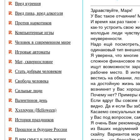
Вред курения
Здравствуйте, Марк!
Вред пива, вред алкоголя
У Вас такое отчаяние! 
И время как раз такое 
Против наркотиков
как-то устроить свою ж
Компьютерные игры
молодые люди чувству
неуверенности.
Человек в современном мире
Надо ещё посмотреть,
одинаковый тип внешнос
Игровые автоматы
Я уверена, что многие
Мат, сквернословие
сложное финансовое пол
ищут возможности зара
Стать добрым человеком
рабочее место. В инте
вестись на обманки, ло
Свобода человека
на достойную жизнь за
возникнет у Вас хорош
Сильные люди
Почему нет? Примеры ес
Валентинов день
Если вдруг Вы совсем 
видно. Да и если Вы за
Хэллоуин (Helloween)
Касаемо сексуальных во
у Вас под вопросом, са
История праздников
Я очень Вам рекоменду
из Ваших недоумений 
Прошлое и будущее России
скайпу. Вариантов мор
В чем смысл и цель жизни
лучше - не бросайте т