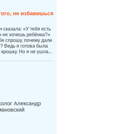
того, не избавишься
 сказала: «У тебя есть
но не хочешь ребёнка?»
бя спрошу, почему дали
р? Ведь я готова была
 крошку. Но я не ушла...
холог Александр
мановский