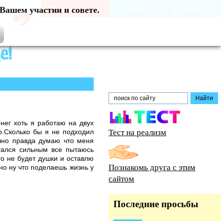
Вашем участии и совете.
енег хоть я работаю на двух
Тест на реализм
о.Сколько бы я не подходил
очно правда думаю что меня
стался сильным все пытаюсь
то не будет душки и оставлю
Познакомь друга с этим
но ну что поделаешь жизнь у
сайтом
Последние просьбы