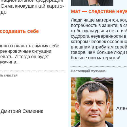
национальной федерации
Ояма киокушинкай каратэ-
Мат — следствие неу
до
Люди чаще матерятся, ког
потребность в защите, в 
создавать себе
от бескультурья и не от из
судорога неуверенности в 
котором человек особенно
янно создавать самому себе
внешним атрибутам своей
тренировочные ситуации.
говоря, чем больше люди 
вать. И тогда он будет
больше они матерятся!
ужчина...
Настоящий мужчина
ть счастья
Але
Дмитрий Семеник