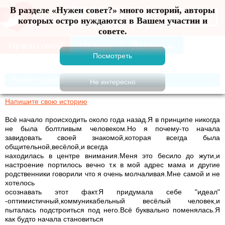
В разделе «Нужен совет?» много историй, авторы
Меню
которых остро нуждаются в Вашем участии и
совете.
Нужен совет?
Напишите свою историю
Всё начало происходить около года назад.Я в принципе никогда
не была болтливым человеком.Но я почему-то начала
завидовать своей знакомой,которая всегда была
общительной,весёлой,и всегда
находилась в центре внимания.Меня это бесило до жути,и
настроение портилось вечно т.к в мой адрес мама и другие
родственники говорили что я очень молчаливая.Мне самой и не
хотелось
осознавать этот факт.Я придумала себе "идеал"
-оптимистичный,коммуникабельный весёлый человек,и
пыталась подстроиться под него.Всё буквально поменялась.Я
как будто начала становиться