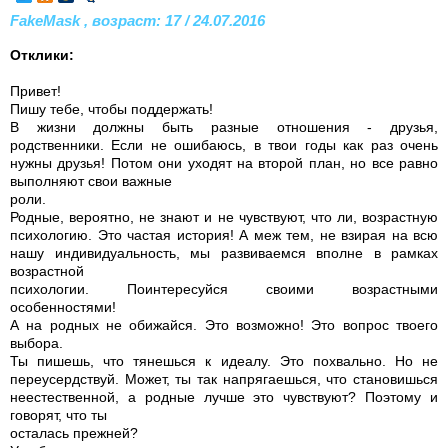
FakeMask , возраст: 17 / 24.07.2016
Отклики:
Привет!
Пишу тебе, чтобы поддержать!
В жизни должны быть разные отношения - друзья,
родственники. Если не ошибаюсь, в твои годы как раз очень
нужны друзья! Потом они уходят на второй план, но все равно
выполняют свои важные
роли.
Родные, вероятно, не знают и не чувствуют, что ли, возрастную
психологию. Это частая история! А меж тем, не взирая на всю
нашу индивидуальность, мы развиваемся вполне в рамках
возрастной
психологии. Поинтересуйся своими возрастными
особенностями!
А на родных не обижайся. Это возможно! Это вопрос твоего
выбора.
Ты пишешь, что тянешься к идеалу. Это похвально. Но не
переусердствуй. Может, ты так напрягаешься, что становишься
неестественной, а родные лучше это чувствуют? Поэтому и
говорят, что ты
осталась прежней?