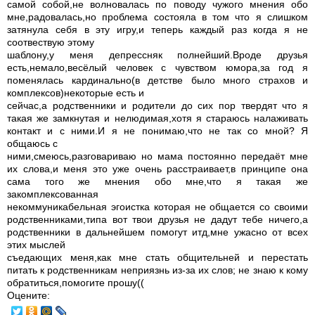
самой собой,не волновалась по поводу чужого мнения обо
мне,радовалась,но проблема состояла в том что я слишком
затянула себя в эту игру,и теперь каждый раз когда я не
соотвествую этому
шаблону,у меня депрессняк полнейший.Вроде друзья
есть,немало,весёлый человек с чувством юмора,за год я
поменялась кардинально(в детстве было много страхов и
комплексов)некоторые есть и
сейчас,а родственники и родители до сих пор твердят что я
такая же замкнутая и нелюдимая,хотя я стараюсь налаживать
контакт и с ними.И я не понимаю,что не так со мной? Я
общаюсь с
ними,смеюсь,разговариваю но мама постоянно передаёт мне
их слова,и меня это уже очень расстраивает,в принципе она
сама того же мнения обо мне,что я такая же
закомплексованная
некоммуникабельная эгоистка которая не общается со своими
родственниками,типа вот твои друзья не дадут тебе ничего,а
родственники в дальнейшем помогут итд,мне ужасно от всех
этих мыслей
съедающих меня,как мне стать общительней и перестать
питать к родственникам неприязнь из-за их слов; не знаю к кому
обратиться,помогите прошу((
Оцените: