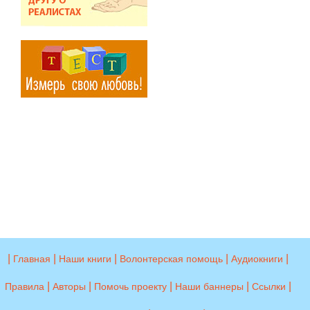
|
|
|
|
|
Главная
Наши книги
Волонтерская помощь
Аудиокниги
|
|
|
|
|
Правила
Авторы
Помочь проекту
Наши баннеры
Ссылки