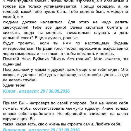
У тебя трудное время - жизнь почти взрослая, а в организме и
голове все только устанавливается. Поищи сердцем, а не
головой, какой тебе нужно быть. Тебе должно быть комфортно
самой, и с
людьми должно наладиться. Для этого не надо делать
сверхусилия! Тебе все дано! Зачем силиться болтать и
хихикать, когда ты можешь внимательно слушать и дать
дельный совет? Еще,я думаю, родные
будут тронуты, если ты ими по настоящему будешь
интересоваться! Не ради того, чтобы перескочить искусственно
через комплексы и все такое, а чтобы пожалеть и помочь.
Почитай Ника Вуйчича "Жизнь без границ". Мне кажется, ты
оценишь!
Поспрашивай у мамы и друзей, какой еще они тебя видят. Это
важно, и должно тебе дать подсказку, за что себя ценить, а где
не давать спуска!
Удачи тебе!
Юлия , возраст: 29 / 30.08.2016
Привет. Вы - интроверт по своей природе. Вам не нужно себя
ломать, чтобы соответствовать чьему-то идеалу. Иначе только
невроз себе заработаете. Не обращайте внимания на слова
окружающих. Вы
такая, какая есть, свою жизнь вы строите сами. Любите себя.
Виктория , возраст: 28 / 31.08.2016