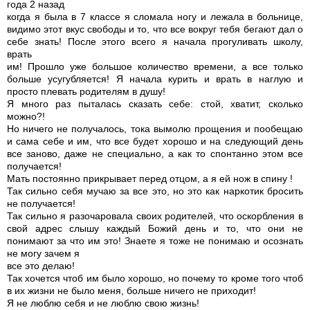
года 2 назад
когда я была в 7 классе я сломала ногу и лежала в больнице,
видимо этот вкус свободы и то, что все вокруг тебя бегают дал о
себе знать! После этого всего я начала прогуливать школу,
врать
им! Прошло уже большое количество времени, а все только
больше усугубляется! Я начала курить и врать в наглую и
просто плевать родителям в душу!
Я много раз пыталась сказать себе: стой, хватит, сколько
можно?!
Но ничего не получалось, тока вымолю прощения и пообещаю
и сама себе и им, что все будет хорошо и на следующий день
все заново, даже не специально, а как то спонтанно этом все
получается!
Мать постоянно прикрывает перед отцом, а я ей нож в спину !
Так сильно себя мучаю за все это, но это как наркотик бросить
не получается!
Так сильно я разочаровала своих родителей, что оскорбления в
свой адрес слышу каждый Божий день и то, что они не
понимают за что им это! Знаете я тоже не понимаю и осознать
не могу зачем я
все это делаю!
Так хочется чтоб им было хорошо, но почему то кроме того чтоб
в их жизни не было меня, больше ничего не приходит!
Я не люблю себя и не люблю свою жизнь!