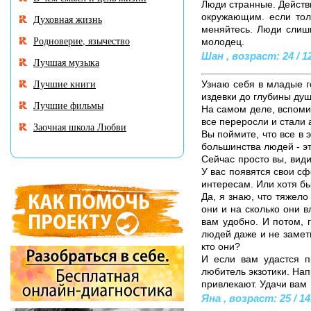
Люди странные. Действи
окружающим. если тол
Духовная жизнь
меняйтесь. Люди слишк
Родноверие, язычество
молодец.
Шан , возраст: 24 / 1
Лучшая музыка
Лучшие книги
Узнаю себя в младые го
издевки до глубины душ
Лучшие фильмы
На самом деле, вспомин
все переросли и стали
Заочная школа Любви
Вы поймите, что все в 
большинства людей - эт
Сейчас просто вы, вид
У вас появятся свои сф
интересам. Или хотя б
Да, я знаю, что тяжело
они и на сколько они в
вам удобно. И потом, 
людей даже и не заметил
кто они?
И если вам удастся п
любитель экзотики. Нап
привлекают. Удачи вам
Яна , возраст: 25 / 14