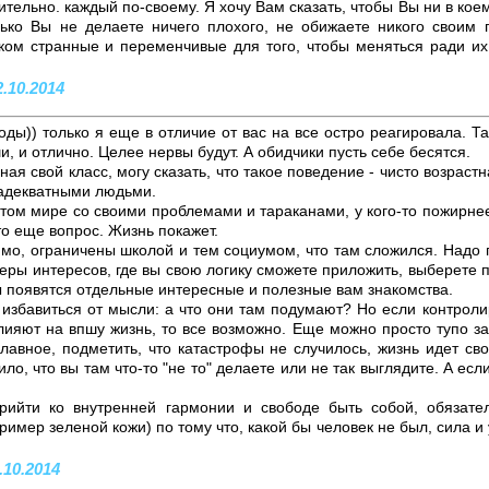
тельно. каждый по-своему. Я хочу Вам сказать, чтобы Вы ни в коем
ько Вы не делаете ничего плохого, не обижаете никого своим 
ом странные и переменчивые для того, чтобы меняться ради их
2.10.2014
ды)) только я еще в отличие от вас на все остро реагировала. Так
и, и отлично. Целее нервы будут. А обидчики пусть себе бесятся.
ая свой класс, могу сказать, что такое поведение - чисто возраст
 адекватными людьми.
этом мире со своими проблемами и тараканами, у кого-то пожирнее, 
о еще вопрос. Жизнь покажет.
имо, ограничены школой и тем социумом, что там сложился. Надо 
еры интересов, где вы свою логику сможете приложить, выберете 
ы появятся отдельные интересные и полезные вам знакомства.
 избавиться от мысли: а что они там подумают? Но если контроли
лияют на впшу жизнь, то все возможно. Еще можно просто тупо заб
главное, подметить, что катастрофы не случилось, жизнь идет с
о, что вы там что-то "не то" делаете или не так выглядите. А если 
рийти ко внутренней гармонии и свободе быть собой, обязател
ример зеленой кожи) по тому что, какой бы человек не был, сила и
.10.2014