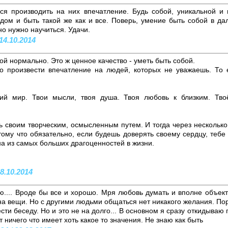
ся производить на них впечатление. Будь собой, уникальной и
адом и быть такой же как и все. Поверь, умение быть собой в д
но нужно научиться. Удачи.
14.10.2014
бой нормально. Это ж ценное качество - уметь быть собой.
но произвести впечатление на людей, которых не уважаешь. То
ий мир. Твои мысли, твоя душа. Твоя любовь к близким. Тв
ь своим творческим, осмысленным путем. И тогда через нескольк
тому что обязательно, если будешь доверять своему сердцу, тебе
на из самых больших драгоценностей в жизни.
8.10.2014
.... Вроде бы все и хорошо. Мря любовь думать и вполне объе
на вещи. Но с другими людьми общаться нет никакого желания. По
сти беседу. Но и это не на долго... В основном я сразу откидываю
т ничего что имеет хоть какое то значения. Не знаю как быть