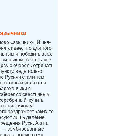
 язычника
лово «язычник». И чья-
ня к идее, что для того
ешным и победить всех
язычником! А что такое
ервую очередь отрицать
ункту, ведь только
е Русичи стали тем
, которым являются
балахончики с
 оберег со свастичным
 серебряный, купить
ую свастичным
это раздражает каких-то
есуют лишь далёкие
Крещения Руси. А эти,
и — зомбированные
авные с промытыми