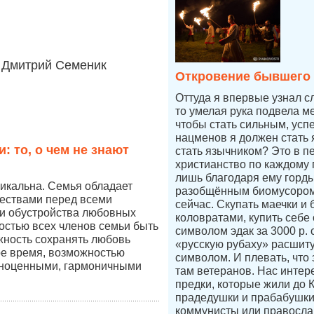
Дмитрий Семеник
Откровение бывшего
Оттуда я впервые узнал с
то умелая рука подвела ме
чтобы стать сильным, усп
нацменов я должен стать 
: то, о чем не знают
стать язычником? Это в п
христианство по каждому п
лишь благодаря ему горды
икальна. Семья обладает
разобщённым биомусором
ествами перед всеми
сейчас. Скупать маечки и 
и обустройства любовных
коловратами, купить себе
остью всех членов семьи быть
символом эдак за 3000 р.
жность сохранять любовь
«русскую рубаху» расшит
ое время, возможностью
символом. И плевать, что 
лноценными, гармоничными
там ветеранов. Нас интер
предки, которые жили до 
прадедушки и прабабушк
коммунисты или правосл