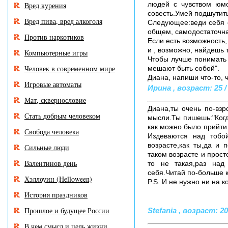
людей с чувством юмо
Вред курения
совесть.Умей подшутить
Вред пива, вред алкоголя
Следующее:веди себя с
общем, самодостаточна
Против наркотиков
Если есть возможность,
и , возможно, найдешь 
Компьютерные игры
Чтобы лучше понимать 
Человек в современном мире
мешают быть собой".
Диана, напиши что-то, 
Игровые автоматы
Ирина , возраст: 25 /
Мат, сквернословие
Диана,ты очень по-взр
Стать добрым человеком
мысли.Ты пишешь:"Когд
как можно было прийти 
Свобода человека
Издеваются над тобо
возрасте,как ты,да и
Сильные люди
таком возрасте и прост
Валентинов день
то не такая,раз над
себя.Читай по-больше к
Хэллоуин (Helloween)
P.S. И не нужно ни на 
История праздников
Прошлое и будущее России
Stefania , возраст: 20
В чем смысл и цель жизни