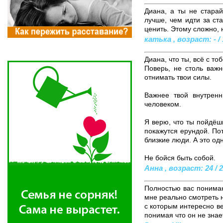
Диана, а ты не старай
лучше, чем идти за ст
ценить. Этому сложно, 
катька , возраст: - / 
Диана, что ты, всё с то
Поверь, не столь важ
отнимать твои силы.
Важнее твой внутренн
человеком.
Я верю, что ты пойдёш
покажутся ерундой. По
близкие люди. А это од
Не бойся быть собой.
Анна , возраст: 24 / 2
Полностью вас понимаю
мне реально смотреть 
с которым интересно ве
понимая что он не знае