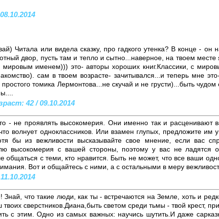
 08.10.2014
й) Читала или видела сказку, про гадкого утенка? В конце - он наш
котный двор, пусть там и тепло и сытно...наверное, на твоем мест
 мировым именем))) это- авторы хороших книг.Классики, с миро
комство). сам в твоем возрасте- зачитывался...и теперь мне это-
с простого томика Лермонтова...не скучай и не грусти)...быть чудом
....
раст: 42 / 09.10.2014
то - не проявлять высокомерия. Они именно так и расценивают 
 что волнует одноклассников. Или взамен глупых, предложите им 
отя бы из вежливости высказывайте свое мнение, если вас сп
олю высокомерия с вашей стороны, поэтому у вас не ладятся о
 общаться с теми, кто нравится. Быть не может, что все ваши одно
имания. Вот и общайтесь с ними, а с остальными в меру вежливост
 11.10.2014
! Знай, что такие люди, как ты - встречаются на Земле, хоть и ред
 твоих сверстников.Диана,быть светом среди тьмы - твой крест, при
ить с этим. Одно из самых важных: научись шутить.И даже сарка