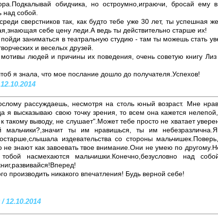
ра.Подкалывай обидчика, но остроумно,играючи, бросай ему в
 над собой.
реди сверстников так, как будто тебе уже 30 лет, ты успешная 
я,знающая себе цену леди.А ведь ты действительно старше их!
 пойди заниматься в театральную студию - там ты можешь стать уве
творческих и веселых друзей.
мотивы людей и причины их поведения, очень советую книгу Лиз 
чтоб я знала, что мое послание дошло до получателя.Успехов!
 12.10.2014
ослому рассуждаешь, несмотря на столь юный возраст. Мне нрав
а я высказываю свою точку зрения, то всем она кажется нелепой
к такому выводу, не слушает".Может тебе просто не хватает уверен
й мальчики?,значит ты им нравишься, ты им небезразлична.Я
 постарше,слышала издевательства со стороны мальчишек.Повер
о не знают как завоевать твое внимание.Они не умею по другому.Не
 тобой насмехаются мальчишки.Конечно,безусловно над собой
ниг,развивайся!Вперед!
кого производить никакого впечатления! Будь верной себе!
 / 12.10.2014