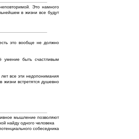
 неповторимой. Это намного
альнейшем в жизни все будут
 есть это вообще не должно
оё умение быть счастливым
о лет все эти недопонимания
 в жизни встретятся душевно
ктивное мышление позволяют
рой найду одного человека
 потенциального собеседника