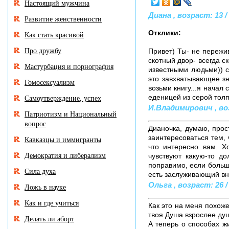
Настоящий мужчина
Диана , возраст: 13 /
Развитие женственности
Отклики:
Как стать красивой
Про дружбу
Привет) Ты- не пережива
скотный двор- всегда с
Мастурбация и порнография
известными людьми)) с
это завхватывающее зна
Гомосексуализм
возьми книгу...я начал 
Самоутверждение, успех
еденицей из серой толпы
И.Владимирович , воз
Патриотизм и Национальный
вопрос
Дианочка, думаю, прос
заинтересоваться тем,
Кавказцы и иммигранты
что интересно вам. Х
Демократия и либерализм
чувствуют какую-то д
поправимо, если больше
Сила духа
есть заслуживающий вн
Ольга , возраст: 26 /
Ложь в науке
Как и где учиться
Как это на меня похоже
твоя Душа взрослее душ
Делать ли аборт
А теперь о способах ж