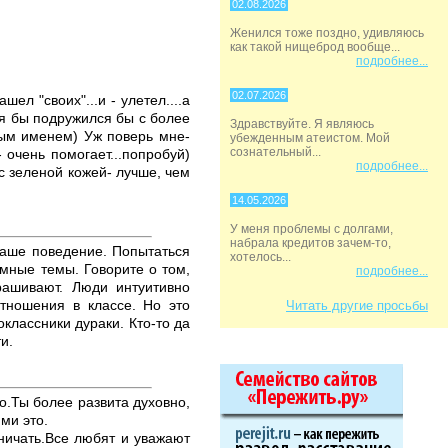
02.08.2026
Женился тоже поздно, удивляюсь
как такой нищеброд вообще...
подробнее...
02.07.2026
ел "своих"...и - улетел....а
е я бы подружился бы с более
Здравствуйте. Я являюсь
вым именем) Уж поверь мне-
убежденным атеистом. Мой
сознательный...
 очень помогает...попробуй)
подробнее...
 с зеленой кожей- лучше, чем
14.05.2026
У меня проблемы с долгами,
набрала кредитов зачем-то,
ваше поведение. Попытаться
хотелось...
умные темы. Говорите о том,
подробнее...
рашивают. Люди интуитивно
тношения в классе. Но это
Читать другие просьбы
классники дураки. Кто-то да
и.
ко.Ты более развита духовно,
ми это.
зничать.Все любят и уважают