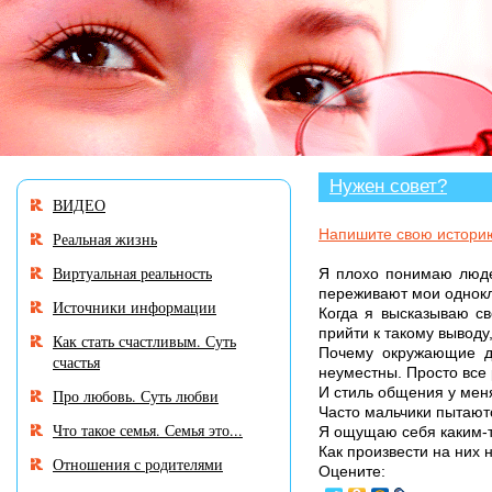
В разделе «Нужен совет?» мног
Нужен совет?
ВИДЕО
Напишите свою истори
Реальная жизнь
Виртуальная реальность
Я плохо понимаю люде
переживают мои однокл
Источники информации
Когда я высказываю св
прийти к такому выводу
Как стать счастливым. Суть
Почему окружающие ду
счастья
неуместны. Просто все 
И стиль общения у меня
Про любовь. Суть любви
Часто мальчики пытаютс
Что такое семья. Семья это...
Я ощущаю себя каким-т
Как произвести на них
Отношения с родителями
Оцените: