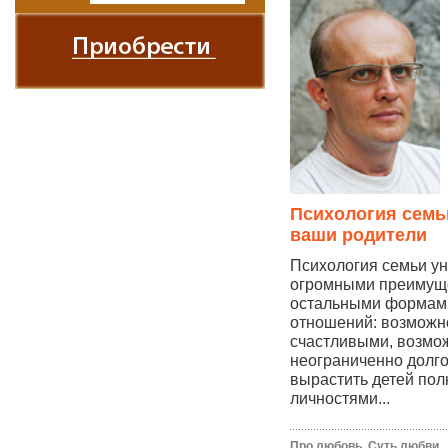
Психология семьи
ваши родители
Психология семьи ун
огромными преимущ
остальными формам
отношений: возможн
счастливыми, возмо
неограниченно долг
вырастить детей по
личностями...
Про любовь. Суть любви