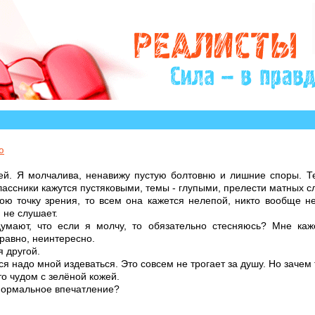
о историй, авторы которых остро нуждаются в Вашем 
ю
й. Я молчалива, ненавижу пустую болтовню и лишние споры. Те
ассники кажутся пустяковыми, темы - глупыми, прелести матных с
ою точку зрения, то всем она кажется нелепой, никто вообще н
, не слушает.
мают, что если я молчу, то обязательно стесняюсь? Мне каж
равно, неинтересно.
 другой.
я надо мной издеваться. Это совсем не трогает за душу. Но зачем 
о чудом с зелёной кожей.
 нормальное впечатление?