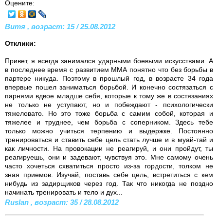
Оцените:
Витя , возраст: 15 / 25.08.2012
Отклики:
Привет, я всегда занимался ударными боевыми искусствами. А
в последнее время с развитием ММА понятно что без борьбы в
партере никуда. Поэтому в прошлый год, в возрасте 34 года
впервые пошел заниматься борьбой. И конечно состязаться с
парнями вдвое младше себя, которые к тому же в состязаниях
не только не уступают, но и побеждают - психологически
тяжеловато. Но это тоже борьба с самим собой, которая и
тяжелее и труднее, чем борьба с соперником. Здесь тебе
только можно учиться терпению и выдержке. Постоянно
тренироваться и ставить себе цель стать лучше и в муай-тай и
как личности. На провокации не реагируй, и они пройдут, ты
реагируешь, они и задевают, чувствуя это. Мне самому очень
часто хочеться схватиться просто из-за гордости, толком не
зная приемов. Изучай, поставь себе цель, встретиться с кем
нибудь из задирщиков через год. Так что никогда не поздно
начинать тренировать и тело и дух...
Ruslan , возраст: 35 / 28.08.2012