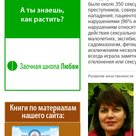
было около 350 секс
преступников, сове
нападения; пациенто
нарушениями (96% из
нарушениям относят
действия сексуально
малолетних, эксгиби
садомазохизм, фетиш
исключением нескол
всегда играла замет
отклонения или секс
Развитие женственности