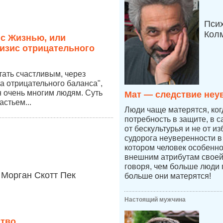
Пси
Кол
 с Жизнью, или
изис отрицательного
стать счастливым, через
а отрицательного баланса",
 очень многим людям. Суть
Мат — следствие неу
астьем...
Люди чаще матерятся, ког
потребность в защите, в 
от бескультурья и не от из
судорога неуверенности в 
котором человек особенно
внешним атрибутам своей
говоря, чем больше люди 
Морган Скотт Пек
больше они матерятся!
Настоящий мужчина
ство