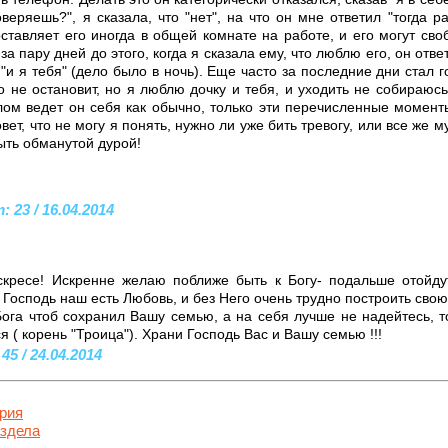
еряешь?", я сказала, что "нет", на что он мне ответил "тогда ра
ставляет его иногда в общей комнате на работе, и его могут своб
 за пару дней до этого, когда я сказала ему, что люблю его, он отв
 "и я тебя" (дело было в ночь). Еще часто за последние дни стал 
о не остановит, но я люблю дочку и тебя, и уходить не собираюсь"
лом ведет он себя как обычно, только эти перечисленные момент
вет, что не могу я понять, нужно ли уже бить тревогу, или все же 
ыть обманутой дурой!
 23 / 16.04.2014
скресе! Искренне желаю поближе быть к Богу- подальше отойд
 Господь наш есть Любовь, и без Него очень трудно построить свою
Бога чтоб сохранил Вашу семью, а на себя лучше не надейтесь, 
я ( корень "Троица"). Храни Господь Вас и Вашу семью !!!
5 / 24.04.2014
рия
аздела