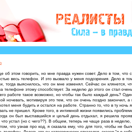
?» много историй, авторы которых остро нуждаются в 
ю
е об этом говорить, но мне правда нужен совет. Дело в том, что с
стью весь телефон. И это вызвало у меня подозрения. Дело в то
, тогда выяснилось, что он мне изменял. Сейчас он клянется, что
на телефоне этому способствует. За неделю до этого он стал очен
на его работе такое возможно, но чтобы так было каждый день? Оди
й ночевать, мотивируя это тем, что он очень поздно закончил, а
хотел меня будить и остался на работе. Странно то, что в ту ночь я
евать не пришел. Кроме того, в интимной жизни появились проблем
 когда он был выспавшийся и целый день отдыхал, я решила прояв
 что устал (но с чего??). В общем, теперь не чаще раза в неделю, 
 том, что узнав про код, я сказала ему, что для того, чтобы не б
ь телефон. Делать это он категорически отказался, сказав "я в себе