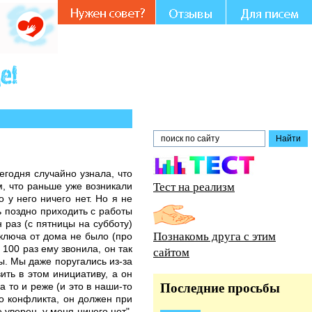
Вашем участии и совете.
егодня случайно узнала, что
Тест на реализм
м, что раньше уже возникали
 у него ничего нет. Но я не
ь поздно приходить с работы
н раз (с пятницы на субботу)
Познакомь друга с этим
 ключа от дома не было (про
 100 раз ему звонила, он так
сайтом
ы. Мы даже поругались из-за
ить в этом инициативу, а он
а то и реже (и это в наши-то
Последние просьбы
ыло конфликта, он должен при
 уверен, у меня ничего нет".