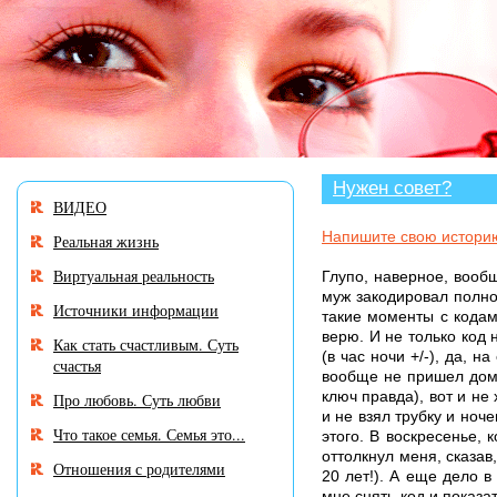
В разделе «Нужен совет
Нужен совет?
ВИДЕО
Напишите свою истори
Реальная жизнь
Виртуальная реальность
Глупо, наверное, вообщ
муж закодировал полно
Источники информации
такие моменты с кодами
верю. И не только код 
Как стать счастливым. Суть
(в час ночи +/-), да, 
счастья
вообще не пришел домо
ключ правда), вот и не 
Про любовь. Суть любви
и не взял трубку и ноч
Что такое семья. Семья это...
этого. В воскресенье,
оттолкнул меня, сказав,
Отношения с родителями
20 лет!). А еще дело в
мне снять код и показат