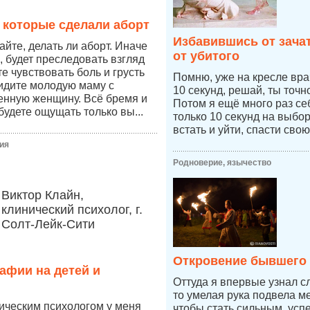
 которые сделали аборт
Избавившись от зача
йте, делать ли аборт. Иначе
от убитого
, будет преследовать взгляд
те чувствовать боль и грусть
Помню, уже на кресле врач
видите молодую маму с
10 секунд, решай, ты точ
енную женщину. Всё бремя и
Потом я ещё много раз се
будете ощущать только вы...
только 10 секунд на выбо
встать и уйти, спасти свою
ия
Родноверие, язычество
Виктор Клайн,
клинический психолог, г.
Солт-Лейк-Сити
Откровение бывшего
афии на детей и
Оттуда я впервые узнал с
то умелая рука подвела ме
ическим психологом у меня
чтобы стать сильным, усп