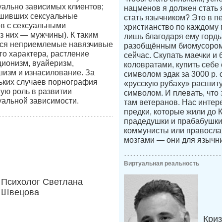
уально зависимых клиентов;
нацменов я должен стать 
ршивших сексуальные
стать язычником? Это в п
в с сексуальными
христианство по каждому п
 них — мужчины). К таким
лишь благодаря ему горды
ся неприемлемые навязчивые
разобщённым биомусором
го характера, растление
сейчас. Скупать маечки и 
ционизм, вуайеризм,
коловратами, купить себе
изм и изнасилование. За
символом эдак за 3000 р.
ьких случаев порнография
«русскую рубаху» расшит
ную роль в развитии
символом. И плевать, что 
уальной зависимости.
там ветеранов. Нас интер
предки, которые жили до 
прадедушки и прабабушк
коммунисты или правосл
мозгами — они для язычни
Виртуальная реальность
Психолог Светлана
Швецова
Криз