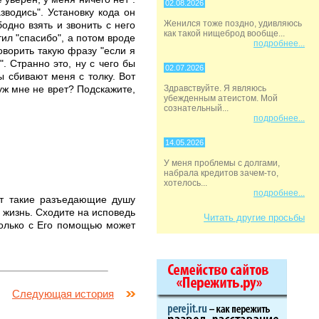
02.08.2026
зводись". Установку кода он
Женился тоже поздно, удивляюсь
одно взять и звонить с него
как такой нищеброд вообще...
етил "спасибо", а потом вроде
подробнее...
говорить такую фразу "если я
. Странно это, ну с чего бы
02.07.2026
ы сбивают меня с толку. Вот
муж мне не врет? Подскажите,
Здравствуйте. Я являюсь
убежденным атеистом. Мой
сознательный...
подробнее...
14.05.2026
У меня проблемы с долгами,
набрала кредитов зачем-то,
хотелось...
подробнее...
ут такие разъедающие душу
 жизнь. Сходите на исповедь
Читать другие просьбы
только с Его помощью может
Следующая история