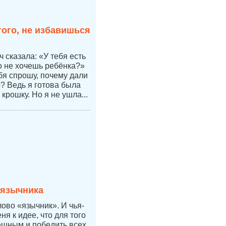
того, не избавишься
 сказала: «У тебя есть
но не хочешь ребёнка?»
бя спрошу, почему дали
р? Ведь я готова была
 крошку. Но я не ушла...
 язычника
лово «язычник». И чья-
ня к идее, что для того
ешным и победить всех