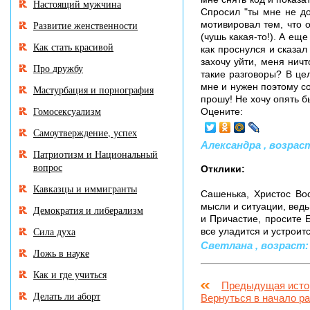
Настоящий мужчина
Спросил "ты мне не дов
Развитие женственности
мотивировал тем, что о
(чушь какая-то!). А еще
Как стать красивой
как проснулся и сказал
захочу уйти, меня ничт
Про дружбу
такие разговоры? В це
мне и нужен поэтому со
Мастурбация и порнография
прошу! Не хочу опять б
Гомосексуализм
Оцените:
Самоутверждение, успех
Александра , возраст:
Патриотизм и Национальный
вопрос
Отклики:
Кавказцы и иммигранты
Сашенька, Христос Во
мысли и ситуации, ведь
Демократия и либерализм
и Причастие, просите 
Сила духа
все уладится и устроитс
Светлана , возраст: 4
Ложь в науке
Как и где учиться
Предыдущая исто
Делать ли аборт
Вернуться в начало р