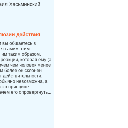
аил Хасьминский
люзии действия
м вы общаетесь в
тся самим этим
я им таким образом,
 реакции, которая ему (а
ичем чем человек менее
ем более он склонен
т действительности.
 обычно невозможна, а
аз в принципе
ечем его опровергнуть...