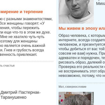
Мих
мирение и терпение
ю с разными знаменитостями,
Все женщины говорят: «У
пения, чтобы пережить
Мы живем в эпоху ил
и еще что-то в этом же духе.
Образ человека, с которы
Мне не хватило чуть-чуть
интернете, всегда создае
поэтому для женщины
человеком, и презентуетс
но является очень важной
чтобы добиться от вас той
. Гнев и грубость всегда
совсем не вам) нужна. Пр
венность привлекает.
адекватен и порядочен, т
рисовать образ, далекий о
ть счастья
Проверка его реальности
не воспринимать этот обр
невозможно, потому, что н
Мат, сквернословие
Дмитрий Пастернак-
Таранушенко