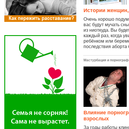
Истории женщин,
Очень хорошо подума
вас будут мучать сны
из ниоткуда. Вы буде
каждый раз, когда у
ребёнком или берем
последствия аборта 
Мастурбация и порнограф
Влияние порногр
взрослых
За годы работы клин