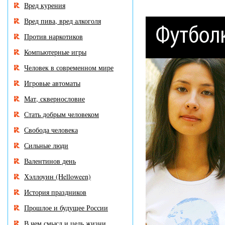
Вред курения
Вред пива, вред алкоголя
Против наркотиков
Компьютерные игры
Человек в современном мире
Игровые автоматы
Мат, сквернословие
Стать добрым человеком
Свобода человека
Сильные люди
Валентинов день
Хэллоуин (Helloween)
История праздников
Прошлое и будущее России
В чем смысл и цель жизни