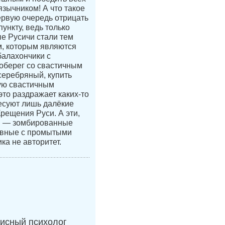
язычником! А что такое
ервую очередь отрицать
ункту, ведь только
е Русичи стали тем
, которым являются
балахончики с
 оберег со свастичным
 серебряный, купить
ую свастичным
это раздражает каких-то
есуют лишь далёкие
Крещения Руси. А эти,
и — зомбированные
авные с промытыми
ка не авторитет.
исный психолог