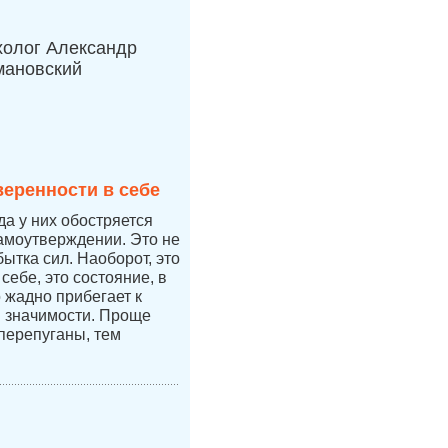
холог Александр
мановский
веренности в себе
да у них обостряется
самоутверждении. Это не
бытка сил. Наоборот, это
себе, это состояние, в
 жадно прибегает к
 значимости. Проще
перепуганы, тем