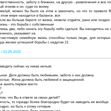
ветственность, заботу о ближних, на другую - развлечения и все чт
й эгоизм и он, судя по всему,
жалуй, можно бы было на этом и закончить, но что то привело В
в этом мире находится в балансе, все
сли вы больше берете от жизни, нежели отдаёте, рано или поздно
изнь - это борьба с собственным
 лишь два, либо начать эту борьбу либо сдаться. Вы находитесь на 
ачинать, указывает на
счастливую семейную жизнь способны только люди, для которых
рдца желаю успешной борьбы с недугом 21
/ 03.05.2015
водить сейчас ну никак нельзя.
ьное. Дети должны быть любимыми, забота о них должна
ностью. Жена должна быть любимой и защищенной.
а занять первое место.
?
ь?
том, что Вы в ответе за своих детей?
ягость, то гораздо более благородно будет не заводить ее вообще.
здно, но быть к этому готовым.
т. И не заставляет. Дело доровольное