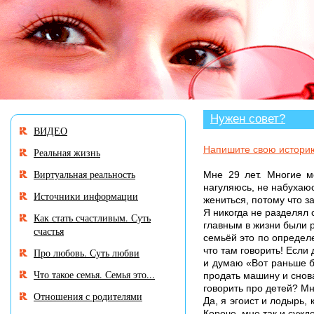
В разделе «Нужен совет?» много историй, авторы 
совете.
Нужен совет?
ВИДЕО
Напишите свою истори
Реальная жизнь
Виртуальная реальность
Мне 29 лет. Многие м
нагуляюсь, не набухаюс
Источники информации
жениться, потому что з
Я никогда не разделял 
Как стать счастливым. Суть
главным в жизни были р
счастья
семьёй это по определе
что там говорить! Если
Про любовь. Суть любви
и думаю «Вот раньше бы
Что такое семья. Семья это...
продать машину и снова
говорить про детей? Мн
Отношения с родителями
Да, я эгоист и лодырь,
Короче, мне так и сужд