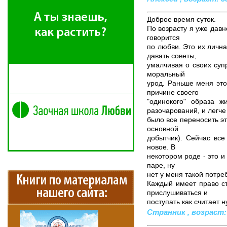
Доброе время суток.
По возрасту я уже давн
говорится
по любви. Это их личн
давать советы,
умалчивая о своих супр
моральный
урод. Раньше меня это
причине своего
"одинокого" образа ж
разочарований, и легче
было все переносить эт
основной
добытчик). Сейчас все
новое. В
некотором роде - это и
паре, ну
нет у меня такой потре
Каждый имеет право ст
прислушиваться и
поступать как считает 
Странник , возраст: 2