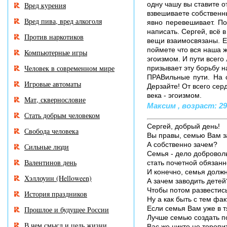
одну чашу вы ставите от
Вред курения
взвешиваете собственны
Вред пива, вред алкоголя
явно перевешивает. По
написать. Сергей, всё 
Против наркотиков
вещи взаимосвязаны. Е
поймете что вся наша ж
Компьютерные игры
эгоизмом. И пути всего
Человек в современном мире
призывает эту борьбу н
ПРАВильные пути. На 
Игровые автоматы
Дерзайте! От всего се
века - эгоизмом.
Мат, сквернословие
Максим , возраст: 29 
Стать добрым человеком
Сергей, добрый день!
Свобода человека
Вы правы, семью Вам за
А собственно зачем?
Сильные люди
Семья - дело добровол
Валентинов день
стать почетной обязан
И конечно, семья должн
Хэллоуин (Helloween)
А зачем заводить детей
Чтобы потом развестис
История праздников
Ну а как быть с тем фак
Если семья Вам уже в т
Прошлое и будущее России
Лучше семью создать по
В чем смысл и цель жизни
Вас же никто не торопи