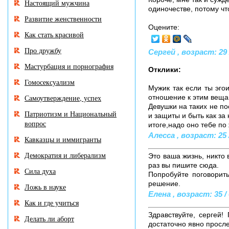
Настоящий мужчина
одиночестве, потому чт
Развитие женственности
Оцените:
Как стать красивой
Про дружбу
Сергей , возраст: 29 
Мастурбация и порнография
Отклики:
Гомосексуализм
Мужик так если ты эго
Самоутверждение, успех
отношение к этим веща
Девушки на таких не по
Патриотизм и Национальный
и защиты и быть как за
вопрос
итоге,надо оно тебе по
Алесса , возраст: 25 /
Кавказцы и иммигранты
Демократия и либерализм
Это ваша жизнь, никто 
раз вы пишите сюда.
Сила духа
Попробуйте поговорит
решение.
Ложь в науке
Елена , возраст: 35 / 
Как и где учиться
Здравствуйте, сергей
Делать ли аборт
достаточно явно просле