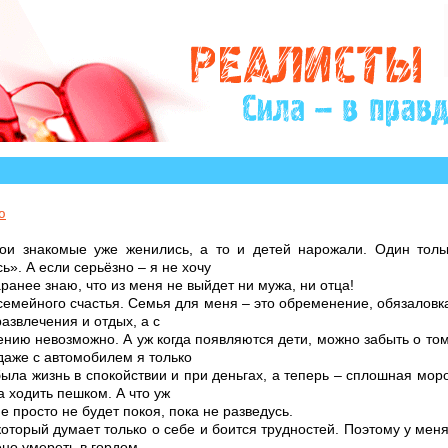
которых остро нуждаются в Вашем участии и
ю
ои знакомые уже женились, а то и детей нарожали. Один толь
ь». А если серьёзно – я не хочу
аранее знаю, что из меня не выйдет ни мужа, ни отца!
семейного счастья. Семья для меня – это обременение, обязаловка
азвлечения и отдых, а с
нию невозможно. А уж когда появляются дети, можно забыть о том,
 даже с автомобилем я только
ла жизнь в спокойствии и при деньгах, а теперь – сплошная морок
 ходить пешком. А что уж
е просто не будет покоя, пока не разведусь.
 который думает только о себе и боится трудностей. Поэтому у мен
ено умереть в гордом