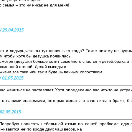
о семья – это ну никак не для меня!
/ 29.04.2015
ист и лодырь,чего ты тут пишешь то тогда? Такие никому не нужн
м чтобы хотя бы девушка появилась.
смотрят,девушки больше хотят семейного счастья и детей,брака и п
 каменной стеной. Делай выводы в
 жизни всё таки или так и будешь вечным холостяком.
 01.05.2015
вас жениться не заставляет. Хотя определенно вас что-то не устра
ь с вашими знакомыми, которые женаты и счастливы в браке, б
02.05.2015
! Попробую написать небольшой отзыв по вашей проблеме один
живаются нечто вроде двух чаш весов, на