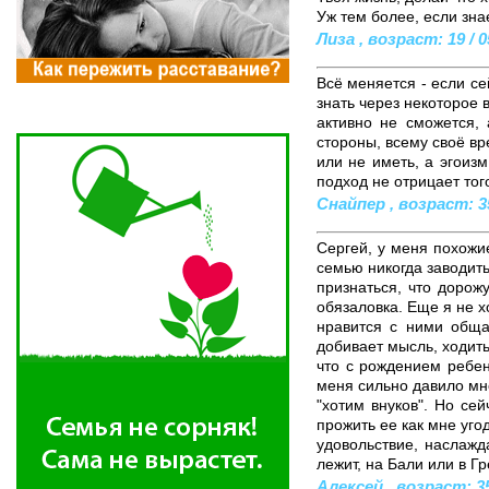
Уж тем более, если зна
Лиза , возраст: 19 / 0
Всё меняется - если се
знать через некоторое в
активно не сможется, 
стороны, всему своё вр
или не иметь, а эгоизм
подход не отрицает того
Снайпер , возраст: 35
Сергей, у меня похожи
семью никогда заводить
признаться, что дорож
обязаловка. Еще я не х
нравится с ними обща
добивает мысль, ходить
что с рождением ребен
меня сильно давило мне
"хотим внуков". Но се
прожить ее как мне уго
удовольствие, наслажд
лежит, на Бали или в Г
Алексей , возраст: 35