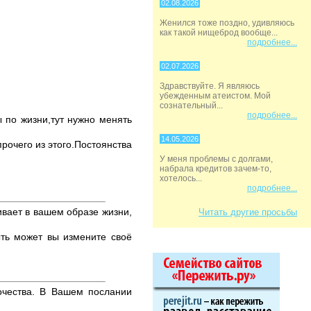
02.08.2026
Женился тоже поздно, удивляюсь
как такой нищеброд вообще...
подробнее...
02.07.2026
Здравствуйте. Я являюсь
убежденным атеистом. Мой
сознательный...
подробнее...
ы по жизни,тут нужно менять
14.05.2026
рочего из этого.Постоянства
У меня проблемы с долгами,
набрала кредитов зачем-то,
хотелось...
подробнее...
ивает в вашем образе жизни,
Читать другие просьбы
ыть может вы измените своё
очества. В Вашем послании