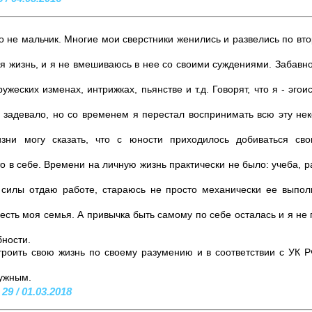
о не мальчик. Многие мои сверстники женились и развелись по втор
ая жизнь, и я не вмешиваюсь в нее со своими суждениями. Забавн
ужеских изменах, интрижках, пьянстве и т.д. Говорят, что я - эго
 задевало, но со временем я перестал воспринимать всю эту нек
изни могу сказать, что с юности приходилось добиваться с
о в себе. Времени на личную жизнь практически не было: учеба, 
 силы отдаю работе, стараюсь не просто механически ее выполн
 есть моя семья. А привычка быть самому по себе осталась и я не 
бности.
роить свою жизнь по своему разумению и в соответствии с УК Р
нужным.
9 / 01.03.2018