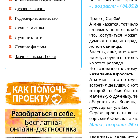
- , возраст: - / 04.05.
Духовная жизнь
Родноверие, язычество
Привет, Серёж!
А мне кажется, тот чело
Лучшая музыка
на самом-то деле наибо
что…оступиться может
Лучшие книги
думают о том, что вряд
Лучшие фильмы
женой единицы.
Знаешь, ещё, мне кажет
Заочная школа Любви
ли когда будешь готов.
из этого разряда.
Но готовиться к этому
нежелание взрослеть…
А семья – это не скуч
встретил девушку, с ко
которой ты был бы гот
маленькую доченьку, те
оберегать их! Знаешь,
лучезарной улыбке!
Серёж, просто ты ко в
серьёзно! Сейчас не хв
Маша , возраст: 25 / 
Твоя жизнь, делай что 