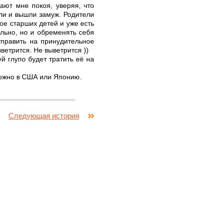
ают мне покоя, уверяя, что
или и вышли замуж. Родители
ое старших детей и уже есть
ольно, но и обременять себя
тправить на принудительное
ыветрится. Не выветрится ))
й глупо будет тратить её на
зможно в США или Японию.
Следующая история