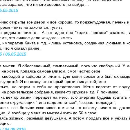
ешь заранее, что ничего хорошего не выйдет...
5.05.2015
йчас открыты все двери и всё хорошо, то поджелудочная, печень и
ремя - пить не захочется, гулять
а рядом-то никого... А вот идея про "ходить пешком" знакома, 
емя, это личное дело каждого - иметь
, императив Канта и т.д. - лишь установка, созданная людьми в 
, что я сказал ранее.
 / 06.05.2015
е мысли. Я обеспеченный, симпатичный, пока что свободный. У м
 не хотел. Копаясь самоанализом, смог честно себе
у свободой и кайфом от жизни. Для меня семья это быт, охлажде
очу детей. Я не скажу, что я ярый противник детей, мне
ться, но отцом я себя не представляю. Меня воротит от подгу
 на родительские собрания, какие-то кружки и т.д. Я понимаю,
ка вектор жизни перейдет на него, всю энергию будешь тратить 
ние окружающих "типа надо жениться", "возраст подходит",
йчас я все больше склоняюсь к мысли - я никому ничего не долж
дно. И вообще у меня из мыслей жить до 50 в свое
аясь жизнью, разными девушками. А потом продать все и уехать 
рецию.
 / 04.08.2016