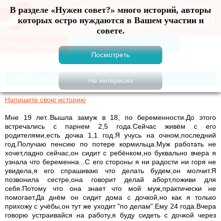
В разделе «Нужен совет?» много историй, авторы
Меню
которых остро нуждаются в Вашем участии и
совете.
Нужен совет?
Напишите свою историю
Мне 19 лет..Вышла замуж в 18, по беременности.До этого
встречались с парнем 2,5 года.Сейчас живём с его
родителями,есть дочка 1,1 год.Я учусь на очном,последний
год.Получаю пенсию по потере кормильца.Муж работать не
хочет,ладно сейчас,он сидит с ребёнком,но буквально вчера я
узнала что беременна...С его стороны я ни радости ни горя не
увидела,я его спрашиваю что делать будем,он молчит.Я
позвонила сестре,она говорит делай аборт,поживи для
себя.Потому что она знает что мой муж,практически не
помогает.Да днём он сидит дома с дочкой,но как я только
прихожу с учёбы,он тут же уходит "по делам".Ему 24 года.Вчера
говорю устраивайся на работу,я буду сидеть с дочкой через