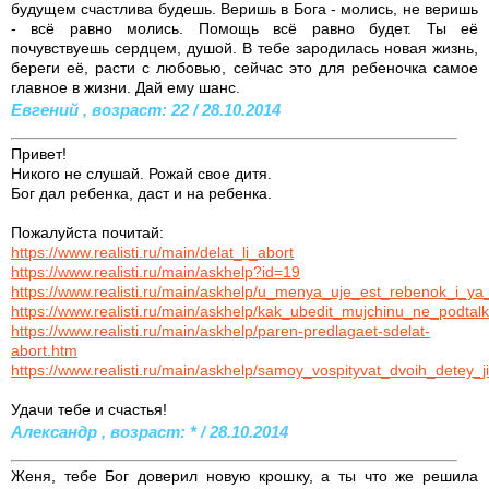
будущем счастлива будешь. Веришь в Бога - молись, не веришь
- всё равно молись. Помощь всё равно будет. Ты её
почувствуешь сердцем, душой. В тебе зародилась новая жизнь,
береги её, расти с любовью, сейчас это для ребеночка самое
главное в жизни. Дай ему шанс.
Евгений , возраст: 22 / 28.10.2014
Привет!
Никого не слушай. Рожай свое дитя.
Бог дал ребенка, даст и на ребенка.
Пожалуйста почитай:
https://www.realisti.ru/main/delat_li_abort
https://www.realisti.ru/main/askhelp?id=19
https://www.realisti.ru/main/askhelp/u_menya_uje_est_rebenok_i_
https://www.realisti.ru/main/askhelp/kak_ubedit_mujchinu_ne_podtal
https://www.realisti.ru/main/askhelp/paren-predlagaet-sdelat-
abort.htm
https://www.realisti.ru/main/askhelp/samoy_vospityvat_dvoih_det
Удачи тебе и счастья!
Александр , возраст: * / 28.10.2014
Женя, тебе Бог доверил новую крошку, а ты что же решила