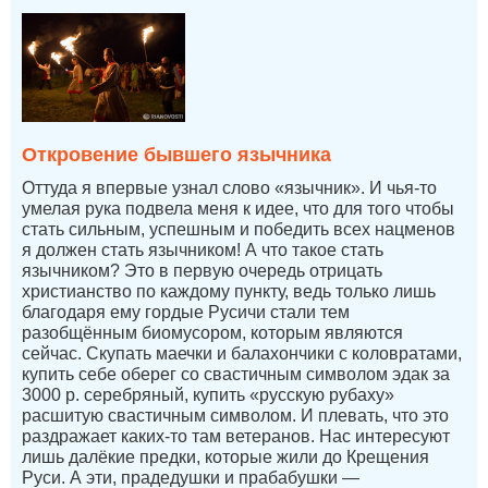
Откровение бывшего язычника
Оттуда я впервые узнал слово «язычник». И чья-то
умелая рука подвела меня к идее, что для того чтобы
стать сильным, успешным и победить всех нацменов
я должен стать язычником! А что такое стать
язычником? Это в первую очередь отрицать
христианство по каждому пункту, ведь только лишь
благодаря ему гордые Русичи стали тем
разобщённым биомусором, которым являются
сейчас. Скупать маечки и балахончики с коловратами,
купить себе оберег со свастичным символом эдак за
3000 р. серебряный, купить «русскую рубаху»
расшитую свастичным символом. И плевать, что это
раздражает каких-то там ветеранов. Нас интересуют
лишь далёкие предки, которые жили до Крещения
Руси. А эти, прадедушки и прабабушки —