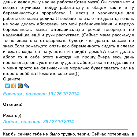
день с дедом,он у нас не работает(отец мужа).Он сказал нет и
всё,вот отучишься пойду работать,ну в общем как и в ту
беременность,он проработал 1 месяц и уволился,не для
работы его мама родила.Я вообще не знаю что делать,я очень
не хочу делать аборт,ведь это мой ребеночек.Меня и первую
беременность мама отговаривала,не рожай говорит,он не
надёжный,да ещё и руки распускает...(Сейчас маме расскажу,я
точно знаю она отговаривать будет,и что делать совсем не
знаю.Если рожать,это опять всю беременность сидеть в слезах
и ждать когда он нагуляется и придёт домой.А если делать
аборт то я себе этого никогда не прощу..Вчера весь день
проревела,очень уж я не хочу делать аборт,а если не сделаю,то
у меня просто не физически не морально будет хватать сил на
второго ребёнка.Помогите советом(((
Оцените:
Евгения , возраст: 19 / 26.10.2014
Отклики:
Рожать ))
Лидия , возраст: 36 / 27.10.2014
Как бы сейчас тебе не было трудно, терпи. Сейчас потерпишь, в