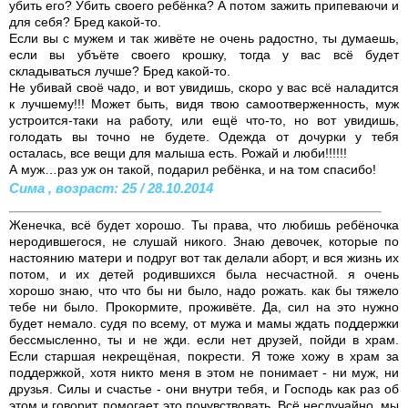
убить его? Убить своего ребёнка? А потом зажить припеваючи и
для себя? Бред какой-то.
Если вы с мужем и так живёте не очень радостно, ты думаешь,
если вы убъёте своего крошку, тогда у вас всё будет
складываться лучше? Бред какой-то.
Не убивай своё чадо, и вот увидишь, скоро у вас всё наладится
к лучшему!!! Может быть, видя твою самоотверженность, муж
устроится-таки на работу, или ещё что-то, но вот увидишь,
голодать вы точно не будете. Одежда от дочурки у тебя
осталась, все вещи для малыша есть. Рожай и люби!!!!!!
А муж…раз уж он такой, подарил ребёнка, и на том спасибо!
Сима , возраст: 25 / 28.10.2014
Женечка, всё будет хорошо. Ты права, что любишь ребёночка
неродившегося, не слушай никого. Знаю девочек, которые по
настоянию матери и подруг вот так делали аборт, и вся жизнь их
потом, и их детей родившихся была несчастной. я очень
хорошо знаю, что что бы ни было, надо рожать. как бы тяжело
тебе ни было. Прокормите, проживёте. Да, сил на это нужно
будет немало. судя по всему, от мужа и мамы ждать поддержки
бессмысленно, ты и не жди. если нет друзей, пойди в храм.
Если старшая некрещёная, покрести. Я тоже хожу в храм за
поддержкой, хотя никто меня в этом не понимает - ни муж, ни
друзья. Силы и счастье - они внутри тебя, и Господь как раз об
этом и говорит, помогает это почувствовать. Всё неслучайно, мы