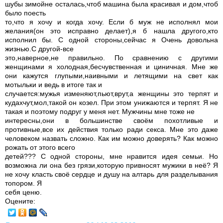
шубы зимойне осталась,чтоб машина была красивая и дом,чтоб
было поесть
то,что я хочу и когда хочу. Если б муж не исполнял мои
желания(он это исправно делает),я б нашла другого,кто
исполнил бы. С одной стороны,сейчас я Очень довольна
жизнью.С другой-все
это,наверное,не правильно. По сравнению с другими
женщинами я холодная,бесчувственная и циничная. Мне же
они кажутся глупыми,наивными и летящими на свет как
мотыльки и ведь в итоге так и
случается:мужья изменяют,пьют,врут,а женщины это терпят и
кудахчут,мол,такой он козел. При этом унижаются и терпят. Я не
такая и поэтому подруг у меня нет. Мужчины мне тоже не
интересны,они в большинстве своём похотливые и
противные,все их действия только ради секса. Мне это даже
человеком назвать сложно. Как им можно доверять? Как можно
рожать от этого всего
детей??? С одной стороны, мне нравится идея семьи. Но
возможна ли она без грязи,которую привносят мужики в неё? Я
не хочу класть своё сердце и душу на алтарь для разделывания
топором. Я
себя ценю.
Оцените: