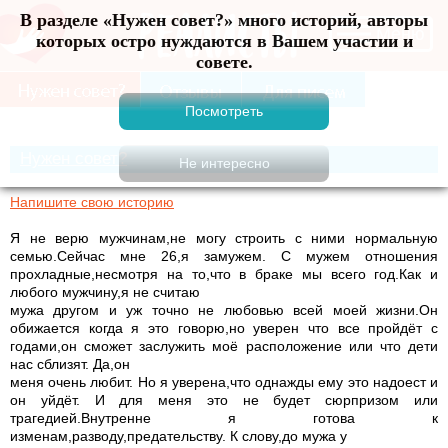
В разделе «Нужен совет?» много историй, авторы
Меню
которых остро нуждаются в Вашем участии и
совете.
Нужен совет?
Напишите свою историю
Я не верю мужчинам,не могу строить с ними нормальную
семью.Сейчас мне 26,я замужем. С мужем отношения
прохладные,несмотря на то,что в браке мы всего год.Как и
любого мужчину,я не считаю
мужа другом и уж точно не любовью всей моей жизни.Он
обижается когда я это говорю,но уверен что все пройдёт с
годами,он сможет заслужить моё расположение или что дети
нас сблизят. Да,он
меня очень любит. Но я уверена,что однажды ему это надоест и
он уйдёт. И для меня это не будет сюрпризом или
трагедией.Внутренне я готова к
изменам,разводу,предательству. К слову,до мужа у