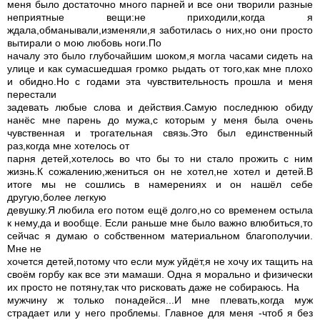
меня было достаточно много парней и все они творили разные
неприятные вещи:не приходили,когда я
ждала,обманывали,изменяли,я заботилась о них,но они просто
вытирали о мою любовь ноги.По
началу это было глубочайшим шоком,я могла часами сидеть на
улице и как сумасшедшая громко рыдать от того,как мне плохо
и обидно.Но с годами эта чувствительность прошла и меня
перестали
задевать любые слова и действия.Самую последнюю обиду
нанёс мне парень до мужа,с которым у меня была очень
чувственная и трогательная связь.Это был единственный
раз,когда мне хотелось от
парня детей,хотелось во что бы то ни стало прожить с ним
жизнь.К сожалению,жениться он не хотел,не хотел и детей.В
итоге мы не сошлись в намерениях и он нашёл себе
другую,более легкую
девушку.Я любила его потом ещё долго,но со временем остыла
к нему,да и вообще. Если раньше мне было важно влюбиться,то
сейчас я думаю о собственном материальном благополучии.
Мне не
хочется детей,потому что если муж уйдёт,я не хочу их тащить на
своём горбу как все эти мамаши. Одна я морально и физически
их просто не потяну,так что рисковать даже не собираюсь. На
мужчину ж только понадейся...И мне плевать,когда муж
страдает или у него проблемы. Главное для меня -чтоб я без