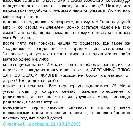
взрослые (а значит видеть мир глазами взрослого человека) до
определенного возраста. Почему я так пишу? Потому что
переживала подобное и понимаю твои ощущения. До сих пор
мне говорят, что я
осталась в подростковом возрасте, потому что "теперь другой
мир и со своим мышлением можно остаться одной на всю
жизнь", а я не обращаю внимания, потому что поступаю так, как
учит Бог, и еще,
после пяти лет поисков, нашла то общество, где такие же
"подростковые" люди, но вот парадокс: мы счастливы, а
"взрослые" уже устали от этого мира и от одиночества, либо
матери-одиночки, либо
спивающиеся парни. И,кстати, видеть проблемы, решать их, не
парясь по поводу их присутствия в жизни,-ОГРОМНЫЙ ПЛЮС
ДЛЯ ВЗРОСЛОЙ ЖИЗНИ! никогда не бойся отличаться от
других! Только дохлая рыба
плывет по течению! Все перевернулось,понимаешь?! Меня
учили люди, у которых сейчас тяжелые отношения с
родителями, и они не хотят их улучшать, живя, ненавидя
родителей, изменяя вторым
половинкам, терпя насилие, спиваясь и тп, а у меня
прекрасными стали отношения в семье, я нашла общество
похожих родных людей,друзей.
Счастье)) , возраст: 21 / 10.10.2015