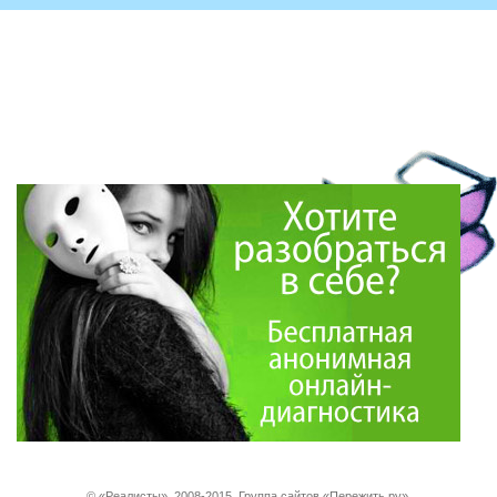
© «Реалисты». 2008-2015. Группа сайтов «Пережить.ру».