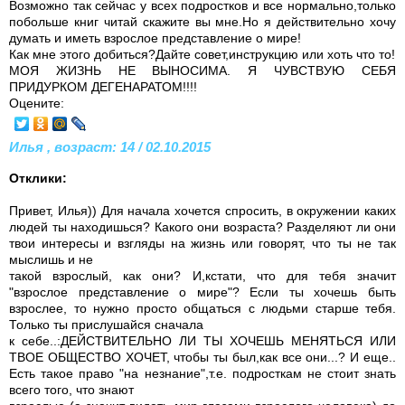
Возможно так сейчас у всех подростков и все нормально,только
побольше книг читай скажите вы мне.Но я действительно хочу
думать и иметь взрослое представление о мире!
Как мне этого добиться?Дайте совет,инструкцию или хоть что то!
МОЯ ЖИЗНЬ НЕ ВЫНОСИМА. Я ЧУВСТВУЮ СЕБЯ
ПРИДУРКОМ ДЕГЕНАРАТОМ!!!!
Оцените:
Илья , возраст: 14 / 02.10.2015
Отклики:
Привет, Илья)) Для начала хочется спросить, в окружении каких
людей ты находишься? Какого они возраста? Разделяют ли они
твои интересы и взгляды на жизнь или говорят, что ты не так
мыслишь и не
такой взрослый, как они? И,кстати, что для тебя значит
"взрослое представление о мире"? Если ты хочешь быть
взрослее, то нужно просто общаться с людьми старше тебя.
Только ты прислушайся сначала
к себе..:ДЕЙСТВИТЕЛЬНО ЛИ ТЫ ХОЧЕШЬ МЕНЯТЬСЯ ИЛИ
ТВОЕ ОБЩЕСТВО ХОЧЕТ, чтобы ты был,как все они...? И еще..
Есть такое право "на незнание",т.е. подросткам не стоит знать
всего того, что знают