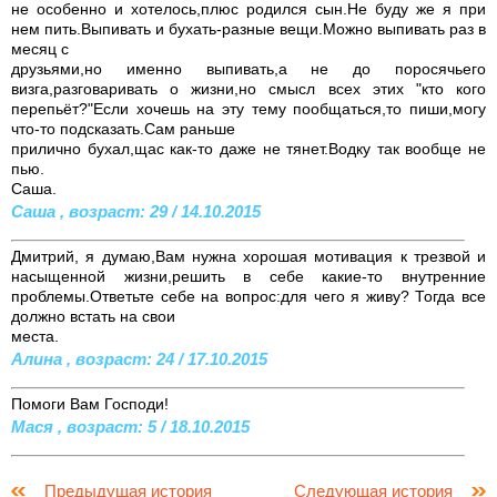
не особенно и хотелось,плюс родился сын.Не буду же я при
нем пить.Выпивать и бухать-разные вещи.Можно выпивать раз в
месяц с
друзьями,но именно выпивать,а не до поросячьего
визга,разговаривать о жизни,но смысл всех этих "кто кого
перепьёт?"Если хочешь на эту тему пообщаться,то пиши,могу
что-то подсказать.Сам раньше
прилично бухал,щас как-то даже не тянет.Водку так вообще не
пью.
Саша.
Саша , возраст: 29 / 14.10.2015
Дмитрий, я думаю,Вам нужна хорошая мотивация к трезвой и
насыщенной жизни,решить в себе какие-то внутренние
проблемы.Ответьте себе на вопрос:для чего я живу? Тогда все
должно встать на свои
места.
Алина , возраст: 24 / 17.10.2015
Помоги Вам Господи!
Мася , возраст: 5 / 18.10.2015
Предыдущая история
Следующая история