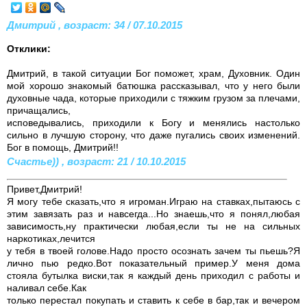
Дмитрий , возраст: 34 / 07.10.2015
Отклики:
Дмитрий, в такой ситуации Бог поможет, храм, Духовник. Один
мой хорошо знакомый батюшка рассказывал, что у него были
духовные чада, которые приходили с тяжким грузом за плечами,
причащались,
исповедывались, приходили к Богу и менялись настолько
сильно в лучшую сторону, что даже пугались своих изменений.
Бог в помощь, Дмитрий!!
Счастье)) , возраст: 21 / 10.10.2015
Привет,Дмитрий!
Я могу тебе сказать,что я игроман.Играю на ставках,пытаюсь с
этим завязать раз и навсегда...Но знаешь,что я понял,любая
зависимость,ну практически любая,если ты не на сильных
наркотиках,лечится
у тебя в твоей голове.Надо просто осознать зачем ты пьешь?Я
лично пью редко.Вот показательный пример.У меня дома
стояла бутылка виски,так я каждый день приходил с работы и
наливал себе.Как
только перестал покупать и ставить к себе в бар,так и вечером