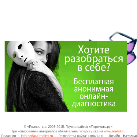
© «Реалисты». 2008-2015. Группа сайтов «Пережить.ру».
При копировании материалов обязательна гиперссылка на
www.realisti.ru
.
.Редакция —
info(собака)realisti.ru
. Разработка сайта: zimovka.ru Дизайн -
Наталья