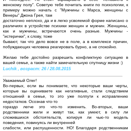
женскому полу". Советую тебе почитать книги по психологии, к
примеру можно начать с "Мужчины с Марса, женщины с
Венеры" Джона Грея, там
достаточно неплохо, да и в легко усвояемой форме написано о
различиях в устройстве психики женщин и мужчин. Женщины,
как и мужчины, встречаются очень разные. Мужчины -
"истерички", к слову, тоже
бывают, так что дело вовсе не в поле, а в комплексе причин,
побуждающих человека реагировать бурно, а не спокойно.
Желаю тебе достойно разрешить конфликтную ситуацию в
вашей семье, а также найти замечательную спутницу жизни :)
Luchik , возраст: 26 / 28.08.2015
Уважаемый Олег!
Во-первых, если вы понимаете, что некоторые ваши черты,
которые вы оцениваете как негативные, стали следствием
отношений в семье, то это уже полпути к исправлению
недостатков. Осознав что-то
гораздо легче это что-то изменить. Во-вторых, ваши
родственники жили и живут так, как умеют, в силу ли
сложившихся обстоятельств, копируя ли чью-то модель
поведения, повинуясь ли внутренней
слабости, или распущенности. НО! Благодаря родственникам