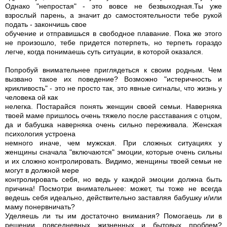
Однако "непростая" - это вовсе не безвыходная.Ты уже
взрослый парень, а значит до самостоятельности тебе рукой
подать - закончишь свое
обучение и отправишься в свободное плавание. Пока же этого
не произошло, тебе придется потерпеть, но терпеть гораздо
легче, когда понимаешь суть ситуации, в которой оказался.
Попробуй внимательнее приглядеться к своим родным. Чем
вызвано такое их поведение? Возможно "истеричность и
крикливость" - это не просто так, это явные сигналы, что жизнь у
человека ой как
нелегка. Постарайся понять женщин своей семьи. Наверняка
твоей маме пришлось очень тяжело после расставания с отцом,
да и бабушка наверняка очень сильно переживала. Женская
психология устроена
немного иначе, чем мужская. При сложных ситуациях у
женщины сначала "включаются" эмоции, которые очень сильны
и их сложно контролировать. Видимо, женщины твоей семьи не
могут в должной мере
контролировать себя, но ведь у каждой эмоции должна быть
причина! Посмотри внимательнее: может, ты тоже не всегда
ведешь себя идеально, действительно заставляя бабушку и/или
маму понервничать?
Уделяешь ли ты им достаточно внимания? Помогаешь ли в
решении повседневных жизненных и бытовых проблем?