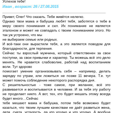
Успехов тебе!
Иван , возраст: 26 / 27.08.2015
Привет, Олег! Что сказать. Тебе живётся нелегко.
Однако твои мама и бабушка любят тебя, заботятся о тебе в
меру своего понимания и сил. Их понимание не является
эталоном и может не совпадать с твоим пониманием этого. Но
так уж устроено, что мы
не выбираем семью или родных.
И всё-таки они вырастили тебя, а это является поводом для
благодарности, для терпения.
Сейчас ты взрослый мужчина, который ответственен за свои
поступки, за свои привычки и характер. Ты можешь всё это дело
менять. Не нравится слабоволие, работай над воспитанием
воли. Тут здорово
помогает умение организовывать себя – например, делать
зарядку по утрам, или ложиться не позже 11 вечера. Т.е. тут
может помочь соблюдение некоторого распорядка дня.
С решительностью - тоже самое, при желании, всё это
развивается и воспитывается в человеке. И за тебя эту работу
не проделает никто. А вот, тех, кто будет мешать этому всегда
будет много…Сейчас
тебе мешают мама и бабушка, потом тебе возможно будет
казаться, что твоим лучшим качествам не даёт развиться жена,
дети, суета, усталость, да кто угодно и что угодно. А вообще