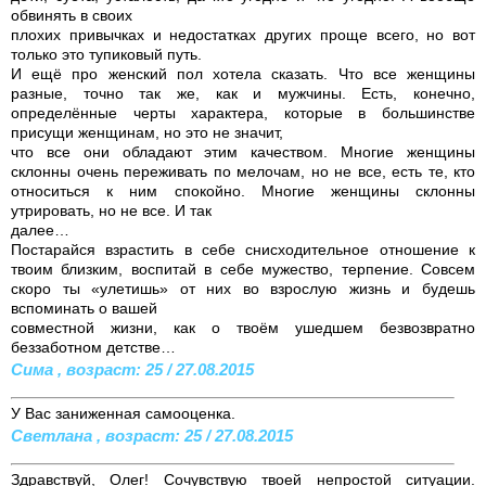
обвинять в своих
плохих привычках и недостатках других проще всего, но вот
только это тупиковый путь.
И ещё про женский пол хотела сказать. Что все женщины
разные, точно так же, как и мужчины. Есть, конечно,
определённые черты характера, которые в большинстве
присущи женщинам, но это не значит,
что все они обладают этим качеством. Многие женщины
склонны очень переживать по мелочам, но не все, есть те, кто
относиться к ним спокойно. Многие женщины склонны
утрировать, но не все. И так
далее…
Постарайся взрастить в себе снисходительное отношение к
твоим близким, воспитай в себе мужество, терпение. Совсем
скоро ты «улетишь» от них во взрослую жизнь и будешь
вспоминать о вашей
совместной жизни, как о твоём ушедшем безвозвратно
беззаботном детстве…
Сима , возраст: 25 / 27.08.2015
У Вас заниженная самооценка.
Светлана , возраст: 25 / 27.08.2015
Здравствуй, Олег! Сочувствую твоей непростой ситуации.