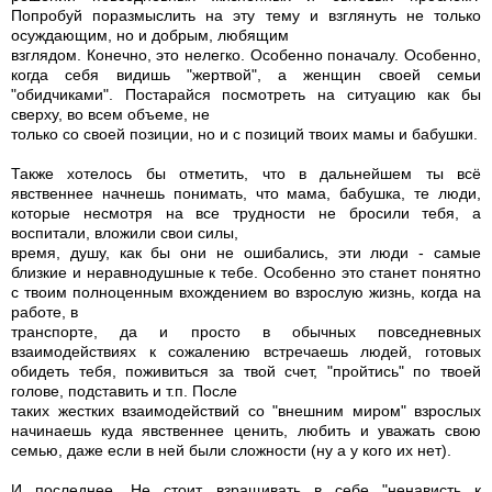
Попробуй поразмыслить на эту тему и взглянуть не только
осуждающим, но и добрым, любящим
взглядом. Конечно, это нелегко. Особенно поначалу. Особенно,
когда себя видишь "жертвой", а женщин своей семьи
"обидчиками". Постарайся посмотреть на ситуацию как бы
сверху, во всем объеме, не
только со своей позиции, но и с позиций твоих мамы и бабушки.
Также хотелось бы отметить, что в дальнейшем ты всё
явственнее начнешь понимать, что мама, бабушка, те люди,
которые несмотря на все трудности не бросили тебя, а
воспитали, вложили свои силы,
время, душу, как бы они не ошибались, эти люди - самые
близкие и неравнодушные к тебе. Особенно это станет понятно
с твоим полноценным вхождением во взрослую жизнь, когда на
работе, в
транспорте, да и просто в обычных повседневных
взаимодействиях к сожалению встречаешь людей, готовых
обидеть тебя, поживиться за твой счет, "пройтись" по твоей
голове, подставить и т.п. После
таких жестких взаимодействий со "внешним миром" взрослых
начинаешь куда явственнее ценить, любить и уважать свою
семью, даже если в ней были сложности (ну а у кого их нет).
И последнее. Не стоит взращивать в себе "ненависть к