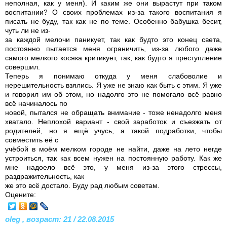
неполная, как у меня). И каким же они вырастут при таком
воспитании? О своих проблемах из-за такого воспитания я
писать не буду, так как не по теме. Особенно бабушка бесит,
чуть ли не из-
за каждой мелочи паникует, так как будто это конец света,
постоянно пытается меня ограничить, из-за любого даже
самого мелкого косяка критикует, так, как будто я преступление
совершил.
Теперь я понимаю откуда у меня слабоволие и
нерешительность взялись. Я уже не знаю как быть с этим. Я уже
и говорил им об этом, но надолго это не помогало всё равно
всё начиналось по
новой, пытался не обращать внимание - тоже ненадолго меня
хватало. Неплохой вариант - свой заработок и съезжать от
родителей, но я ещё учусь, а такой подработки, чтобы
совместить её с
учёбой в моём мелком городе не найти, даже на лето негде
устроиться, так как всем нужен на постоянную работу. Как же
мне надоело всё это, у меня из-за этого стрессы,
раздражительность, как
же это всё достало. Буду рад любым советам.
Оцените:
oleg , возраст: 21 / 22.08.2015