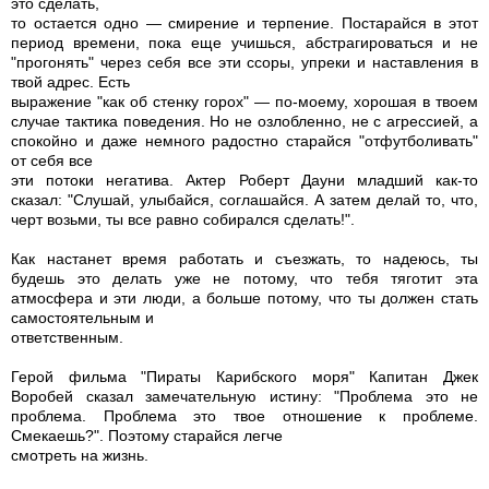
это сделать,
то остается одно — смирение и терпение. Постарайся в этот
период времени, пока еще учишься, абстрагироваться и не
"прогонять" через себя все эти ссоры, упреки и наставления в
твой адрес. Есть
выражение "как об стенку горох" — по-моему, хорошая в твоем
случае тактика поведения. Но не озлобленно, не с агрессией, а
спокойно и даже немного радостно старайся "отфутболивать"
от себя все
эти потоки негатива. Актер Роберт Дауни младший как-то
сказал: "Слушай, улыбайся, соглашайся. А затем делай то, что,
черт возьми, ты все равно собирался сделать!".
Как настанет время работать и съезжать, то надеюсь, ты
будешь это делать уже не потому, что тебя тяготит эта
атмосфера и эти люди, а больше потому, что ты должен стать
самостоятельным и
ответственным.
Герой фильма "Пираты Карибского моря" Капитан Джек
Воробей сказал замечательную истину: "Проблема это не
проблема. Проблема это твое отношение к проблеме.
Смекаешь?". Поэтому старайся легче
смотреть на жизнь.