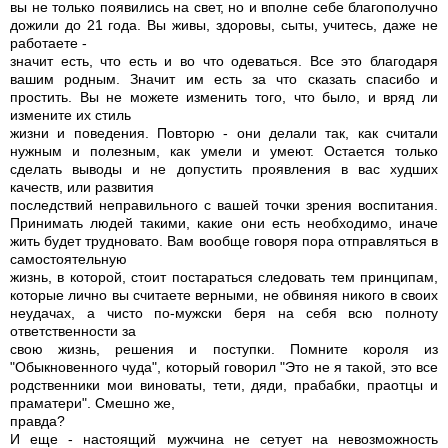
вы не только появились на свет, но и вполне себе благополучно
дожили до 21 года. Вы живы, здоровы, сыты, учитесь, даже не
работаете -
значит есть, что есть и во что одеваться. Все это благодаря
вашим родным. Значит им есть за что сказать спасибо и
простить. Вы не можете изменить того, что было, и вряд ли
измените их стиль
жизни и поведения. Повторю - они делали так, как считали
нужным и полезным, как умели и умеют. Остается только
сделать выводы и не допустить проявления в вас худших
качеств, или развития
последствий неправильного с вашей точки зрения воспитания.
Принимать людей такими, какие они есть необходимо, иначе
жить будет трудновато. Вам вообще говоря пора отправляться в
самостоятельную
жизнь, в которой, стоит постараться следовать тем принципам,
которые лично вы считаете верными, не обвиняя никого в своих
неудачах, а чисто по-мужски беря на себя всю полноту
ответственности за
свою жизнь, решения и поступки. Помните короля из
"Обыкновенного чуда", который говорил "Это не я такой, это все
родственники мои виноваты, тети, дяди, прабабки, праотцы и
праматери". Смешно же,
правда?
И еще - настоящий мужчина не сетует на невозможность