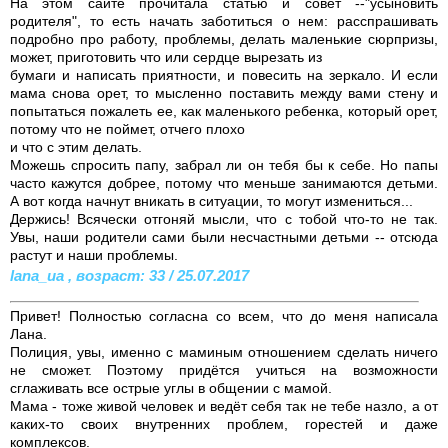
На этом сайте прочитала статью и совет --"усыновить
родителя", то есть начать заботиться о нем: расспрашивать
подробно про работу, проблемы, делать маленькие сюрпризы,
может, приготовить что или сердце вырезать из
бумаги и написать приятности, и повесить на зеркало. И если
мама снова орет, то мысленно поставить между вами стену и
попытаться пожалеть ее, как маленького ребенка, который орет,
потому что не поймет, отчего плохо
и что с этим делать.
Можешь спросить папу, забрал ли он тебя бы к себе. Но папы
часто кажутся добрее, потому что меньше занимаются детьми.
А вот когда начнут вникать в ситуации, то могут измениться...
Держись! Всячески отгоняй мысли, что с тобой что-то не так.
Увы, наши родители сами были несчастными детьми -- отсюда
растут и наши проблемы.
lana_ua , возраст: 33 / 25.07.2017
Привет! Полностью согласна со всем, что до меня написала
Лана.
Полиция, увы, именно с маминым отношением сделать ничего
не сможет. Поэтому придётся учиться на возможности
сглаживать все острые углы в общении с мамой.
Мама - тоже живой человек и ведёт себя так не тебе назло, а от
каких-то своих внутренних проблем, горестей и даже
комплексов.