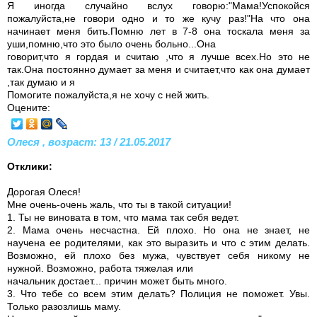
Я иногда случайно вслух говорю:"Мама!Успокойся
пожалуйста,не говори одно и то же кучу раз!"На что она
начинает меня бить.Помню лет в 7-8 она тоскала меня за
уши,помню,что это было очень больно...Она
говорит,что я гордая и считаю ,что я лучше всех.Но это не
так.Она постоянно думает за меня и считает,что как она думает
,так думаю и я
Помогите пожалуйста,я не хочу с ней жить.
Оцените:
Олеся , возраст: 13 / 21.05.2017
Отклики:
Дорогая Олеся!
Мне очень-очень жаль, что ты в такой ситуации!
1. Ты не виновата в том, что мама так себя ведет.
2. Мама очень несчастна. Ей плохо. Но она не знает, не
научена ее родителями, как это выразить и что с этим делать.
Возможно, ей плохо без мужа, чувствует себя никому не
нужной. Возможно, работа тяжелая или
начальник достает... причин может быть много.
3. Что тебе со всем этим делать? Полиция не поможет. Увы.
Только разозлишь маму.