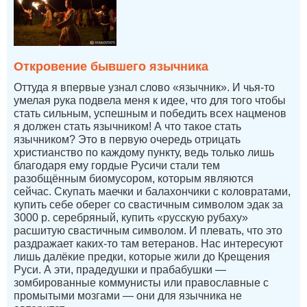
Откровение бывшего язычника
Оттуда я впервые узнал слово «язычник». И чья-то
умелая рука подвела меня к идее, что для того чтобы
стать сильным, успешным и победить всех нацменов
я должен стать язычником! А что такое стать
язычником? Это в первую очередь отрицать
христианство по каждому пункту, ведь только лишь
благодаря ему гордые Русичи стали тем
разобщённым биомусором, которым являются
сейчас. Скупать маечки и балахончики с коловратами,
купить себе оберег со свастичным символом эдак за
3000 р. серебряный, купить «русскую рубаху»
расшитую свастичным символом. И плевать, что это
раздражает каких-то там ветеранов. Нас интересуют
лишь далёкие предки, которые жили до Крещения
Руси. А эти, прадедушки и прабабушки —
зомбированные коммунисты или православные с
промытыми мозгами — они для язычника не