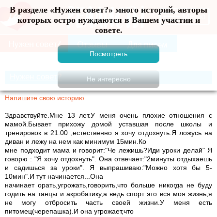
В разделе «Нужен совет?» много историй, авторы
Меню
которых остро нуждаются в Вашем участии и
совете.
Нужен совет?
Напишите свою историю
Здравствуйте.Мне 13 лет.У меня очень плохие отношения с
мамой.Бывает прихожу домой уставшая после школы и
тренировок в 21:00 ,естественно я хочу отдохнуть.Я ложусь на
диван и лежу на нем как минимум 15мин.Ко
мне подходит мама и говорит:"Че лежишь?Иди уроки делай" Я
говорю : "Я хочу отдохнуть". Она отвечает:"2минуты отдыхаешь
и садишься за уроки". Я выпрашиваю:"Можно хотя бы 5-
10мин".И тут начинается...Она
начинает орать,угрожать,говорить,что больше никогда не буду
годить на танцы и акробатику,а ведь спорт это вся моя жизнь,я
не могу отбросить часть своей жизни.У меня есть
питомец(черепашка).И она угрожает,что