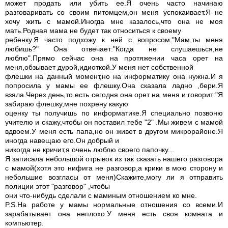
может продать или убить ее.Я очень часто начинаю
разговаривать со своим питомцем,он меня успокаивает.Я не
хочу жить с мамой.Иногда мне казалось,что она не моя
мать.Родная мама не будет так относиться к своему
ребенку.Я часто подхожу к ней с вопросом:"Мам,ты меня
любишь?" Она отвечает:"Когда не слушаешься,не
люблю".Прямо сейчас она на протяжении часа орет на
меня,обзывает дурой,идиоткой.У меня нет собственной
флешки на данный момент,но на информатику она нужна.И я
попросила у мамы ее флешку.Она сказала ладно ,бери.Я
взяла.Через день,то есть сегодня она орет на меня и говорит:"Я
забираю флешку,мне похрену какую
оценку ты получишь по информатике.Я специально позвоню
учителю и скажу,чтобы он поставил тебе "2" .Мы живем с мамой
вдвоем.У меня есть папа,но он живет в другом микрорайоне.Я
иногда навещаю его.Он добрый и
никогда не кричит,я очень люблю своего папочку...
Я записала небольшой отрывок из так сказать нашего разговора
с мамой(хотя это нифига не разговор,а крики в мою сторону и
небольшие возгласы от меня)Скажите,могу ли я отправить
полиции этот "разговор" ,чтобы
они что-нибудь сделали с маминым отношением ко мне.
P.S.На работе у мамы нормальные отношения со всеми.И
зарабатывает она неплохо.У меня есть своя комната и
компьютер.