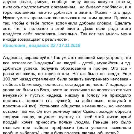
другие языки, рисую, вообще пишу здесь кому-то ответы,
пытаюсь подготовиться к экзаменам... но бывают проблески, и я
горю желанием чего-то добиться в жизни. Жизнь - это дар.
Нужно уметь правильно воспользоваться этим даром. Прожить
так, чтобы о тебе потом вспомнили добрым словом. Сделать
хоть что-то полезное в этой жизни. Даже если ради этого
придётся себя заставлять насильно. Так вот эта мысль меня
иногда возвращает к реальности.
Кристина , возраст: 22 / 17.11.2018
Андрюша, здравствуйте! Так уж этот внешний мир устроен, что
все возлагают "надежды" на людей - детей, мужей/жен и т.д.
Добиться успеха, получить образование и прочее. Это все -
развитие вширь, по горизонтали. Но так было не всегда. Еще
100 лет назад стремления были развить внутреннего человека -
любовь к ближнему, честность, сострадание, честь. И надежды и
упование были на Бога, никто не взваливал на человека столько
ненужных и пустых надежд, никому в голову не приходило
пестовать гордыню (ты лучший, ты добьешься, поступай в
престижный вуз). Установки общества изменились, но человек
остался тем же. Он по-прежнему ищет Смысл, жаждет обрести
твердую опору, ощущает пустоту от всей этой жизни купи/
продай, хочет приносить пользу людям. Раньше это было
главным при выборе профессии (если условия позволяли
вообще выбирать) - где я буду полезен людям, обществу?