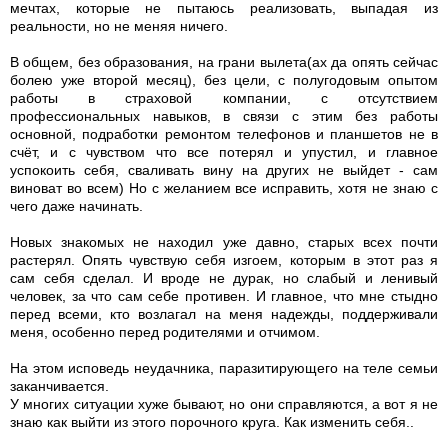
мечтах, которые не пытаюсь реализовать, выпадая из
реальности, но не меняя ничего.
В общем, без образования, на грани вылета(ах да опять сейчас
болею уже второй месяц), без цели, с полугодовым опытом
работы в страховой компании, с отсутствием
профессиональных навыков, в связи с этим без работы
основной, подработки ремонтом телефонов и планшетов не в
счёт, и с чувством что все потерял и упустил, и главное
успокоить себя, сваливать вину на других не выйдет - сам
виноват во всем) Но с желанием все исправить, хотя не знаю с
чего даже начинать.
Новых знакомых не находил уже давно, старых всех почти
растерял. Опять чувствую себя изгоем, которым в этот раз я
сам себя сделал. И вроде не дурак, но слабый и ленивый
человек, за что сам себе противен. И главное, что мне стыдно
перед всеми, кто возлагал на меня надежды, поддерживали
меня, особенно перед родителями и отчимом.
На этом исповедь неудачника, паразитирующего на теле семьи
заканчивается.
У многих ситуации хуже бывают, но они справляются, а вот я не
знаю как выйти из этого порочного круга. Как изменить себя..