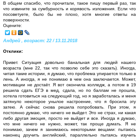
В общем спасибо, что прочитали, такое пишу первый раз, так
что извините за сумбурность и корявость изложения. Если что
посоветуете, было бы не плохо, хотя многие ответы на
поверхности.
Оцените:
Андрей , возраст: 22 / 13.11.2018
Отклики:
Привет. Ситуация довольно банальная для людей нашего
возраста (мне 22, так что позволю себе это сказать). Иногда,
читая такие истории, я думаю, что проблема упирается только в
лень. А иногда, я не понимаю в чем она заключается. Может,
мотивации не достаёт. Я вот окончила колледж, а потом в 19
решила сдать ЕГЭ в мед, сдала, но по баллам не прошла,
хотела готовиться на следующий год, но я заработалась и меня
затянуло некоторое унылое настроение, что я бросила эту
затею. А сейчас снова решила попробовать. При этом, я
постоянно думаю, что ничего не выйдет. Это не страх, ни какая
либо другая эмоция, просто не выйдет и все. Иногда я думаю,
что мне ничего не нужно, может, так проще думать. Я не
понимаю, зачем я занимаюсь некоторыми вещами: пытаюсь
наконец доучить английский, параллельно пытаясь изучить