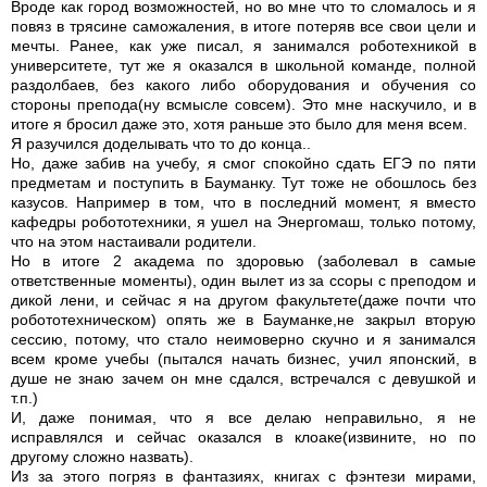
Вроде как город возможностей, но во мне что то сломалось и я
повяз в трясине саможаления, в итоге потеряв все свои цели и
мечты. Ранее, как уже писал, я занимался роботехникой в
университете, тут же я оказался в школьной команде, полной
раздолбаев, без какого либо оборудования и обучения со
стороны препода(ну всмысле совсем). Это мне наскучило, и в
итоге я бросил даже это, хотя раньше это было для меня всем.
Я разучился доделывать что то до конца..
Но, даже забив на учебу, я смог спокойно сдать ЕГЭ по пяти
предметам и поступить в Бауманку. Тут тоже не обошлось без
казусов. Например в том, что в последний момент, я вместо
кафедры робототехники, я ушел на Энергомаш, только потому,
что на этом настаивали родители.
Но в итоге 2 академа по здоровью (заболевал в самые
ответственные моменты), один вылет из за ссоры с преподом и
дикой лени, и сейчас я на другом факультете(даже почти что
робототехническом) опять же в Бауманке,не закрыл вторую
сессию, потому, что стало неимоверно скучно и я занимался
всем кроме учебы (пытался начать бизнес, учил японский, в
душе не знаю зачем он мне сдался, встречался с девушкой и
т.п.)
И, даже понимая, что я все делаю неправильно, я не
исправлялся и сейчас оказался в клоаке(извините, но по
другому сложно назвать).
Из за этого погряз в фантазиях, книгах с фэнтези мирами,