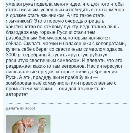
умелая рука подвела меня к идее, что для того чтобы
стать сильным, успешным и победить всех нацменов
я должен стать язычником! А что такое стать
язычником? Это в первую очередь отрицать
христианство по каждому пункту, ведь только лишь
благодаря ему гордые Русичи стали тем
разобщённым биомусором, которым являются
сейчас. Скупать маечки и балахончики с коловратами,
купить себе оберег со свастичным символом эдак за
3000 р. серебряный, купить «русскую рубаху»
расшитую свастичным символом. И плевать, что это
раздражает каких-то там ветеранов. Нас интересуют
лишь далёкие предки, которые жили до Крещения
Руси. А эти, прадедушки и прабабушки —
зомбированные коммунисты или православные с
промытыми мозгами — они для язычника не
авторитет.
Делать ли аборт