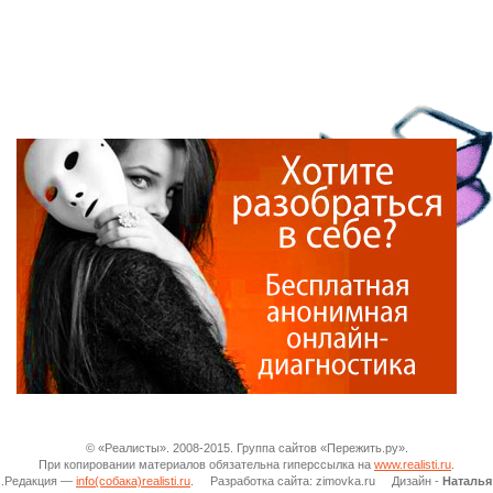
© «Реалисты». 2008-2015. Группа сайтов «Пережить.ру».
При копировании материалов обязательна гиперссылка на
www.realisti.ru
.
.Редакция —
info(собака)realisti.ru
. Разработка сайта: zimovka.ru Дизайн -
Наталья