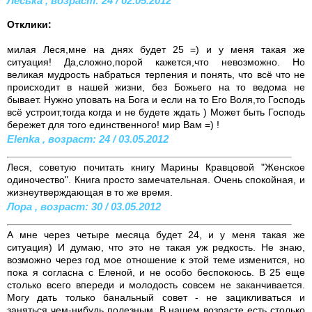
Леська , возраст: 24 / 02.05.2012
Отклики:
милая Леся,мне на днях будет 25 =) и у меня такая же
ситуация! Да,сложно,порой кажется,что невозможно. Но
великая мудрость набраться терпения и понять, что всё что не
происходит в нашей жизни, без Божьего на то ведома не
бывает. Нужно уповать на Бога и если на то Его Воля,то Господь
всё устроит,тогда когда и не будете ждать ) Может быть Господь
бережет для того единственного! мир Вам =) !
Elenka , возраст: 24 / 03.05.2012
Леся, советую почитать книгу Марины Кравцовой "Женское
одиночество". Книга просто замечательная. Очень спокойная, и
жизнеутверждающая в то же время.
Лора , возраст: 30 / 03.05.2012
А мне через четыре месяца будет 24, и у меня такая же
ситуация) И думаю, что это не такая уж редкость. Не знаю,
возможно через год мое отношение к этой теме изменится, но
пока я согласна с Еленой, и не особо беспокоюсь. В 25 еще
столько всего впереди и молодость совсем не заканчивается.
Могу дать только банальный совет - не зацикливаться и
заняться чем-нибудь полезным. В нашем возрасте есть столько