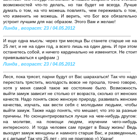
возможностей что-то делать, но так будет не всегда. Лучше
думать о том, на что можешь повлиять, чем переживать о том,
что изменить не можешь. И верить, что Бог все обязательно
устроит лучшим для нас образом. Этого Вам и желаю!
Линда , возраст: 23 / 04.05.2012
И еще одна мысль: через три месяца Вы станете старше не на
25 лет, и не на один год, а всего лишь на один день. И при этом
останетесь собой, и ничего кардинально не изменится. Не стоит
привязываться к цифрам ;)
Линда , возраст: 23 / 04.05.2012
Леся, пока трясет, парни будут от Вас шарахаться! Так что надо
перестать трястить, молодость вовсе не прошла, точно говорю,
хотя у меня самой такое же состояние было. Возможность
выйти замуж зависит не столько от возраста, сколько от женских
качеств. Надо понять свою женскую природу, развивать женские
качества, изучать, как вести себя с молодыми людьми, чтобы
выйти замуж. Также надо понять, что мешает, что это за разные
причины. Но сконцентрироваться лучше на чем-нибудь другом:
на молитве, на помощи людям, изучении чего-нибудь
интересного. И тогда человек сам придет в Вашу жизнь! Ведь
выходят замуж женщины и намного старше Вас, и разведенные,
и с детьми! Так что 25 лет - это не приговор =) Удачи!