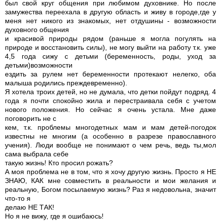
был свой круг общения при любимом духовнике. Но после
замужества переехала в другую область и живу в городе,где у
меня нет никого из знакомых, нет отдушины - возможности
духовного общения
и красивой природы рядом (раньше я могла погулять на
природе и восстановить силы), не могу выйти на работу т.к. уже
4,5 года сижу с детьми (беременность, роды, уход за
детьми)возможности
ездить за рулем нет беременности протекают нелегко, оба
малыша родились преждевременно).
Я хотела троих детей, но не думала, что детки пойдут подряд. 4
года я почти спокойно жила и перестраивала себя с учетом
нового положения. Но сейчас я очень устала. Мне даже
поговорить не с
кем, т.к. проблемы многодетных мам и мам детей-погодок
известны не многим (а особенно в разрезе православного
учения). Люди вообще не понимают о чем речь, ведь ты,мол
сама выбрала себе
такую жизнь! Кто просил рожать?
А моя проблема не в том, что я хочу другую жизнь. Просто я НЕ
ЗНАЮ, КАК мне совместить в реальности и мои желания и
реальную, Богом посылаемую жизнь? Раз я недовольна, значит
что-то я
делаю НЕ ТАК!
Но я не вижу, где я ошибаюсь!