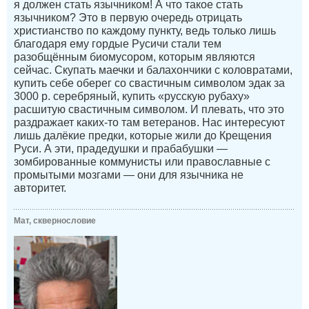
я должен стать язычником! А что такое стать
язычником? Это в первую очередь отрицать
христианство по каждому пункту, ведь только лишь
благодаря ему гордые Русичи стали тем
разобщённым биомусором, которым являются
сейчас. Скупать маечки и балахончики с коловратами,
купить себе оберег со свастичным символом эдак за
3000 р. серебряный, купить «русскую рубаху»
расшитую свастичным символом. И плевать, что это
раздражает каких-то там ветеранов. Нас интересуют
лишь далёкие предки, которые жили до Крещения
Руси. А эти, прадедушки и прабабушки —
зомбированные коммунисты или православные с
промытыми мозгами — они для язычника не
авторитет.
Мат, сквернословие