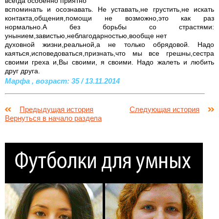
всегда особенно приятно
вспоминать и осознавать. Не уставать,не грустить,не искать
контакта,общения,помощи не возможно,это как раз
нормально.А без борьбы со страстями:
унынием,завистью,неблагодарностью,вообще нет
духовной жизни,реальной,а не только обрядовой. Надо
каяться,исповедоваться,признать,что мы все грешны,сестра
своими греха и,Вы своими, я своими. Надо жалеть и любить
друг друга.
Марфа , возраст: 35 / 13.11.2014
Предыдущая история
Следующая история
Вернуться в начало раздела