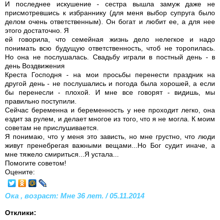
И последнее искушение - сестра вышла замуж даже не
присмотревшись к избраннику (для меня выбор супруга было
делом очень ответственным). Он богат и любит ее, а для нее
этого достаточно. Я
ей говорила, что семейная жизнь дело нелегкое и надо
понимать всю будущую ответственность, чтоб не торопилась.
Но она не послушалась. Свадьбу играли в постный день - в
день Воздвижения
Креста Господня - на мои просьбы перенести праздник на
другой день - не послушались и погода была хорошей, а если
бы перенесли - плохой. И мне все говорят - видишь, мы
правильно поступили.
Сейчас беременна и беременность у нее проходит легко, она
ездит за рулем, и делает многое из того, что я не могла. К моим
советам не прислушивается.
Я понимаю, что у меня это зависть, но мне грустно, что люди
живут пренебрегая важными вещами...Но Бог судит иначе, а
мне тяжело смириться...Я устала...
Помогите советом!
Оцените:
Ока , возраст: Мне 36 лет. / 05.11.2014
Отклики: