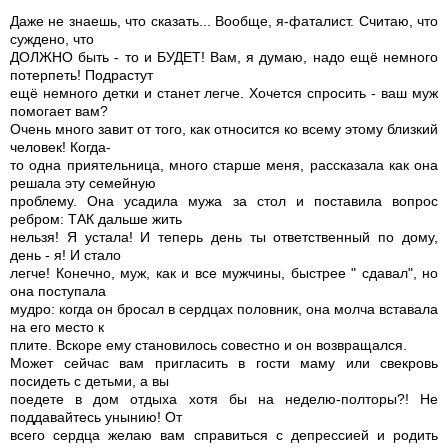
Даже не знаешь, что сказать... Вообще, я-фаталист. Считаю, что
суждено, что
ДОЛЖНО быть - то и БУДЕТ! Вам, я думаю, надо ещё немного
потерпеть! Подрастут
ещё немного детки и станет легче. Хочется спросить - ваш муж
помогает вам?
Очень много завит от того, как относится ко всему этому близкий
человек! Когда-
то одна приятельница, много старше меня, рассказала как она
решала эту семейную
проблему. Она усадила мужа за стол и поставила вопрос
ребром: ТАК дальше жить
нельзя! Я устала! И теперь день ты ответственный по дому,
день - я! И стало
легче! Конечно, муж, как и все мужчины, быстрее " сдавал", но
она поступала
мудро: когда он бросал в сердцах половник, она молча вставала
на его место к
плите. Вскоре ему становилось совестно и он возвращался.
Может сейчас вам пригласить в гости маму или свекровь
посидеть с детьми, а вы
поедете в дом отдыха хотя бы на неделю-полторы?! Не
поддавайтесь унынию! От
всего сердца желаю вам справиться с депрессией и родить