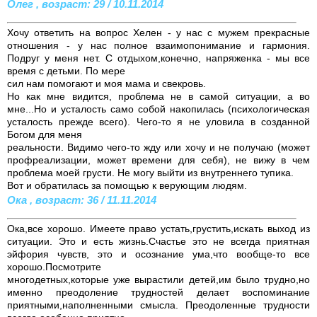
Олег , возраст: 29 / 10.11.2014
Хочу ответить на вопрос Хелен - у нас с мужем прекрасные
отношения - у нас полное взаимопонимание и гармония.
Подруг у меня нет. С отдыхом,конечно, напряженка - мы все
время с детьми. По мере
сил нам помогают и моя мама и свекровь.
Но как мне видится, проблема не в самой ситуации, а во
мне...Но и усталость само собой накопилась (психологическая
усталость прежде всего). Чего-то я не уловила в созданной
Богом для меня
реальности. Видимо чего-то жду или хочу и не получаю (может
профреализации, может времени для себя), не вижу в чем
проблема моей грусти. Не могу выйти из внутреннего тупика.
Вот и обратилась за помощью к верующим людям.
Ока , возраст: 36 / 11.11.2014
Ока,все хорошо. Имеете право устать,грустить,искать выход из
ситуации. Это и есть жизнь.Счастье это не всегда приятная
эйфория чувств, это и осознание ума,что вообще-то все
хорошо.Посмотрите
многодетных,которые уже вырастили детей,им было трудно,но
именно преодоление трудностей делает воспоминание
приятными,наполненными смысла. Преодоленные трудности