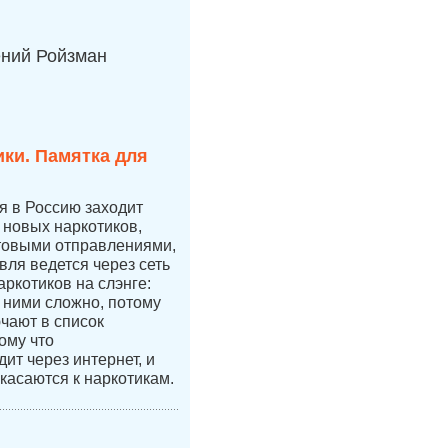
ений Ройзман
ки. Памятка для
ая в Россию заходит
новых наркотиков,
чтовыми отправлениями,
вля ведется через сеть
аркотиков на слэнге:
с ними сложно, потому
ючают в список
ому что
ит через интернет, и
касаются к наркотикам.