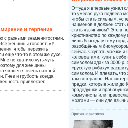
Оттуда я впервые узнал с
то умелая рука подвела ме
чтобы стать сильным, усп
нацменов я должен стать 
мирение и терпение
стать язычником? Это в п
христианство по каждому п
ю с разными знаменитостями,
лишь благодаря ему горды
Все женщины говорят: «У
разобщённым биомусором
пения, чтобы пережить
сейчас. Скупать маечки и 
и еще что-то в этом же духе.
коловратами, купить себе
Мне не хватило чуть-чуть
символом эдак за 3000 р.
поэтому для женщины
«русскую рубаху» расшит
но является очень важной
символом. И плевать, что 
. Гнев и грубость всегда
там ветеранов. Нас интер
венность привлекает.
предки, которые жили до 
прадедушки и прабабушк
коммунисты или правосл
мозгами — они для язычни
Против наркотиков