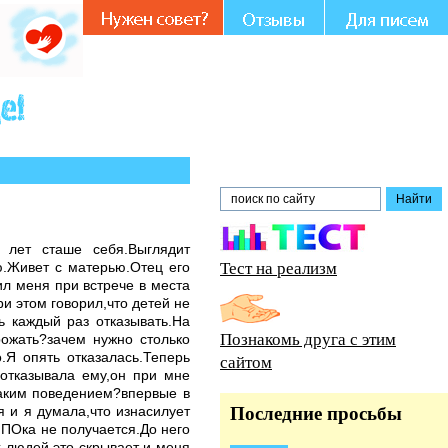
5 лет сташе себя.Выглядит
Тест на реализм
ию.Живет с матерью.Отец его
ил меня при встрече в места
ри этом говорил,что детей не
ь каждый раз отказывать.На
Познакомь друга с этим
рожать?зачем нужно столько
.Я опять отказалась.Теперь
сайтом
 отказывала ему,он при мне
таким поведением?впервые в
я и я думала,что изнасилует
Последние просьбы
.ПОка не получается.До него
х людей это скрывает и меня