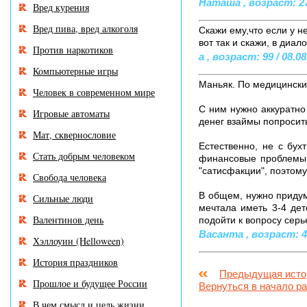
Наташа , возраст: 27 
Вред курения
Вред пива, вред алкоголя
Скажи ему,что если у не
вот так и скажи, в диа
Против наркотиков
а , возраст: 99 / 08.0
Компьютерные игры
Маньяк. По медицински 
Человек в современном мире
С ним нужно аккуратно 
Игровые автоматы
денег взаймы попросить
Мат, сквернословие
Естественно, не с бух
Стать добрым человеком
финансовые проблемы, н
"сатисфакции", поэтому 
Свобода человека
В общем, нужно придума
Сильные люди
мечтала иметь 3-4 дет
Валентинов день
подойти к вопросу серь
Васанта , возраст: 43
Хэллоуин (Helloween)
История праздников
Предыдущая исто
Прошлое и будущее России
Вернуться в начало р
В чем смысл и цель жизни