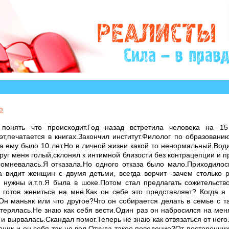
ю
 понять что происходит.Год назад встретила человека на 1
эт,печатается в книгах.Закончил институт.Филолог по образован
да ему было 10 лет.Но в личной жизни какой то ненормальный.Вод
округ меня голый,склонял к интимной близости без контрацепции и п
сомневалась.Я отказала.Но одного отказа было мало.Приходилос
а видит женщин с двумя детьми, всегда ворчит -зачем столько 
нужны и.т.п.Я была в шоке.Потом стал предлагать сожительство
е готов жениться на мне.Как он себе это представляет? Когда я
н маньяк или что другое?Что он собирается делать в семье с 
стерялась.Не знаю как себя вести.Один раз он набросился на мен
и вырвалась.Скандал помог.Теперь не знаю как отвязаться от него
рник и он себя так не вел.Откуда такое поведение?От посторонни