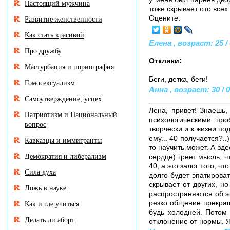
Настоящий мужчина
тоже скрывает ото всех
Развитие женственности
Оцените:
Как стать красивой
Елена , возраст: 25 / 
Про дружбу
Отклики:
Мастурбация и порнография
Беги, детка, беги!
Гомосексуализм
Анна , возраст: 30 / 0
Самоутверждение, успех
Лена, привет! Знаешь,
Патриотизм и Национальный
психологическими про
вопрос
творчески и к жизни под
ему... 40 получается?..
Кавказцы и иммигранты
то научить может. А зд
Демократия и либерализм
сердце) греет мысль, ч
40, а это залог того, 
Сила духа
долго будет эпатирова
скрывает от других, н
Ложь в науке
распространяются об эт
Как и где учиться
резко общение прекращ
будь холодней. Потом 
Делать ли аборт
отклонение от нормы. Я