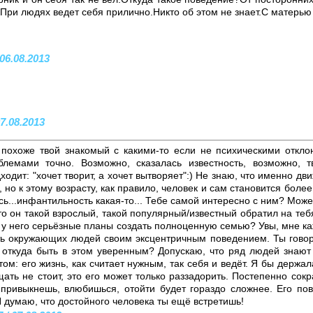
.При людях ведет себя прилично.Никто об этом не знает.С матерью
06.08.2013
7.08.2013
 похоже твой знакомый с какими-то если не психическими откло
блемами точно. Возможно, сказалась известность, возможно, 
ходит: "хочет творит, а хочет вытворяет":) Не знаю, что именно дв
), но к этому возрасту, как правило, человек и сам становится боле
есь...инфантильность какая-то... Тебе самой интересно с ним? Може
то он такой взрослый, такой популярный/известный обратил на теб
что у него серьёзные планы создать полноценную семью? Увы, мне к
ть окружающих людей своим эксцентричным поведением. Ты говор
о откуда быть в этом уверенным? Допускаю, что ряд людей знают
ом: его жизнь, как считает нужным, так себя и ведёт. Я бы держал
ать не стоит, это его может только раззадорить. Постепенно со
привыкнешь, влюбишься, отойти будет гораздо сложнее. Его пов
 думаю, что достойного человека ты ещё встретишь!