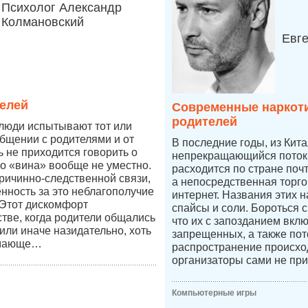
Психолог Александр
Колмановский
Евг
елей
Современные наркоти
родителей
 люди испытывают тот или
бщении с родителями и от
В последние годы, из Кит
ь не приходится говорить о
непрекращающийся поток 
во «вина» вообще не уместно.
расходится по стране по
причинно-следственной связи,
а непосредственная торго
енность за это неблагополучие
интернет. Названия этих н
 Этот дискомфорт
спайсы и соли. Бороться 
стве, когда родители общались
что их с запозданием вкл
к или иначе назидательно, хоть
запрещенных, а также пот
имающе…
распространение происход
организаторы сами не при
Компьютерные игры