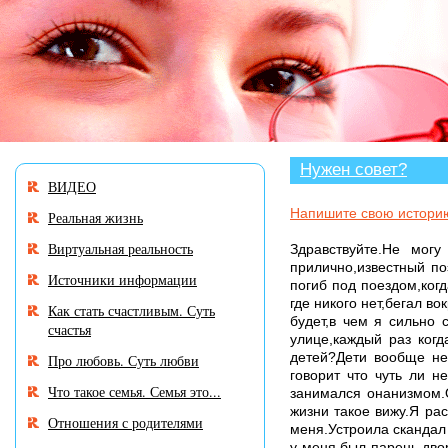
В разделе «Нужен совет?» много историй,
авторы которых остро нуждаются в Вашем
участии и совете.
Нужен совет?
ВИДЕО
Напишите свою истори
Реальная жизнь
Виртуальная реальность
Здравствуйте.Не могу
прилично,известный по
Источники информации
погиб под поездом,ког
где никого нет,бегал в
Как стать счастливым. Суть
будет,в чем я сильно 
счастья
улице,каждый раз когд
детей?Дети вообще не 
Про любовь. Суть любви
говорит что чуть ли н
Что такое семья. Семья это...
занимался онанизмом.О
жизни такое вижу.Я ра
Отношения с родителями
меня.Устроила скандал 
у меня был парень дво