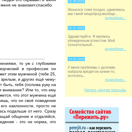
02.08.2026
 меня не знакомит.спасибо.
Женился тоже поздно, удивляюсь
как такой нищеброд вообще...
подробнее...
02.07.2026
Здравствуйте. Я являюсь
убежденным атеистом. Мой
сознательный...
подробнее...
14.05.2026
нениями, то уж с глубокими
У меня проблемы с долгами,
творческий в профессии он
набрала кредитов зачем-то,
ижет этим мужчиной (тебе 25,
хотелось...
е зрелым, и других ещё чему-
подробнее...
т быть, тебя (положа руку на
я внимание? Или то, что ему
Читать другие просьбы
ажется, что этот мужчина ещё
ишь, что он своё поведение
 его наклонности, просто не
ась подальше от него. Сразу
кращай общение и отдаляйся,
едение - это не норма, это