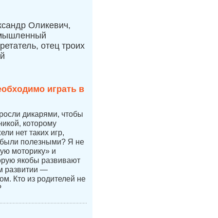
ксандр Оликевич,
мышленный
ретатель, отец троих
ей
еобходимо играть в
 росли дикарями, чтобы
никой, которому
ли нет таких игр,
 были полезными? Я не
ую моторику» и
орую якобы развивают
ом развитии —
ом. Кто из родителей не
?