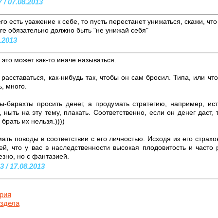
/ 07.08.2013
го есть уважение к себе, то пусть перестанет унижаться, скажи, что
логе обязательно должно быть "не унижай себя"
8.2013
это может как-то иначе называться.
расставаться, как-нибудь так, чтобы он сам бросил. Типа, или ч
, много.
ты-барахты просить денег, а продумать стратегию, например, ис
ыть на эту тему, плакать. Соответственно, если он денег даст, 
брать их нельзя.))))
ть поводы в соответствии с его личностью. Исходя из его страхов
ей, что у вас в наследственности высокая плодовитость и часто 
езно, но с фантазией.
 / 17.08.2013
рия
аздела