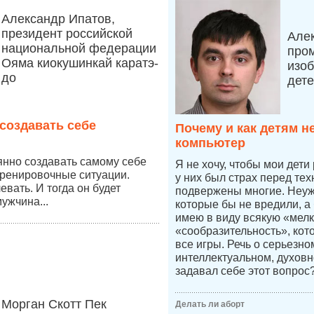
Александр Ипатов,
президент российской
Але
национальной федерации
про
Ояма киокушинкай каратэ-
изоб
до
дет
создавать себе
Почему и как детям н
компьютер
янно создавать самому себе
Я не хочу, чтобы мои дети
тренировочные ситуации.
у них был страх перед тех
вать. И тогда он будет
подвержены многие. Неуже
ужчина...
которые бы не вредили, а
имею в виду всякую «мелк
«сообразительность», кот
все игры. Речь о серьезн
интеллектуальном, духовн
задавал себе этот вопрос
Морган Скотт Пек
Делать ли аборт