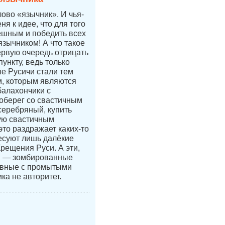
лово «язычник». И чья-
ня к идее, что для того
ешным и победить всех
язычником! А что такое
ервую очередь отрицать
ункту, ведь только
е Русичи стали тем
, которым являются
балахончики с
 оберег со свастичным
 серебряный, купить
ую свастичным
это раздражает каких-то
есуют лишь далёкие
Крещения Руси. А эти,
и — зомбированные
авные с промытыми
ка не авторитет.