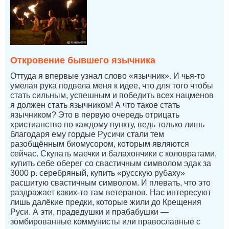
Откровение бывшего язычника
Оттуда я впервые узнал слово «язычник». И чья-то
умелая рука подвела меня к идее, что для того чтобы
стать сильным, успешным и победить всех нацменов
я должен стать язычником! А что такое стать
язычником? Это в первую очередь отрицать
христианство по каждому пункту, ведь только лишь
благодаря ему гордые Русичи стали тем
разобщённым биомусором, которым являются
сейчас. Скупать маечки и балахончики с коловратами,
купить себе оберег со свастичным символом эдак за
3000 р. серебряный, купить «русскую рубаху»
расшитую свастичным символом. И плевать, что это
раздражает каких-то там ветеранов. Нас интересуют
лишь далёкие предки, которые жили до Крещения
Руси. А эти, прадедушки и прабабушки —
зомбированные коммунисты или православные с