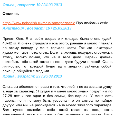
Ольга , возраст: 19 / 24.03.2013
Отклики:
https://www.pobedish.ru/main/samopoznanie
Про любовь к себе.
Анастасия , возраст: 16 / 25.03.2013
Привет Оля. Я в твоём возрасте и младше была очень худой,
40-42 кг. Я очень страдала из-за этого, раньше я много плакала
по этому поводу, у меня торчали кости. Так что некоторые
худые мечтают потолстеть. Если ты хочешь похудеть стремись к
этому, только помни, что не в теле дело. Парень должен
полюбить тебя такой какая ты есть, даже будучи толстой. Стань
личностью, от которой будет идти энергия, займись собой,
почаще общайся с людьми.
Ирина , возраст: 23 / 26.03.2013
Ольга вы абсолютно правы в том, что любят не за вес а за душу,
а еще за характер. Я худая и у меня много худых подруг, им по
27-29 лет и все одни и без семьи, без парней. У меня есть
парень, но я не могу быть уверена что он завтра не найдет
другую или мы не разойдемся из-за моего тяжелого характера.
Вам нужно полюбить себя такой какая вы есть, стать
женственной, носить платья, юбки, ухаживать за лицом. Быть