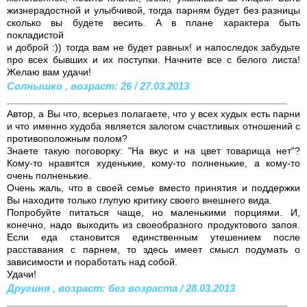
жизнерадостной и улыбчивой, тогда парням будет без разницы
сколько вы будете весить. А в плане характера быть
покладистой
и доброй :)) тогда вам не будет равных! и напоследок забудьте
про всех бывших и их поступки. Начните все с белого листа!
Желаю вам удачи!
Солнышко , возраст: 26 / 27.03.2013
Автор, а Вы что, всерьез полагаете, что у всех худых есть парни
и что именно худоба является залогом счастливых отношений с
противоположным полом?
Знаете такую поговорку: "На вкус и на цвет товарища нет"?
Кому-то нравятся худенькие, кому-то полненькие, а кому-то
очень полненькие.
Очень жаль, что в своей семье вместо принятия и поддержки
Вы находите только глупую критику своего внешнего вида.
Попробуйте питаться чаще, но маленькими порциями. И,
конечно, надо выходить из своеобразного продуктового запоя.
Если еда становится единственным утешением после
расставания с парнем, то здесь имеет смысл подумать о
зависимости и поработать над собой.
Удачи!
Другиня , возраст: без возраста / 28.03.2013