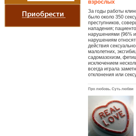
взрослых
За годы работы клин
было около 350 секс
преступников, сове
нападения; пациенто
нарушениями (96% из
нарушениям относят
действия сексуально
малолетних, эксгиби
садомазохизм, фетиш
исключением нескол
всегда играла замет
отклонения или секс
Про любовь. Суть любви