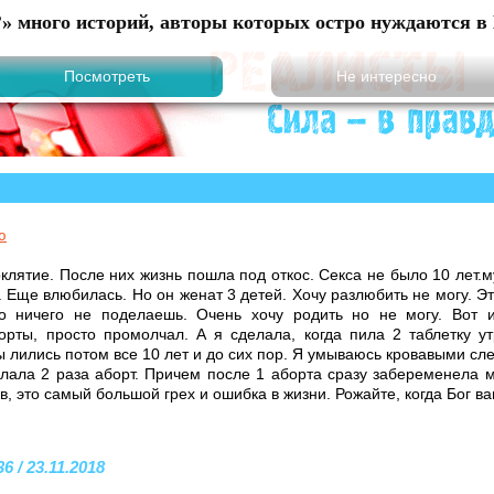
?» много историй, авторы которых остро нуждаются в 
ю
клятие. После них жизнь пошла под откос. Секса не было 10 лет.м
ду. Еще влюбилась. Но он женат 3 детей. Хочу разлюбить не могу.
о ничего не поделаешь. Очень хочу родить но не могу. Вот 
орты, просто промолчал. А я сделала, когда пила 2 таблетку у
ы лились потом все 10 лет и до сих пор. Я умываюсь кровавыми с
елала 2 раза аборт. Причем после 1 аборта сразу забеременела 
в, это самый большой грех и ошибка в жизни. Рожайте, когда Бог ва
6 / 23.11.2018