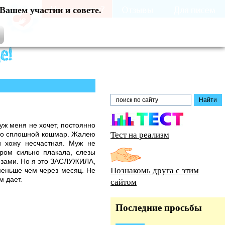
Вашем участии и совете.
уж меня не хочет, постоянно
Тест на реализм
 Это сплошной кошмар. Жалею
и хожу несчастная. Муж не
тром сильно плакала, слезы
лезами. Но я это ЗАСЛУЖИЛА,
Познакомь друга с этим
меньше чем через месяц. Не
м дает.
сайтом
Последние просьбы