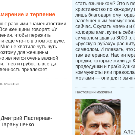
стать язычником? Это в п
христианство по каждому п
мирение и терпение
лишь благодаря ему горды
разобщённым биомусором
ю с разными знаменитостями,
сейчас. Скупать маечки и 
Все женщины говорят: «У
коловратами, купить себе
пения, чтобы пережить
символом эдак за 3000 р.
и еще что-то в этом же духе.
«русскую рубаху» расшит
Мне не хватило чуть-чуть
символом. И плевать, что 
поэтому для женщины
там ветеранов. Нас интер
но является очень важной
предки, которые жили до 
. Гнев и грубость всегда
прадедушки и прабабушк
венность привлекает.
коммунисты или правосл
мозгами — они для язычни
ть счастья
Настоящий мужчина
Дмитрий Пастернак-
Таранушенко
Але