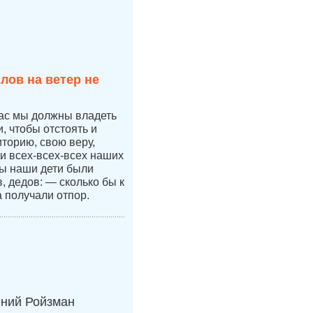
лов на ветер не
час мы должны владеть
 чтобы отстоять и
иторию, свою веру,
 и всех-всех-всех наших
бы наши дети были
 дедов: — сколько бы к
а получали отпор.
ений Ройзман