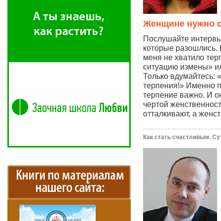
Женщине нужно с
Послушайте интервь
которые разошлись. 
меня не хватило тер
ситуацию измены» ил
Только вдумайтесь: «
терпения!» Именно 
терпение важно. И о
чертой женственности
отталкивают, а женст
Как стать счастливым. Су