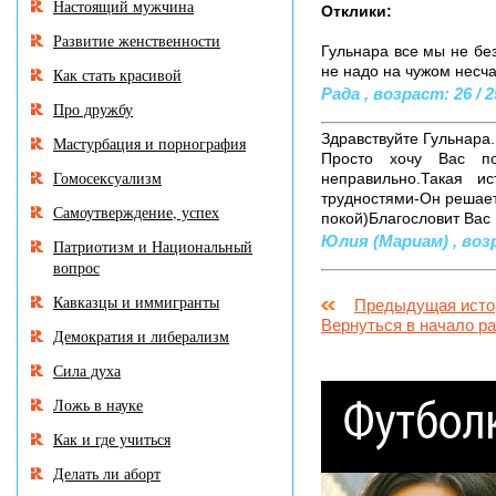
Настоящий мужчина
Отклики:
Развитие женственности
Гульнара все мы не без
не надо на чужом несча
Как стать красивой
Рада , возраст: 26 / 2
Про дружбу
Здравствуйте Гульнара.
Мастурбация и порнография
Просто хочу Вас по
Гомосексуализм
неправильно.Такая и
трудностями-Он решает
Самоутверждение, успех
покой)Благословит Вас
Юлия (Мариам) , возра
Патриотизм и Национальный
вопрос
Кавказцы и иммигранты
Предыдущая исто
Вернуться в начало р
Демократия и либерализм
Сила духа
Ложь в науке
Как и где учиться
Делать ли аборт