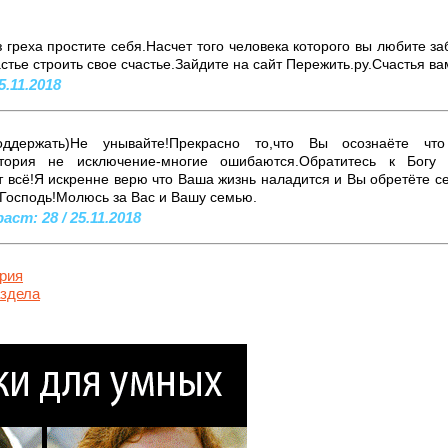
 греха простите себя.Насчет того человека которого вы любите заб
стье строить свое счастье.Зайдите на сайт Пережить.ру.Счастья ва
5.11.2018
ддержать)Не унывайте!Прекрасно то,что Вы осознаёте ч
стория не исключение-многие ошибаются.Обратитесь к Бог
 всё!Я искренне верю что Ваша жизнь наладится и Вы обретёте с
 Господь!Молюсь за Вас и Вашу семью.
ст: 28 / 25.11.2018
рия
аздела