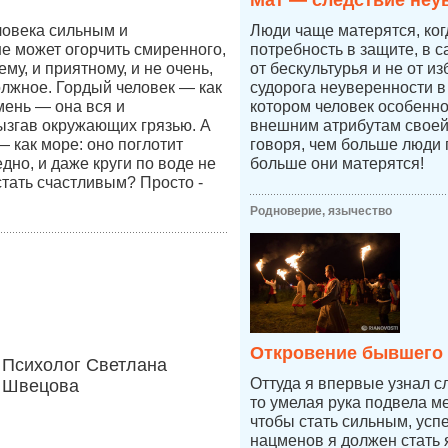
Мат — следствие неу
ловека сильным и
Люди чаще матерятся, ког
е может огорчить смиренного,
потребность в защите, в 
ему, и приятному, и не очень,
от бескультурья и не от из
олжное. Гордый человек — как
судорога неуверенности в 
мень — она вся и
котором человек особенно
ызгав окружающих грязью. А
внешним атрибутам своей
 как море: оно поглотит
говоря, чем больше люди 
дно, и даже круги по воде не
больше они матерятся!
стать счастливым? Просто -
Родноверие, язычество
Откровение бывшего
Психолог Светлана
Оттуда я впервые узнал с
Швецова
то умелая рука подвела ме
чтобы стать сильным, усп
нацменов я должен стать 