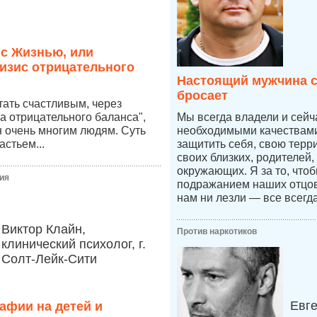
 с Жизнью, или
изис отрицательного
Настоящий мужчина с
бросает
стать счастливым, через
а отрицательного баланса",
Мы всегда владели и сей
 очень многим людям. Суть
необходимыми качествами,
астьем...
защитить себя, свою терр
своих близких, родителей,
окружающих. Я за то, что
ия
подражанием наших отцов,
нам ни лезли — все всегд
Виктор Клайн,
Против наркотиков
клинический психолог, г.
Солт-Лейк-Сити
Евг
афии на детей и