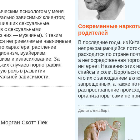
ическим психологом у меня
уально зависимых клиентов;
ршивших сексуальные
Современные наркоти
в с сексуальными
родителей
 них — мужчины). К таким
ся неприемлемые навязчивые
В последние годы, из Кит
го характера, растление
непрекращающийся поток 
ционизм, вуайеризм,
расходится по стране по
изм и изнасилование. За
а непосредственная торго
ьких случаев порнография
интернет. Названия этих н
ную роль в развитии
спайсы и соли. Бороться 
уальной зависимости.
что их с запозданием вкл
запрещенных, а также пот
распространение происход
организаторы сами не при
Делать ли аборт
Морган Скотт Пек