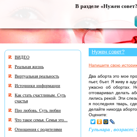
В разделе «Нужен совет
Нужен совет?
ВИДЕО
Напишите свою истори
Реальная жизнь
Виртуальная реальность
Два аборта это мое про
пьет, бъет. Я живу в а
Источники информации
ужасно об обортах. Н
отговаривал делать аб
Как стать счастливым. Суть
лились рекой. Эти слез
счастья
я последняя тварь, сд
делайте никогда аборто
Про любовь. Суть любви
Оцените:
Что такое семья. Семья это...
Отношения с родителями
Гульнара , возраст: 3