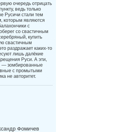
ервую очередь отрицать
ункту, ведь только
е Русичи стали тем
, которым являются
балахончики с
 оберег со свастичным
 серебряный, купить
ую свастичным
это раздражает каких-то
есуют лишь далёкие
Крещения Руси. А эти,
и — зомбированные
авные с промытыми
ка не авторитет.
ксандр Фомичев