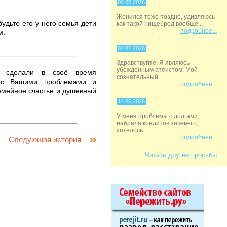
02.08.2026
Женился тоже поздно, удивляюсь
удьте его у него семья дети
как такой нищеброд вообще...
подробнее...
м.
02.07.2026
Здравствуйте. Я являюсь
убежденным атеистом. Мой
то сделали в своё время
сознательный...
у с Вашими проблемами и
подробнее...
емейное счастье и душевный
14.05.2026
У меня проблемы с долгами,
набрала кредитов зачем-то,
хотелось...
подробнее...
Следующая история
Читать другие просьбы