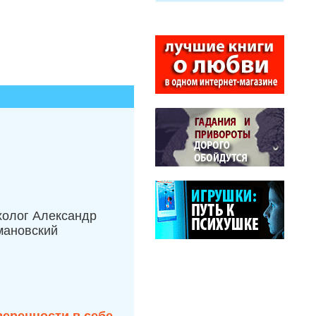
холог Александр
мановский