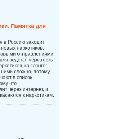
ки. Памятка для
ая в Россию заходит
новых наркотиков,
чтовыми отправлениями,
вля ведется через сеть
аркотиков на слэнге:
с ними сложно, потому
ючают в список
ому что
ит через интернет, и
касаются к наркотикам.