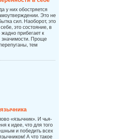
веренности в себе
да у них обостряется
самоутверждении. Это не
бытка сил. Наоборот, это
себе, это состояние, в
 жадно прибегает к
 значимости. Проще
перепуганы, тем
 язычника
лово «язычник». И чья-
ня к идее, что для того
ешным и победить всех
язычником! А что такое