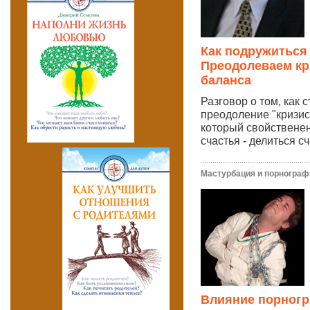
Как подружиться
Преодолеваем кр
баланса
Разговор о том, как 
преодоление "кризис
который свойственен
счастья - делиться сч
Мастурбация и порнограф
Влияние порногр