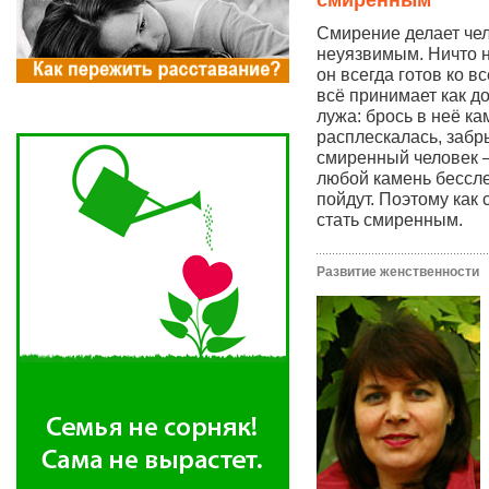
смиренным
Смирение делает че
неуязвимым. Ничто н
он всегда готов ко вс
всё принимает как д
лужа: брось в неё ка
расплескалась, забр
смиренный человек —
любой камень бессле
пойдут. Поэтому как 
стать смиренным.
Развитие женственности