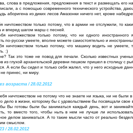
ва, слова в предложения, предложения в текст и размещать его на 
писали, а с помощью современного технического устройства, даю
будь аборигена из диких лесов Амазонки ничего нет, кроме набедр
бя ничтожеством только потому, что в армии не отслужили, то ка
 и вперед шагом марш с песней.
ебя ничтожеством только потому, что ни одного иностранного 
ть по-русски умеете, вполне можете самостоятельно и иностранный
бя ничтожеством только потому, что машину водить не умеете,
. :)
не? Так это тоже не повод для печали. Сколько известных ученых
в из глухой архангельской деревни пешком пришел в столицу с ры
я. А если бы сидел и только себя жалел, что у него исходные данны
 не принес, ни миру.
ез возраста / 28.02.2012
ебя ничтожеством не потому что не знаете ни языка, ни не были в 
о дело в жизни, которому бы с удовольствием бы посвящали свое 
бы Вы готовы были бы заниматься каждый день, вот и занимайтес
сть, то вместо того, чтобы ныть в нем не лучше ли использоват
вное делом заниматься. А то такие мысли часто от реально безде
им смыслом.
3 / 28.02.2012