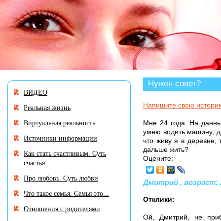
В разделе «Нужен совет?» много историй, а
Нужен совет?
ВИДЕО
Напишите свою истори
Реальная жизнь
Виртуальная реальность
Мне 24 года. На данны
умею водить машину, да
Источники информации
что живу я в деревне, 
дальше жить?
Как стать счастливым. Суть
Оцените:
счастья
Про любовь. Суть любви
Дмитрий , возраст: 2
Что такое семья. Семья это...
Отклики:
Отношения с родителями
Ой, Дмитрий, не при