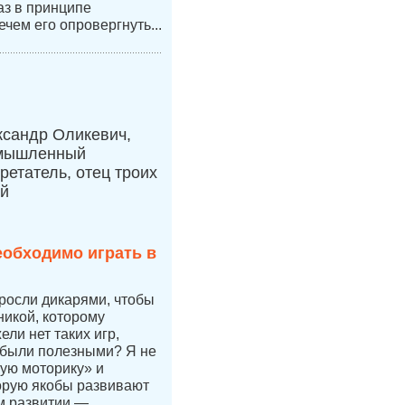
аз в принципе
ечем его опровергнуть...
ксандр Оликевич,
мышленный
ретатель, отец троих
ей
еобходимо играть в
 росли дикарями, чтобы
никой, которому
ли нет таких игр,
 были полезными? Я не
ую моторику» и
орую якобы развивают
ом развитии —