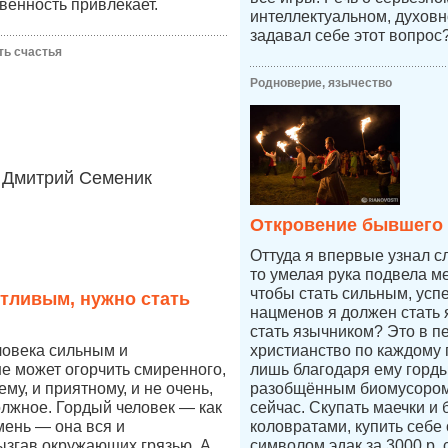
венность привлекает.
интеллектуальном, духовн
задавал себе этот вопрос
ть счастья
Родноверие, язычество
Дмитрий Семеник
Откровение бывшего
Оттуда я впервые узнал с
то умелая рука подвела ме
чтобы стать сильным, усп
стливым, нужно стать
нацменов я должен стать 
стать язычником? Это в п
ловека сильным и
христианство по каждому п
е может огорчить смиренного,
лишь благодаря ему горды
ему, и приятному, и не очень,
разобщённым биомусором
олжное. Гордый человек — как
сейчас. Скупать маечки и 
мень — она вся и
коловратами, купить себе
ызгав окружающих грязью. А
символом эдак за 3000 р.