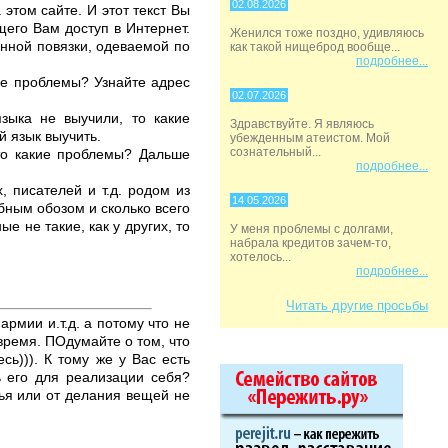
02.08.2026
этом сайте. И этот текст Вы
щего Вам доступ в Интернет.
Женился тоже поздно, удивляюсь
енной повязки, одеваемой по
как такой нищеброд вообще...
подробнее...
кие проблемы? Узнайте адрес
02.07.2026
языка не выучили, то какие
Здравствуйте. Я являюсь
 язык выучить.
убежденным атеистом. Мой
сознательный...
 то какие проблемы? Дальше
подробнее...
, писателей и т.д. родом из
14.05.2026
бным обозом и сколько всего
е не такие, как у других, то
У меня проблемы с долгами,
набрала кредитов зачем-то,
хотелось...
подробнее...
Читать другие просьбы
армии и.т.д. а потому что не
время. ПОдумайте о том, что
ь))). К тому же у Вас есть
ь его для реализации себя?
лья или от делания вещей не