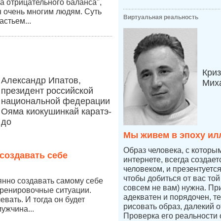
а отрицательного баланса",
 очень многим людям. Суть
Виртуальная реальность
астьем...
Криз
Александр Ипатов,
Мих
президент российской
национальной федерации
Ояма киокушинкай каратэ-
до
Мы живем в эпоху ил
Образ человека, с которы
создавать себе
интернете, всегда создае
человеком, и презентуетс
чтобы добиться от вас той
янно создавать самому себе
совсем не вам) нужна. Пр
тренировочные ситуации.
адекватен и порядочен, т
вать. И тогда он будет
рисовать образ, далекий о
ужчина...
Проверка его реальности