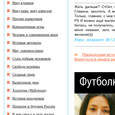
Вред курения
Жить дальше? СтОит, к
Вред пива, вред алкоголя
Главное, захотеть. А 
Только, главнее, с чем 
Против наркотиков
PS И можно ещё малень
билась, не получалось, 
Компьютерные игры
меня никакая, зато ч
Человек в современном мире
желание)))
Лора , возраст: 30 / 2
Игровые автоматы
Мат, сквернословие
Предыдущая исто
Стать добрым человеком
Вернуться в начало р
Свобода человека
Сильные люди
Валентинов день
Хэллоуин (Helloween)
История праздников
Прошлое и будущее России
В чем смысл и цель жизни