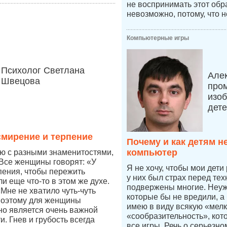
не воспринимать этот обр
невозможно, потому, что н
Компьютерные игры
Психолог Светлана
Але
Швецова
про
изоб
дет
мирение и терпение
Почему и как детям н
компьютер
ю с разными знаменитостями,
Все женщины говорят: «У
Я не хочу, чтобы мои дети
пения, чтобы пережить
у них был страх перед тех
и еще что-то в этом же духе.
подвержены многие. Неуже
Мне не хватило чуть-чуть
которые бы не вредили, а
поэтому для женщины
имею в виду всякую «мелк
но является очень важной
«сообразительность», кот
. Гнев и грубость всегда
все игры. Речь о серьезн