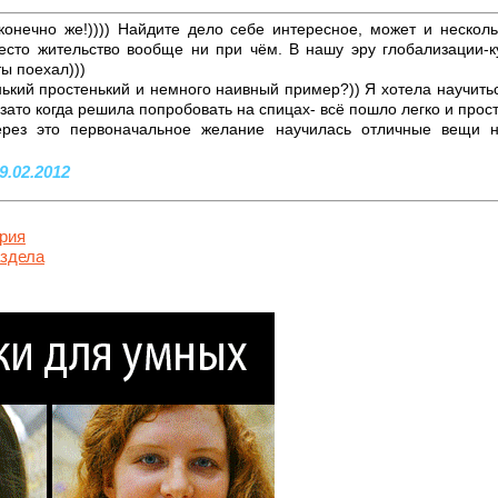
онечно же!)))) Найдите дело себе интересное, может и несколь
место жительство вообще ни при чём. В нашу эру глобализации-к
ты поехал)))
кий простенький и немного наивный пример?)) Я хотела научитьс
зато когда решила попробовать на спицах- всё пошло легко и просто
ерез это первоначальное желание научилась отличные вещи 
9.02.2012
рия
аздела