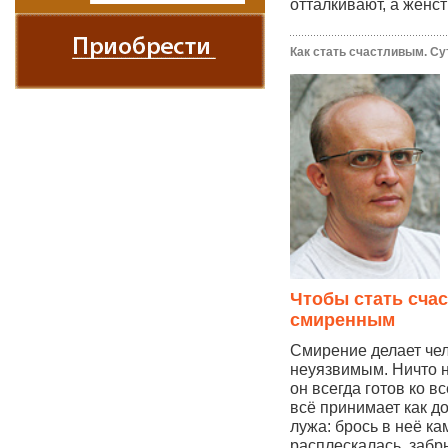
отталкивают, а женст
Как стать счастливым. Су
Чтобы стать сча
смиренным
Смирение делает че
неуязвимым. Ничто н
он всегда готов ко вс
всё принимает как д
лужа: брось в неё ка
расплескалась, забр