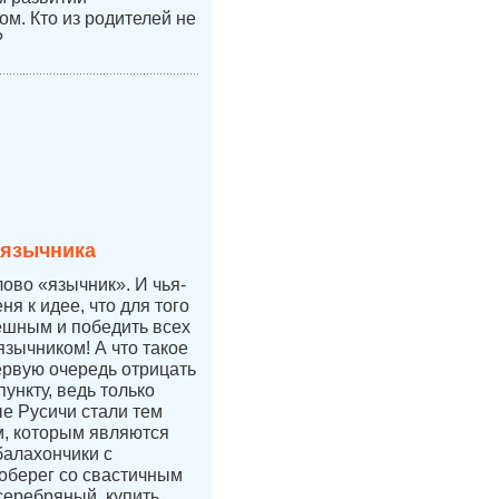
ом. Кто из родителей не
?
 язычника
лово «язычник». И чья-
ня к идее, что для того
ешным и победить всех
язычником! А что такое
ервую очередь отрицать
ункту, ведь только
е Русичи стали тем
, которым являются
балахончики с
 оберег со свастичным
 серебряный, купить