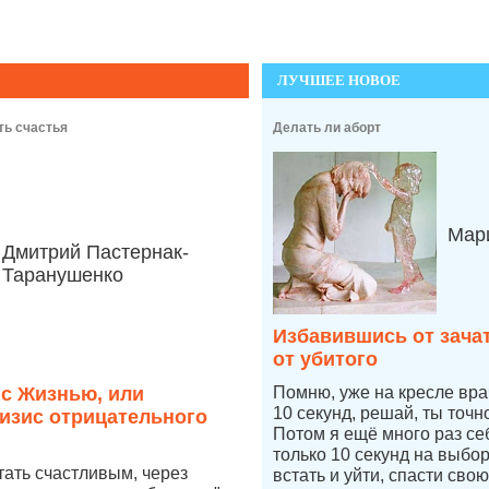
ЛУЧШЕЕ НОВОЕ
ть счастья
Делать ли аборт
Мари
Дмитрий Пастернак-
Таранушенко
Избавившись от зача
от убитого
 с Жизнью, или
Помню, уже на кресле врач
10 секунд, решай, ты точ
изис отрицательного
Потом я ещё много раз се
только 10 секунд на выбо
стать счастливым, через
встать и уйти, спасти свою