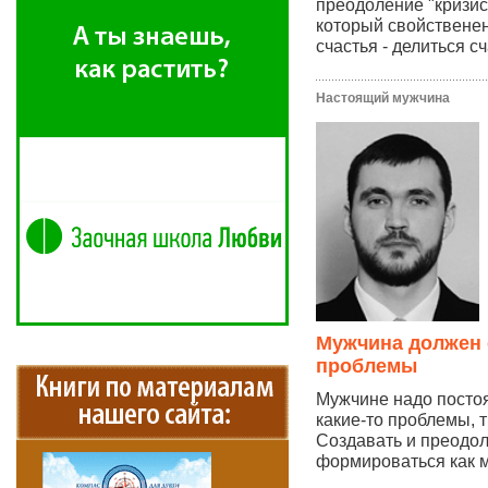
преодоление "кризис
который свойственен
счастья - делиться сч
Настоящий мужчина
Мужчина должен 
проблемы
Мужчине надо посто
какие-то проблемы, 
Создавать и преодоле
формироваться как м