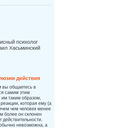
исный психолог
аил Хасьминский
люзии действия
м вы общаетесь в
тся самим этим
я им таким образом,
 реакции, которая ему (а
ичем чем человек менее
ем более он склонен
т действительности.
 обычно невозможна, а