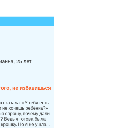
анна, 25 лет
того, не избавишься
 сказала: «У тебя есть
но не хочешь ребёнка?»
бя спрошу, почему дали
р? Ведь я готова была
 крошку. Но я не ушла...