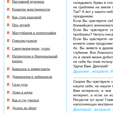
Настоящий мужчина
складывать буквы в сло
не граблями на земле 
Развитие женственности
Так? А вот у какого-ни
праздникам.
Как стать красивой
Если Вы чувствуете се
Про дружбу
ближайшего военкомата
Если Вы чувствуете с
Мастурбация и порнография
проблемы? Читать-писа
Если Вы чувствуете се
Гомосексуализм
можете сами продолжить
Самоутверждение, успех
Ах, Вы живете в дерев
глубинки. Вон Ломоносо
Патриотизм и Национальный
он в своей жизни добилс
вопрос
не себе бы этим пользу
Удачи Вам, Дмитрий!
Кавказцы и иммигранты
Другиня , возраст: б
Демократия и либерализм
Скорее Вы чувствуете с
Сила духа
нашли себя, не нашли т
Вам интересно, и чем 
Ложь в науке
интернет, а если он е
Как и где учиться
Ресурсов тут куча! Гла
наполняющих внутренн
Делать ли аборт
Дмитрий , возраст: 2